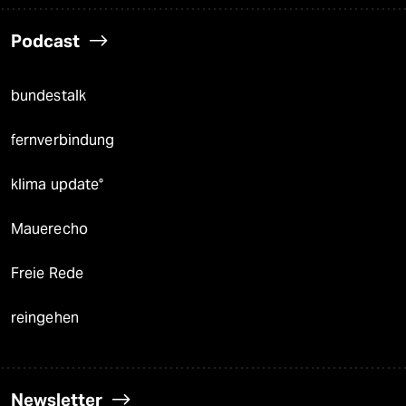
Podcast
bundestalk
fernverbindung
klima update°
Mauerecho
Freie Rede
reingehen
Newsletter