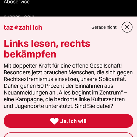
Aboservice
ePaper Login
taz
zahl ich
Gerade nicht

Downloads für Abonnierende
Links lesen, rechts
bekämpfen
© 2026 taz Verlags und Vertriebs GmbH
Mit doppelter Kraft für eine offene Gesellschaft!
Alle Rechte vorbehalten. Bei rechtlichen Fragen oder für Genehmigungen
wenden Sie sich bitte an
lizenzen@taz.de
Besonders jetzt brauchen Menschen, die sich gegen
Rechtsextremismus einsetzen, unsere Solidarität.
Daher gehen 50 Prozent der Einnahmen aus
Feedback
Redaktionsstatut
Kommune-Richtlinien
KI-
Neuanmeldungen an „Alles beginnt im Zentrum“ –
eine Kampagne, die bedrohte linke Kulturzentren
Leitlinie
Informant
Datenschutz
Impressum
AGB
und Jugendorte unterstützt. Sind Sie dabei?
Seitenwende
Einwilligungen widerrufen (Ads)

Ja, ich will