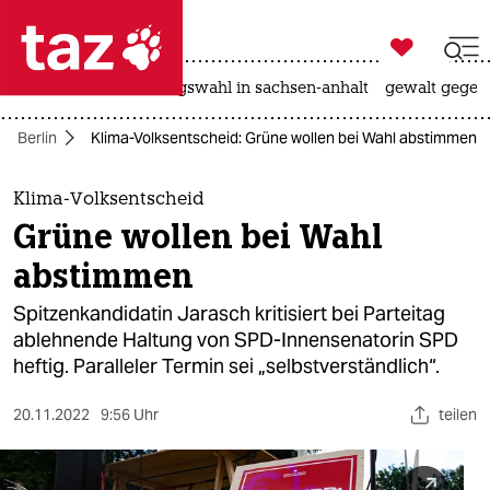

taz zahl ich
hitze
surfen
landtagswahl in sachsen-anhalt
gewalt gegen

taz zahl ich
Berlin
Klima-Volksentscheid: Grüne wollen bei Wahl abstimmen
taz zahl ich
themen
Klima-Volksentscheid
Grüne wollen bei Wahl
politik
abstimmen
öko
Spitzenkandidatin Jarasch kritisiert bei Parteitag
ablehnende Haltung von SPD-Innensenatorin SPD
gesellschaft
heftig. Paralleler Termin sei „selbstverständlich“.
kultur
20.11.2022
9:56 Uhr
teilen
sport