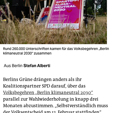
berlin
nord
wahrheit
verlag
verlag
Rund 260.000 Unterschriften kamen für das Volksbegehren „Berlin
klimaneutral 2030“ zusammen
veranstaltungen
shop
Aus Berlin
Stefan Alberti
fragen & hilfe
Berlins Grüne drängen anders als ihr
unterstützen
Koalitionspartner SPD darauf, über das
Volksbegehren „Berlin klimaneutral 2030“
abo
parallel zur Wahlwiederholung in knapp drei
genossenschaft
Monaten abzustimmen. „Selbstverständlich muss
der Volksentscheid am 12. Februar stattfinden“,