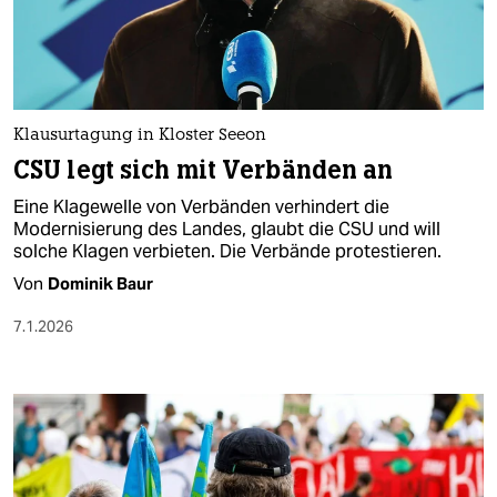
berlin
nord
wahrheit
Klausurtagung in Kloster Seeon
verlag
CSU legt sich mit Verbänden an
verlag
Eine Klagewelle von Verbänden verhindert die
Modernisierung des Landes, glaubt die CSU und will
veranstaltungen
solche Klagen verbieten. Die Verbände protestieren.
shop
Von
Dominik Baur
fragen & hilfe
7.1.2026
unterstützen
abo
genossenschaft