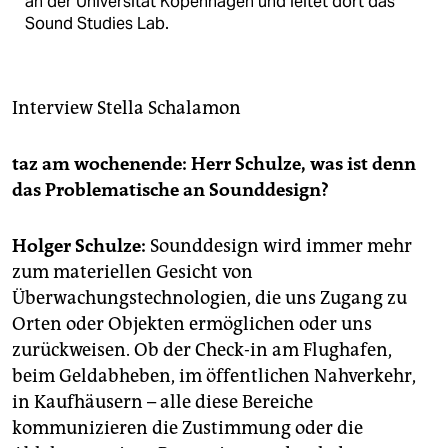
berlin
an der Universität Kopenhagen und leitet dort das
Sound Studies Lab.
nord
wahrheit
Interview
Stella Schalamon
verlag
taz am wochenende: Herr Schulze, was ist denn
verlag
das Problematische an Sounddesign?
veranstaltungen
Holger Schulze:
Sounddesign wird immer mehr
shop
zum materiellen Gesicht von
fragen & hilfe
Überwachungstechnologien, die uns Zugang zu
Orten oder Objekten ermöglichen oder uns
unterstützen
zurückweisen. Ob der Check-in am Flughafen,
abo
beim Geldabheben, im öffentlichen Nahverkehr,
in Kaufhäusern – alle diese Bereiche
genossenschaft
kommunizieren die Zustimmung oder die