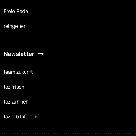
Freie Rede
reingehen
Newsletter
team zukunft
taz frisch
taz zahl ich
taz lab Infobrief