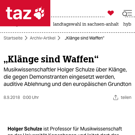

taz zahl ich
niedrigwasser
rente
landtagswahl in sachsen-anhalt
hybri

taz zahl ich
Startseite
Archiv-Artikel
„Klänge sind Waffen“
taz zahl ich
themen
„Klänge sind Waffen“
politik
Musikwissenschaftler Holger Schulze über Klänge,
die gegen Demonstranten eingesetzt werden,
öko
auditive Ablehnung und den europäischen Grundton
gesellschaft
8.9.2018
0:00 Uhr
teilen
kultur
sport
Holger Schulze
ist Professor für Musikwissenschaft