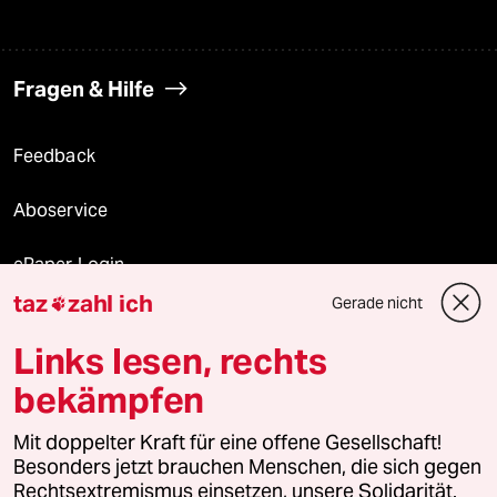
Fragen & Hilfe
Feedback
Aboservice
ePaper Login
taz
zahl ich
Gerade nicht

Downloads für Abonnierende
Links lesen, rechts
bekämpfen
© 2026 taz Verlags und Vertriebs GmbH
Mit doppelter Kraft für eine offene Gesellschaft!
Alle Rechte vorbehalten. Bei rechtlichen Fragen oder für Genehmigungen
wenden Sie sich bitte an
lizenzen@taz.de
Besonders jetzt brauchen Menschen, die sich gegen
Rechtsextremismus einsetzen, unsere Solidarität.