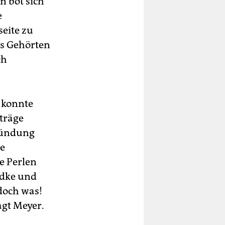
 bot sich
e
eite zu
es Gehörten
ch
s konnte
iträge
Gründung
ge
e Perlen
ndke und
 doch was!
agt Meyer.