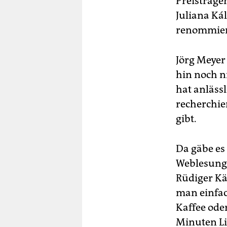
Preisträge
Juliana Ká
renommiert
Jörg Meyer
hin noch n
hat anläss
recherchie
gibt.
Da gäbe es
Weblesunge
Rüdiger Kä
man einfac
Kaffee ode
Minuten Li