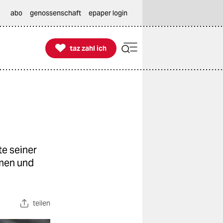
abo
genossenschaft
epaper login

taz zahl ich
taz zahl ich
te seiner
hmen und
teilen