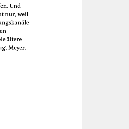
fen. Und
t nur, weil
tungskanäle
ren
le ältere
agt Meyer.
.