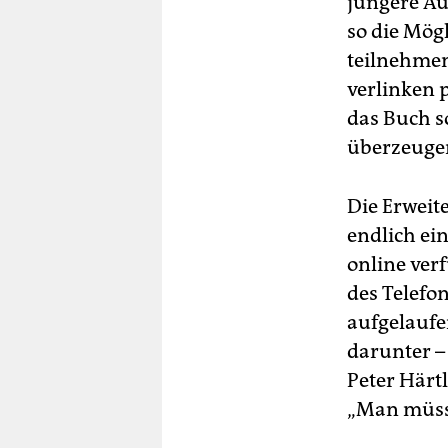
jüngere Au
so die Mög
teilnehmen
verlinken 
das Buch so
überzeuge
Die Erweite
endlich ein
online ver
des Telefon
aufgelaufe
darunter –
Peter Härtl
„Man müsst