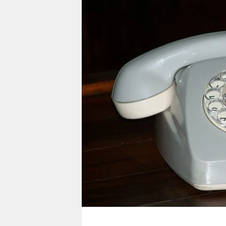
berlin
nord
wahrheit
verlag
verlag
veranstaltungen
shop
fragen & hilfe
unterstützen
abo
genossenschaft