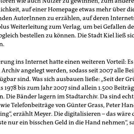
toren wie auch Nutzer zu gewinnen, zum anderen
lichkeit, auf einer Homepage etwas mehr über di
den AutorInnen zu erzählen, auf deren Internets
plus Weiterleitung zum Verlag, um bei Gefallen d
gleich bestellen zu können. Die Stadt Kiel ließ si
n.
rung ins Internet hatte einen weiteren Vorteil: E
 Archiv angelegt werden, sodass seit 2007 alle Be
fügbar sind. Was sich ausbauen ließe: „Seit der 
s 1978 bis zum Jahr 2007 sind allein 1.500 Beiträ
n. Die Bänder lagern im Stadtarchiv. Da sind echt
 wie Telefonbeiträge von Günter Grass, Peter Ha
ing“, erzählt Meyer. Die digitalisieren – das wäre
e nur ein bisschen Geld in die Hand nehmen“, s