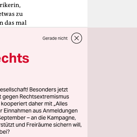
rikerin,
 etwas zu
en das mal
liches
Gerade nicht
blich – im
örg Meyer
echts
gger,
gte die
esellschaft! Besonders jetzt
en zu
rt gegen Rechtsextremismus
 Anlass:
z kooperiert daher mit „Alles
ller Einnahmen aus Anmeldungen
Immer mehr
. September – an die Kampagne,
et.
rstützt und Freiräume sichern will,
bei?