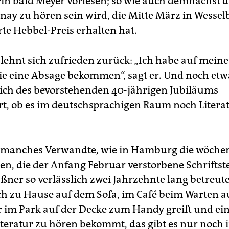
rin bald Meyer vorlesen; so wie auch demnächst di
lnay zu hören sein wird, die Mitte März in Wesse
e Hebbel-Preis erhalten hat.
 lehnt sich zufrieden zurück: „Ich habe auf mein
ie eine Absage bekommen“, sagt er. Und noch etwas
lich des bevorstehenden 40-jährigen Jubiläums
rt, ob es im deutschsprachigen Raum noch Litera
 manches Verwandte, wie in Hamburg die wöche
n, die der Anfang Februar verstorbene Schriftste
ßner so verlässlich zwei Jahrzehnte lang betreute
h zu Hause auf dem Sofa, im Café beim Warten a
r im Park auf der Decke zum Handy greift und ei
teratur zu hören bekommt, das gibt es nur noch in