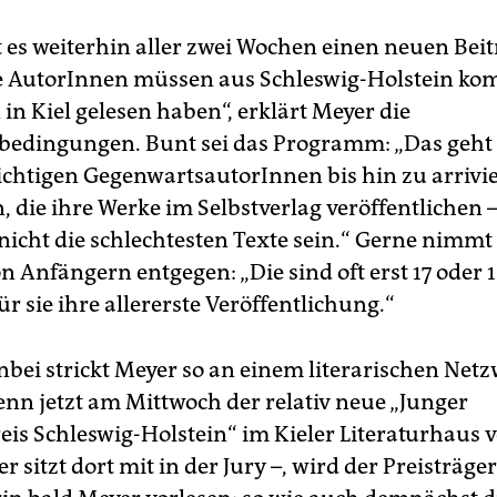
t es weiterhin aller zwei Wochen einen neuen Beit
e AutorInnen müssen aus Schleswig-Holstein k
in Kiel gelesen haben“, erklärt Meyer die
edingungen. Bunt sei das Programm: „Das geht
chtigen GegenwartsautorInnen bis hin zu arrivi
, die ihre Werke im Selbstverlag veröffentlichen 
nicht die schlechtesten Texte sein.“ Gerne nimmt
n Anfängern entgegen: „Die sind oft erst 17 oder 18
für sie ihre allererste Veröffentlichung.“
bei strickt Meyer so an einem literarischen Net
nn jetzt am Mittwoch der relativ neue „Junger
reis Schleswig-Holstein“ im Kieler Literaturhaus 
r sitzt dort mit in der Jury –, wird der Preisträger