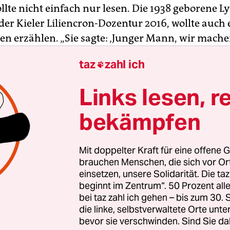
llte nicht einfach nur lesen. Die 1938 geborene Ly
der Kieler Liliencron-Dozentur 2016, wollte auch
en erzählen. „Sie sagte: ‚Junger Mann, wir mach
acht Jörg Meyer. Und so lud sie ihn für ein ausführ
taz
zahl ich

 ihr Hotelzimmer ein, statt dass sie – wie sonst ü
eraturhaus eine halbe Stunde vor Lesungsbeginn J
Links lesen, r
ein handtellergroßes Aufnahmegerät sprach.
bekämpfen
 Kieler Lyriker, Kulturjournalist und Literaturblo
 Kieler Literaturtelefon seit 2007. „Damals überle
Mit doppelter Kraft für eine offene G
ieder, ob man es nicht einstellen sollte, um Kost
brauchen Menschen, die sich vor O
ch wenn die Kosten nicht hoch waren“, erzählt er.
einsetzen, unsere Solidarität. Die ta
beginnt im Zentrum“. 50 Prozent a
der wöchentlichen Anrufe war zurückgegangen. 
bei taz zahl ich gehen – bis zum 30
sich das auditiv-literarische Geschehen ins Intern
die linke, selbstverwaltete Orte unte
bevor sie verschwinden. Sind Sie da