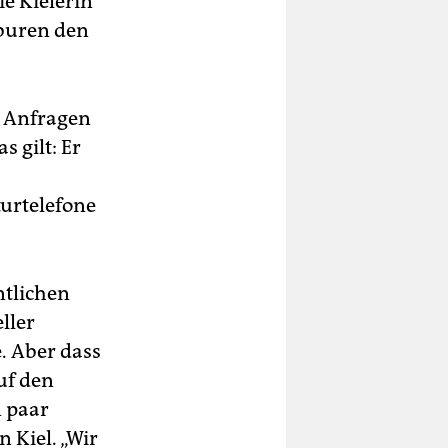
e Kielerin
lburen den
e Anfragen
 gilt: Er
turtelefone
ntlichen
ller
. Aber dass
uf den
n paar
 Kiel. „Wir