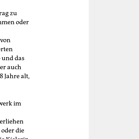
rag zu
ommen oder
 von
erten
– und das
 er auch
 Jahre alt,
zwerk im
verliehen
 oder die