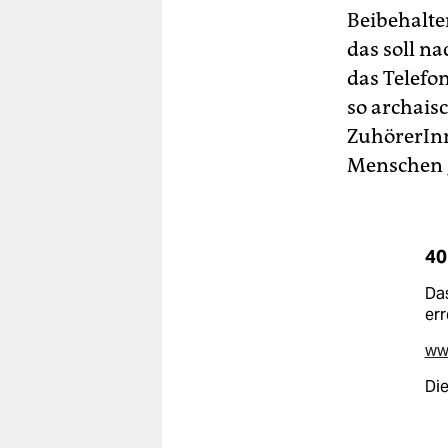
Beibehalte
das soll n
das Telefo
so archais
ZuhörerInn
Menschen g
40
Das
err
www
Die