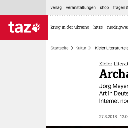
hautnavigation anspringen
hauptinhalt anspringen
footer anspringen
verlag
veranstaltungen
shop
fragen &
krieg in der ukraine
hitze
niedrigwa

taz zahl ich
taz zahl ich
Startseite
Kultur
Kieler Literaturte
themen
politik
Kieler Liter
Arch
öko
Jörg Meyer 
gesellschaft
Art in Deu
Internet no
kultur
sport
27.3.2018
12:0