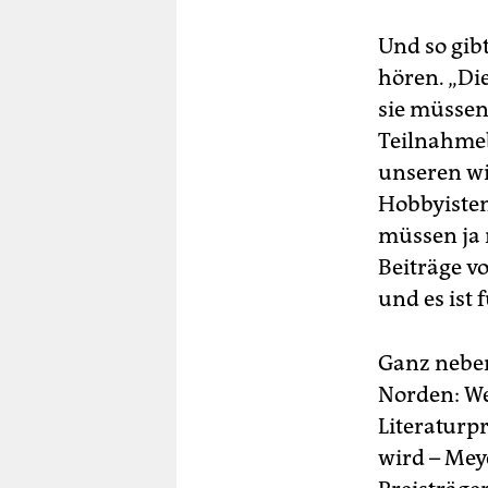
Und so gib
hören. „Di
sie müssen 
Teilnahmeb
unseren wi
Hobbyisten
müssen ja 
Beiträge vo
und es ist 
Ganz neben
Norden: We
Literaturp
wird – Meye