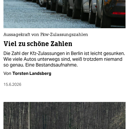
berlin
nord
wahrheit
Aussagekraft von Pkw-Zulassungszahlen
verlag
Viel zu schöne Zahlen
verlag
Die Zahl der Kfz-Zulassungen in Berlin ist leicht gesunken.
Wie viele Autos unterwegs sind, weiß trotzdem niemand
veranstaltungen
so genau. Eine Bestandsaufnahme.
shop
Von
Torsten Landsberg
fragen & hilfe
15.6.2026
unterstützen
abo
genossenschaft