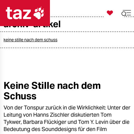

taz zahl ich
archiv-artikel

taz zahl ich
taz zahl ich
keine stille nach dem schuss
themen
politik
öko
Keine Stille nach dem
Schuss
gesellschaft
Von der Tonspur zurück in die Wirklichkeit: Unter der
kultur
Leitung von Hanns Zischler diskutierten Tom
sport
Tykwer, Barbara Flückiger und Tom Y. Levin über die
Bedeutung des Sounddesigns für den Film