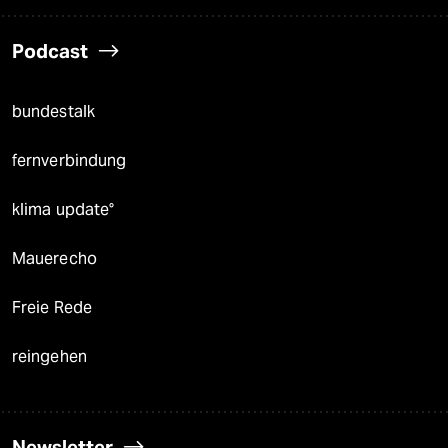
Podcast
bundestalk
fernverbindung
klima update°
Mauerecho
Freie Rede
reingehen
Newsletter