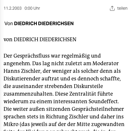
berlin
11.2.2003
0:00 Uhr
teilen
nord
Von
DIEDRICH DIEDERICHSEN
wahrheit
verlag
von DIEDRICH DIEDERICHSEN
verlag
Der Gesprächsfluss war regelmäßig und
veranstaltungen
angenehm. Das lag nicht zuletzt am Moderator
Hanns Zischler, der weniger als solcher denn als
shop
Diskutierender auftrat und es dennoch schaffte,
fragen & hilfe
die auseinander strebenden Diskursteile
zusammenzuhalten. Diese Zentralität führte
unterstützen
wiederum zu einem interessanten Soundeffect.
Die weiter außen sitzenden Gesprächsteilnehmer
abo
sprachen stets in Richtung Zischler und daher ins
genossenschaft
Mikro (das jeweils auf der der Mitte zugewandten