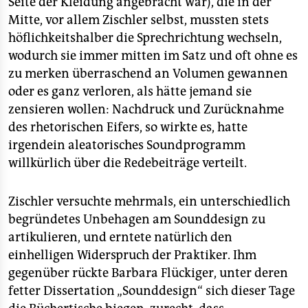
Seite der Kleidung angebracht war), die in der
epaper login
Mitte, vor allem Zischler selbst, mussten stets
höflichkeitshalber die Sprechrichtung wechseln,
wodurch sie immer mitten im Satz und oft ohne es
zu merken überraschend an Volumen gewannen
oder es ganz verloren, als hätte jemand sie
zensieren wollen: Nachdruck und Zurücknahme
des rhetorischen Eifers, so wirkte es, hatte
irgendein aleatorisches Soundprogramm
willkürlich über die Redebeiträge verteilt.
Zischler versuchte mehrmals, ein unterschiedlich
begründetes Unbehagen am Sounddesign zu
artikulieren, und erntete natürlich den
einhelligen Widerspruch der Praktiker. Ihm
gegenüber rückte Barbara Flückiger, unter deren
fetter Dissertation „Sounddesign“ sich dieser Tage