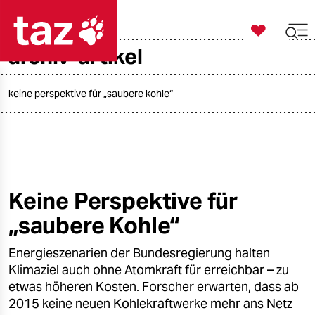

taz zahl ich
archiv-artikel

taz zahl ich
taz zahl ich
keine perspektive für „saubere kohle“
themen
politik
öko
Keine Perspektive für
„saubere Kohle“
gesellschaft
Energieszenarien der Bundesregierung halten
kultur
Klimaziel auch ohne Atomkraft für erreichbar – zu
sport
etwas höheren Kosten. Forscher erwarten, dass ab
2015 keine neuen Kohlekraftwerke mehr ans Netz