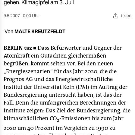
berlin
gehen. Klimagipfel am 3. Juli
nord
9.5.2007
0:00 Uhr
teilen
wahrheit
Von
MALTE KREUTZFELDT
verlag
BERLIN
taz ■
Dass Befürworter und Gegner der
verlag
Atomkraft ein Gutachten gleichermaßen
begrüßen, kommt selten vor. Bei den neuen
veranstaltungen
„Energieszenarien“ für das Jahr 2020, die die
shop
Prognos AG und das Energiewirtschaftliche
Institut der Universität Köln (EWI) im Auftrag der
fragen & hilfe
Bundesregierung untersucht haben, ist das der
unterstützen
Fall. Denn die umfangreichen Berechnungen der
Institute zeigen: Das Ziel der Bundesregierung, die
abo
klimaschädlichen CO
-Emissionen bis zum Jahr
2
genossenschaft
2020 um 40 Prozent im Vergleich zu 1990 zu