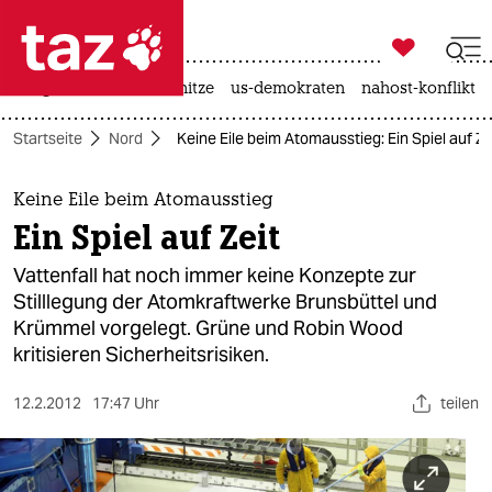

taz zahl ich
krieg in der ukraine
hitze
us-demokraten
nahost-konflikt

taz zahl ich
Startseite
Nord
Keine Eile beim Atomausstieg: Ein Spiel auf Ze
taz zahl ich
themen
Keine Eile beim Atomausstieg
Ein Spiel auf Zeit
politik
Vattenfall hat noch immer keine Konzepte zur
öko
Stilllegung der Atomkraftwerke Brunsbüttel und
Krümmel vorgelegt. Grüne und Robin Wood
gesellschaft
kritisieren Sicherheitsrisiken.
kultur
12.2.2012
17:47 Uhr
teilen
sport