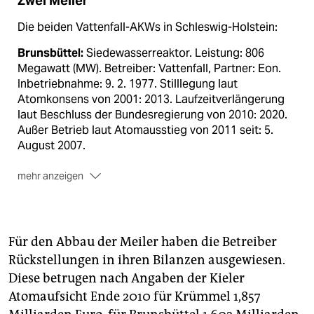
Zwei Meiler
Die beiden Vattenfall-AKWs in Schleswig-Holstein:
Brunsbüttel:
Siedewasserreaktor. Leistung: 806
Megawatt (MW). Betreiber: Vattenfall, Partner: Eon.
Inbetriebnahme: 9. 2. 1977. Stilllegung laut
Atomkonsens von 2001: 2013. Laufzeitverlängerung
laut Beschluss der Bundesregierung von 2010: 2020.
Außer Betrieb laut Atomausstieg von 2011 seit: 5.
August 2007.
mehr anzeigen
Krümmel:
Siedewasserreaktor. Leistung: 1.402 MW.
Betreiber: Vattenfall, Partner: Eon. Inbetriebnahme:
28. 3. 1984. Stilllegung Atomkonsens: 2021.
Laufzeitverlängerung: 2033. Außer Betrieb seit: 5.
Für den Abbau der Meiler haben die Betreiber
August 2007.
Rückstellungen in ihren Bilanzen ausgewiesen.
Diese betrugen nach Angaben der Kieler
Atomaufsicht Ende 2010 für Krümmel 1,857