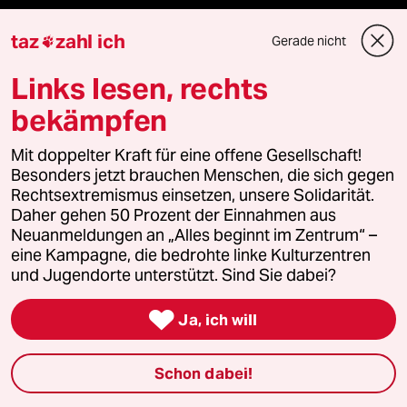
Anzeigen
taz
zahl ich
Gerade nicht

Links lesen, rechts
Fragen & Hilfe
bekämpfen
Mit doppelter Kraft für eine offene Gesellschaft!
Feedback
Besonders jetzt brauchen Menschen, die sich gegen
Rechtsextremismus einsetzen, unsere Solidarität.
Aboservice
Daher gehen 50 Prozent der Einnahmen aus
Neuanmeldungen an „Alles beginnt im Zentrum“ –
ePaper Login
eine Kampagne, die bedrohte linke Kulturzentren
und Jugendorte unterstützt. Sind Sie dabei?
Downloads für Abonnierende

Ja, ich will
Schon dabei!
© 2026 taz Verlags und Vertriebs GmbH
Alle Rechte vorbehalten. Bei rechtlichen Fragen oder für Genehmigungen