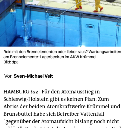
berlin
nord
wahrheit
verlag
verlag
Rein mit den Brennelementen oder lieber raus? Wartungsarbeiten
am Brennelemente-Lagerbecken im AKW Krümmel
veranstaltungen
Bild: dpa
shop
Von
Sven-Michael Veit
fragen & hilfe
HAMBURG
taz
| Für den Atomausstieg in
unterstützen
Schleswig-Holstein gibt es keinen Plan: Zum
Abriss der beiden Atomkraftwerke Krümmel und
abo
Brunsbüttel habe sich Betreiber Vattenfall
genossenschaft
"gegenüber der Atomaufsicht bislang noch nicht