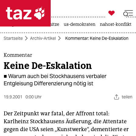

taz zahl ich
krieg in der ukraine
hitze
us-demokraten
nahost-konflikt

taz zahl ich
Startseite
Archiv-Artikel
Kommentar: Keine De-Eskalation
taz zahl ich
themen
Kommentar
Keine De-Eskalation
politik
■ Warum auch bei Stockhausens verbaler
öko
Entgleisung Differenzierung nötig ist
gesellschaft
19.9.2001
0:00 Uhr
teilen
kultur
Der Zeitpunkt war fatal, der Affront total:
Karlheinz Stockhausens Äußerung, die Attentate
sport
gegen die USA seien „Kunstwerke“, dementierte er