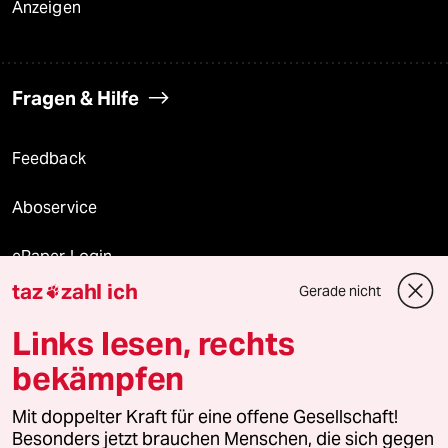
Anzeigen
Fragen & Hilfe
Feedback
Aboservice
ePaper Login
taz
zahl ich
Gerade nicht

Downloads für Abonnierende
Links lesen, rechts
bekämpfen
© 2026 taz Verlags und Vertriebs GmbH
Mit doppelter Kraft für eine offene Gesellschaft!
Alle Rechte vorbehalten. Bei rechtlichen Fragen oder für Genehmigungen
wenden Sie sich bitte an
lizenzen@taz.de
Besonders jetzt brauchen Menschen, die sich gegen