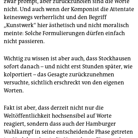
berlin
zwar prompt, aber zurückzuholen sind die Worte
nicht. Und auch wenn der Komponist die Attentate
nord
keineswegs verherrlicht und den Begriff
„Kunstwerk“ hier ästhetisch und nicht moralisch
wahrheit
meinte: Solche Formulierungen dürfen einfach
verlag
nicht passieren.
verlag
Wichtig zu wissen ist aber auch, dass Stockhausen
veranstaltungen
sofort danach – und nicht erst Stunden später, wie
kolportiert – das Gesagte zurückzunehmen
shop
versuchte, sichtlich erschreckt von den eigenen
fragen & hilfe
Worten.
unterstützen
Fakt ist aber, dass derzeit nicht nur die
abo
Weltöffentlichkeit hochsensibel auf Worte
reagiert, sondern dass auch der Hamburger
genossenschaft
Wahlkampf in seine entscheidende Phase getreten