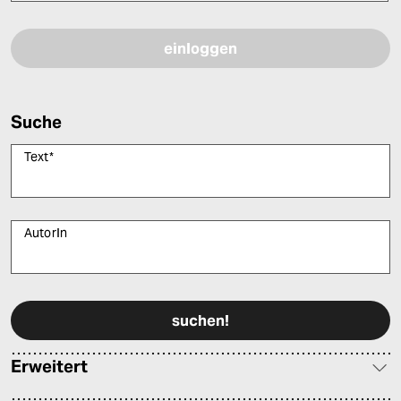
Bitte füllen Sie alle Pflichtfelder (*) aus, um fortfahren zu können.
Suche
Text
*
AutorIn
Bitte füllen Sie alle Pflichtfelder (*) aus, um fortfahren zu können.
Erweitert