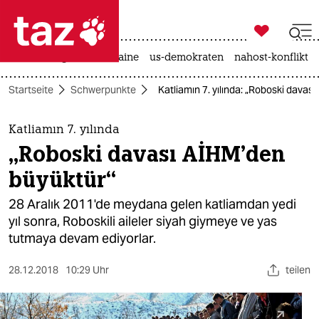

taz zahl ich
hitze
krieg in der ukraine
us-demokraten
nahost-konflikt

taz zahl ich
Startseite
Schwerpunkte
Katliamın 7. yılında: „Roboski davas
taz zahl ich
themen
Katliamın 7. yılında
„Roboski davası AİHM’den
politik
büyüktür“
öko
28 Aralık 2011'de meydana gelen katliamdan yedi
yıl sonra, Roboskili aileler siyah giymeye ve yas
gesellschaft
tutmaya devam ediyorlar.
kultur
28.12.2018
10:29 Uhr
teilen
sport