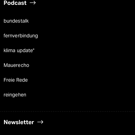
Podcast
bundestalk
fernverbindung
klima update°
Mauerecho
Freie Rede
reingehen
Newsletter