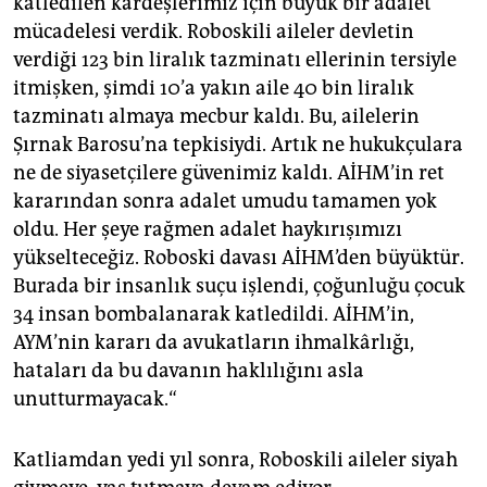
katledilen kardeşlerimiz için büyük bir adalet
mücadelesi verdik. Roboskili aileler devletin
verdiği 123 bin liralık tazminatı ellerinin tersiyle
itmişken, şimdi 10’a yakın aile 40 bin liralık
tazminatı almaya mecbur kaldı. Bu, ailelerin
Şırnak Barosu’na tepkisiydi. Artık ne hukukçulara
ne de siyasetçilere güvenimiz kaldı. AİHM’in ret
kararından sonra adalet umudu tamamen yok
oldu. Her şeye rağmen adalet haykırışımızı
yükselteceğiz. Roboski davası AİHM’den büyüktür.
Burada bir insanlık suçu işlendi, çoğunluğu çocuk
34 insan bombalanarak katledildi. AİHM’in,
AYM’nin kararı da avukatların ihmalkârlığı,
hataları da bu davanın haklılığını asla
unutturmayacak.“
Katliamdan yedi yıl sonra, Roboskili aileler siyah