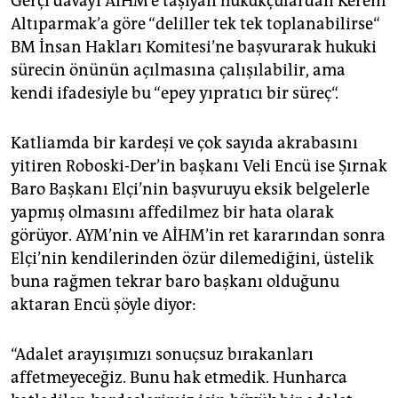
Gerçi davayı AİHM’e taşıyan hukukçulardan Kerem
Altıparmak’a göre “deliller tek tek toplanabilirse“
BM İnsan Hakları Komitesi’ne başvurarak hukuki
sürecin önünün açılmasına çalışılabilir, ama
kendi ifadesiyle bu “epey yıpratıcı bir süreç“.
Katliamda bir kardeşi ve çok sayıda akrabasını
yitiren Roboski-Der’in başkanı Veli Encü ise Şırnak
Baro Başkanı Elçi’nin başvuruyu eksik belgelerle
yapmış olmasını affedilmez bir hata olarak
görüyor. AYM’nin ve AİHM’in ret kararından sonra
Elçi’nin kendilerinden özür dilemediğini, üstelik
buna rağmen tekrar baro başkanı olduğunu
aktaran Encü şöyle diyor:
“Adalet arayışımızı sonuçsuz bırakanları
affetmeyeceğiz. Bunu hak etmedik. Hunharca