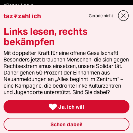
ePaper Login
taz
zahl ich
Gerade nicht

Downloads für Abonnierende
Links lesen, rechts
bekämpfen
© 2026 taz Verlags und Vertriebs GmbH
Alle Rechte vorbehalten. Bei rechtlichen Fragen oder für Genehmigungen
Mit doppelter Kraft für eine offene Gesellschaft!
wenden Sie sich bitte an
lizenzen@taz.de
Besonders jetzt brauchen Menschen, die sich gegen
Rechtsextremismus einsetzen, unsere Solidarität.
Daher gehen 50 Prozent der Einnahmen aus
Feedback
Redaktionsstatut
Kommune-Richtlinien
KI-
Neuanmeldungen an „Alles beginnt im Zentrum“ –
eine Kampagne, die bedrohte linke Kulturzentren
Leitlinie
Informant
Datenschutz
Impressum
AGB
und Jugendorte unterstützt. Sind Sie dabei?
Seitenwende
Einwilligungen widerrufen (Ads)

Ja, ich will
Schon dabei!