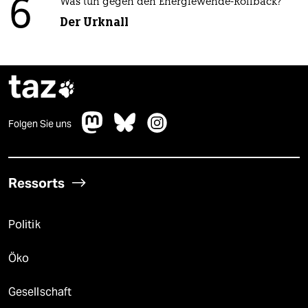
6
Was tun gegen den Energiewende-Rollback?
Der Urknall
taz

Folgen Sie uns
Ressorts
Politik
Öko
Gesellschaft