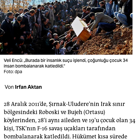
berlin
nord
wahrheit
verlag
verlag
Veli Encü: „Burada bir insanlık suçu işlendi, çoğunluğu çocuk 34
insan bombalanarak katledildi.“
veranstaltungen
Foto: dpa
shop
Von
Irfan Aktan
fragen & hilfe
unterstützen
28 Aralık 2011’de, Şırnak-Uludere’nin Irak sınır
bölgesindeki Roboski ve Bujeh (Ortasu)
abo
köylerinden, 28’i aynı aileden ve 19’u çocuk olan 34
kişi, TSK’nın F-16 savaş uçakları tarafından
genossenschaft
bombalanarak katledildi. Hükümet kısa sürede