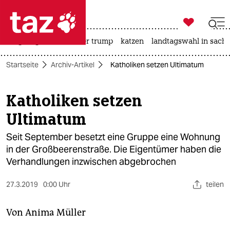

taz zahl ich
bergsteigen
usa unter trump
katzen
landtagswahl in sachs

taz zahl ich
Startseite
Archiv-Artikel
Katholiken setzen Ultimatum
taz zahl ich
themen
Katholiken setzen
Ultimatum
politik
Seit September besetzt eine Gruppe eine Wohnung
öko
in der Großbeerenstraße. Die Eigentümer haben die
Verhandlungen inzwischen abgebrochen
gesellschaft
kultur
27.3.2019
0:00 Uhr
teilen
sport
Von
Anima Müller