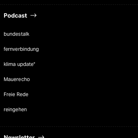
Podcast
bundestalk
fernverbindung
klima update°
Mauerecho
Freie Rede
reingehen
Newsletter