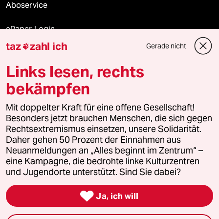
Aboservice
ePaper Login
taz
zahl ich
Gerade nicht

Downloads für Abonnierende
Links lesen, rechts
bekämpfen
© 2026 taz Verlags und Vertriebs GmbH
Mit doppelter Kraft für eine offene Gesellschaft!
Alle Rechte vorbehalten. Bei rechtlichen Fragen oder für Genehmigungen
wenden Sie sich bitte an
lizenzen@taz.de
Besonders jetzt brauchen Menschen, die sich gegen
Rechtsextremismus einsetzen, unsere Solidarität.
Daher gehen 50 Prozent der Einnahmen aus
Feedback
Redaktionsstatut
Kommune-Richtlinien
KI-
Neuanmeldungen an „Alles beginnt im Zentrum“ –
eine Kampagne, die bedrohte linke Kulturzentren
Leitlinie
Informant
Datenschutz
Impressum
AGB
und Jugendorte unterstützt. Sind Sie dabei?
Seitenwende
Einwilligungen widerrufen (Ads)

Ja, ich will