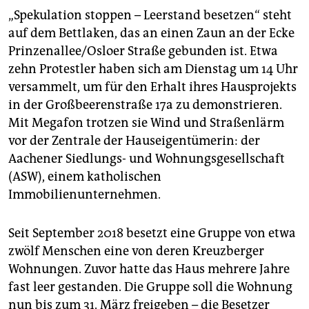
berlin
„Spekulation stoppen – Leerstand besetzen“ steht
nord
auf dem Bettlaken, das an einen Zaun an der Ecke
Prinzenallee/Osloer Straße gebunden ist. Etwa
wahrheit
zehn Protestler haben sich am Dienstag um 14 Uhr
versammelt, um für den Erhalt ihres Hausprojekts
verlag
in der Großbeerenstraße 17a zu demonstrieren.
verlag
Mit Megafon trotzen sie Wind und Straßenlärm
vor der Zentrale der Hauseigentümerin: der
veranstaltungen
Aachener Siedlungs- und Wohnungsgesellschaft
shop
(ASW), einem katholischen
Immobilienunternehmen.
fragen & hilfe
unterstützen
Seit September 2018 besetzt eine Gruppe von etwa
zwölf Menschen eine von deren Kreuzberger
abo
Wohnungen. Zuvor hatte das Haus mehrere Jahre
genossenschaft
fast leer gestanden. Die Gruppe soll die Wohnung
nun bis zum 31. März freigeben – die Besetzer