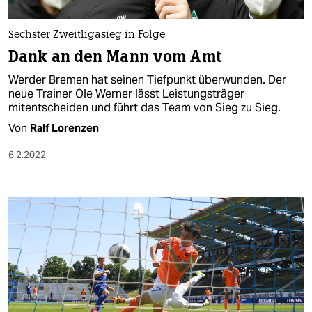
berlin
nord
Sechster Zweitligasieg in Folge
Dank an den Mann vom Amt
wahrheit
Werder Bremen hat seinen Tiefpunkt überwunden. Der
verlag
neue Trainer Ole Werner lässt Leistungsträger
mitentscheiden und führt das Team von Sieg zu Sieg.
verlag
Von
Ralf Lorenzen
veranstaltungen
6.2.2022
shop
fragen & hilfe
unterstützen
abo
genossenschaft