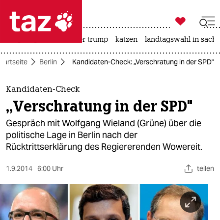

taz zahl ich
bergsteigen
usa unter trump
katzen
landtagswahl in sachs

taz zahl ich
tartseite
Berlin
Kandidaten-Check: „Verschratung in der SPD"
taz zahl ich
themen
Kandidaten-Check
„Verschratung in der SPD"
politik
Gespräch mit Wolfgang Wieland (Grüne) über die
öko
politische Lage in Berlin nach der
Rücktrittserklärung des Regiererenden Wowereit.
gesellschaft
1.9.2014
6:00 Uhr
teilen
kultur
sport