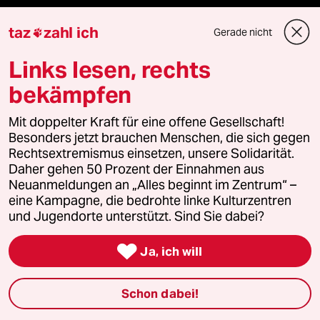
abo
taz
zahl ich
Gerade nicht

genossenschaft
Links lesen, rechts
bekämpfen
taz zahl ich
Mit doppelter Kraft für eine offene Gesellschaft!
recherchefonds ausland
Besonders jetzt brauchen Menschen, die sich gegen
Rechtsextremismus einsetzen, unsere Solidarität.
panterstiftung
Daher gehen 50 Prozent der Einnahmen aus
Neuanmeldungen an „Alles beginnt im Zentrum“ –
panterpreis 2026
eine Kampagne, die bedrohte linke Kulturzentren
und Jugendorte unterstützt. Sind Sie dabei?

Ja, ich will
Podcast
Schon dabei!
bundestalk