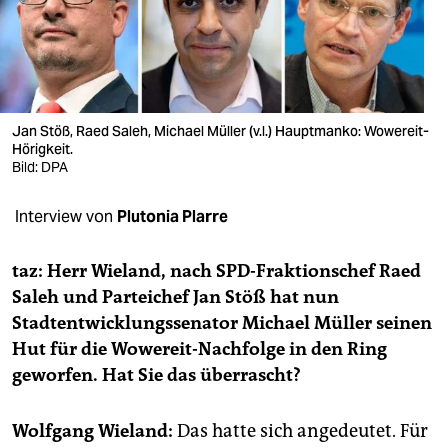
berlin
nord
wahrheit
Jan Stöß, Raed Saleh, Michael Müller (v.l.) Hauptmanko: Wowereit-
verlag
Hörigkeit.
Bild: DPA
verlag
veranstaltungen
Interview von
Plutonia Plarre
shop
taz: Herr Wieland, nach SPD-Fraktionschef Raed
fragen & hilfe
Saleh und Parteichef Jan Stöß hat nun
Stadtentwicklungssenator Michael Müller seinen
unterstützen
Hut für die Wowereit-Nachfolge in den Ring
geworfen. Hat Sie das überrascht?
abo
genossenschaft
Wolfgang Wieland:
Das hatte sich angedeutet. Für