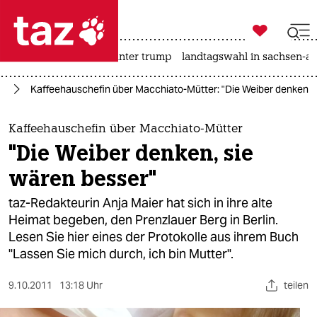

taz zahl ich
nahost-konflikt
usa unter trump
landtagswahl in sachsen-an

taz zahl ich
ch
Kaffeehauschefin über Macchiato-Mütter: "Die Weiber denken, s
taz zahl ich
themen
Kaffeehauschefin über Macchiato-Mütter
"Die Weiber denken, sie
politik
wären besser"
öko
taz-Redakteurin Anja Maier hat sich in ihre alte
Heimat begeben, den Prenzlauer Berg in Berlin.
gesellschaft
Lesen Sie hier eines der Protokolle aus ihrem Buch
"Lassen Sie mich durch, ich bin Mutter".
kultur
sport
9.10.2011
13:18 Uhr
teilen