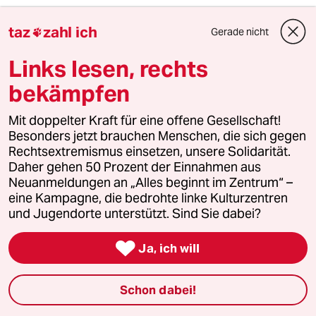
Hinz
H
taz
zahl ich
Gerade nicht

16.09.2013
,
11:42 Uhr
Solche und ähnliche Fälle von Tragetuch-
Links lesen, rechts
Monstern, "Kevin an Bord"-Autofahrern usw
gibts im ebenfalls empfehlenswerten Buch "66
bekämpfen
Motive für Mord", auch beste
Abreagiertherapie.
Mit doppelter Kraft für eine offene Gesellschaft!
Besonders jetzt brauchen Menschen, die sich gegen
Rechtsextremismus einsetzen, unsere Solidarität.
Daher gehen 50 Prozent der Einnahmen aus
Berlinerin84
B
Neuanmeldungen an „Alles beginnt im Zentrum“ –
15.09.2013
,
21:30 Uhr
eine Kampagne, die bedrohte linke Kulturzentren
Nach der Lektüre des Artikels und einiger
und Jugendorte unterstützt. Sind Sie dabei?
Kommentare frage ich mich vor allem Eins:
WOHER KOMMEN ALL DIESE

Ja, ich will
AGGRESSIONEN!? Es ist erschreckend,
wahrlich zum Heulen (insb. als gebürtige
Berlinerin und werdende Mutter, seit zwei
Schon dabei!
Jahren in Mitte wohnend. Ich bin auf jeden Fall