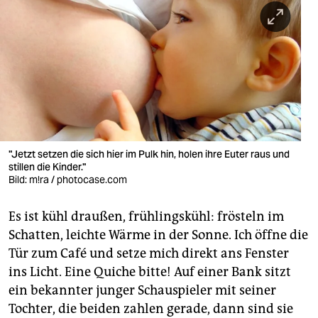
berlin
nord
wahrheit
verlag
verlag
veranstaltungen
"Jetzt setzen die sich hier im Pulk hin, holen ihre Euter raus und
stillen die Kinder."
shop
Bild: m!ra / photocase.com
fragen & hilfe
Es ist kühl draußen, frühlingskühl: frösteln im
Schatten, leichte Wärme in der Sonne. Ich öffne die
unterstützen
Tür zum Café und setze mich direkt ans Fenster
abo
ins Licht. Eine Quiche bitte! Auf einer Bank sitzt
ein bekannter junger Schauspieler mit seiner
genossenschaft
Tochter, die beiden zahlen gerade, dann sind sie