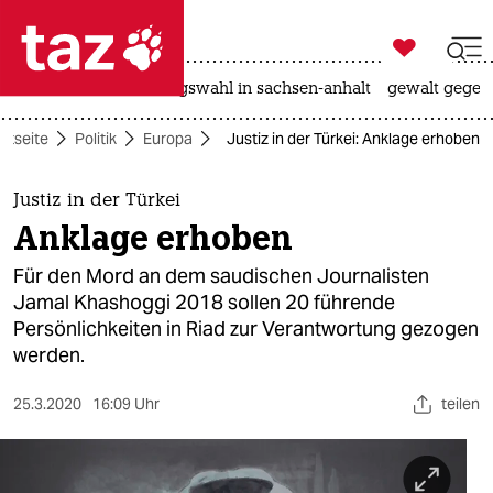

taz zahl ich
hitze
surfen
landtagswahl in sachsen-anhalt
gewalt gegen

taz zahl ich
rtseite
Politik
Europa
Justiz in der Türkei: Anklage erhoben
taz zahl ich
themen
Justiz in der Türkei
Anklage erhoben
politik
Für den Mord an dem saudischen Journalisten
öko
Jamal Khashoggi 2018 sollen 20 führende
Persönlichkeiten in Riad zur Verantwortung gezogen
gesellschaft
werden.
kultur
25.3.2020
16:09 Uhr
teilen
sport