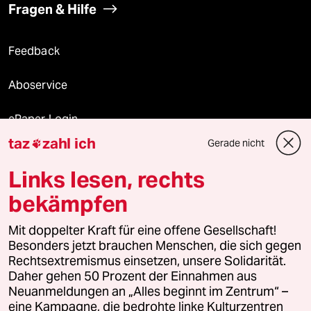
Fragen & Hilfe
Feedback
Aboservice
ePaper Login
taz
zahl ich
Gerade nicht

Downloads für Abonnierende
Links lesen, rechts
bekämpfen
© 2026 taz Verlags und Vertriebs GmbH
Mit doppelter Kraft für eine offene Gesellschaft!
Alle Rechte vorbehalten. Bei rechtlichen Fragen oder für Genehmigungen
wenden Sie sich bitte an
lizenzen@taz.de
Besonders jetzt brauchen Menschen, die sich gegen
Rechtsextremismus einsetzen, unsere Solidarität.
Daher gehen 50 Prozent der Einnahmen aus
Feedback
Redaktionsstatut
Kommune-Richtlinien
KI-
Neuanmeldungen an „Alles beginnt im Zentrum“ –
eine Kampagne, die bedrohte linke Kulturzentren