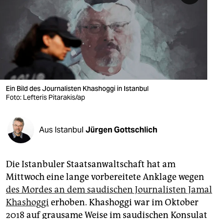
berlin
nord
wahrheit
verlag
verlag
Ein Bild des Journalisten Khashoggi in Istanbul
Foto: Lefteris Pitarakis/ap
veranstaltungen
shop
Aus Istanbul
Jürgen Gottschlich
fragen & hilfe
unterstützen
Die Istanbuler Staatsanwaltschaft hat am
Mittwoch eine lange vorbereitete Anklage wegen
abo
des Mordes an dem saudischen Journalisten Jamal
genossenschaft
Khashoggi
erhoben. Khashoggi war im Oktober
2018 auf grausame Weise im saudischen Konsulat