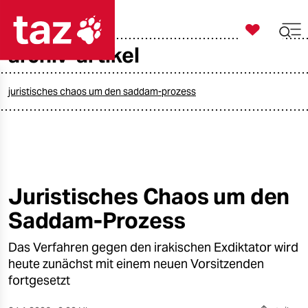

taz zahl ich
archiv-artikel

taz zahl ich
taz zahl ich
juristisches chaos um den saddam-prozess
themen
politik
öko
Juristisches Chaos um den
Saddam-Prozess
gesellschaft
Das Verfahren gegen den irakischen Exdiktator wird
kultur
heute zunächst mit einem neuen Vorsitzenden
sport
fortgesetzt