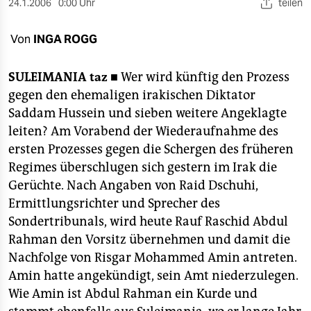
berlin
24.1.2006
0:00 Uhr
teilen
nord
Von
INGA ROGG
wahrheit
SULEIMANIA
taz ■
Wer wird künftig den Prozess
verlag
gegen den ehemaligen irakischen Diktator
Saddam Hussein und sieben weitere Angeklagte
verlag
leiten? Am Vorabend der Wiederaufnahme des
ersten Prozesses gegen die Schergen des früheren
veranstaltungen
Regimes überschlugen sich gestern im Irak die
shop
Gerüchte. Nach Angaben von Raid Dschuhi,
Ermittlungsrichter und Sprecher des
fragen & hilfe
Sondertribunals, wird heute Rauf Raschid Abdul
unterstützen
Rahman den Vorsitz übernehmen und damit die
Nachfolge von Risgar Mohammed Amin antreten.
abo
Amin hatte angekündigt, sein Amt niederzulegen.
genossenschaft
Wie Amin ist Abdul Rahman ein Kurde und