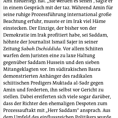
Amt niederlegt hat. „Sie werden es sehen“, sagte er
in einem Gespräch mit der taz. Während Amin für
seine ruhige Prozessführung international große
Beachtung erfuhr, musste er im Irak viel Häme
einstecken. Der Einzige, der bisher von der
Demokratie im Irak profitiert habe, sei Saddam,
höhnte der Journalist Ismail Sajer in seiner
Zeitung
Sabah Dschiddida.
Vor allem Schiiten
warfen dem Juristen eine zu laxe Haltung
gegenüber Saddam Hussein und den sieben
Mitangeklagten vor. Im südirakischen Basra
demonstrierten Anhänger des radikalen
schiitischen Predigers Muktada al-Sadr gegen
Amin und forderten, ihn selbst vor Gericht zu
stellen. Dabei ereiferten sich viele sogar darüber,
dass der Richter den ehemaligen Despoten zum
Prozessauftakt mit „Herr Saddam“ ansprach. Aus
dem Umfeld des einflussreichen Politikers wurde