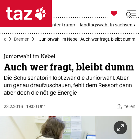

taz zahl ich
nahost-konflikt
usa unter trump
landtagswahl in sachsen-an

taz zahl ich
ord
Bremen
Juniorwahl im Nebel: Auch wer fragt, bleibt dumm
taz zahl ich
themen
Juniorwahl im Nebel
Auch wer fragt, bleibt dumm
politik
Die Schulsenatorin lobt zwar die Juniorwahl. Aber
öko
um genau draufzuschauen, fehlt dem Ressort dann
aber doch die nötige Energie
gesellschaft
23.2.2016
19:00 Uhr
teilen
kultur
sport