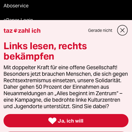
Aboservice
ePaper Login
taz
zahl ich
Gerade nicht

Downloads für Abonnierende
Links lesen, rechts
bekämpfen
© 2026 taz Verlags und Vertriebs GmbH
Mit doppelter Kraft für eine offene Gesellschaft!
Alle Rechte vorbehalten. Bei rechtlichen Fragen oder für Genehmigungen
wenden Sie sich bitte an
lizenzen@taz.de
Besonders jetzt brauchen Menschen, die sich gegen
Rechtsextremismus einsetzen, unsere Solidarität.
Daher gehen 50 Prozent der Einnahmen aus
Feedback
Redaktionsstatut
Kommune-Richtlinien
KI-
Neuanmeldungen an „Alles beginnt im Zentrum“ –
eine Kampagne, die bedrohte linke Kulturzentren
Leitlinie
Informant
Datenschutz
Impressum
AGB
und Jugendorte unterstützt. Sind Sie dabei?
Seitenwende
Einwilligungen widerrufen (Ads)

Ja, ich will