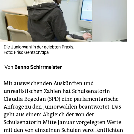
berlin
nord
wahrheit
verlag
Die Juniorwahl in der gelebten Praxis.
Foto: Friso Gentsch/dpa
verlag
veranstaltungen
Von
Benno Schirrmeister
shop
Mit ausweichenden Auskünften und
fragen & hilfe
unrealistischen Zahlen hat Schulsenatorin
Claudia Bogedan (SPD) eine parlamentarische
unterstützen
Anfrage zu den Juniorwahlen beantwortet. Das
abo
geht aus einem Abgleich der von der
Schulsenatorin Mitte Januar vorgelegten Werte
genossenschaft
mit den von einzelnen Schulen veröffentlichten