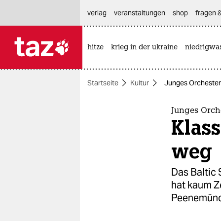
hautnavigation anspringen
hauptinhalt anspringen
footer anspringen
verlag
veranstaltungen
shop
fragen &
hitze
krieg in der ukraine
niedrigwa

taz zahl ich
taz zahl ich
Startseite
Kultur
Junges Orchester 
themen
politik
Junges Orche
Klass
öko
weg
gesellschaft
Das Baltic
kultur
hat kaum Ze
Peenemünd
sport