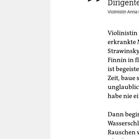
Dirigent
Violinistin Anna 
Violinistin
erkrankte 
Strawinsky
Finnin in 
ist begeis
Zeit, baue 
unglaublich
habe nie e
Dann begin
Wasserschl
Rauschen w