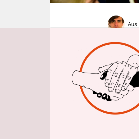
epaper login
Aus
In langen 
Insel Used
hervor. Es
abgelegene
heutigen d
drei Resta
es rechts 
Kraftwerk 
„Animals“,