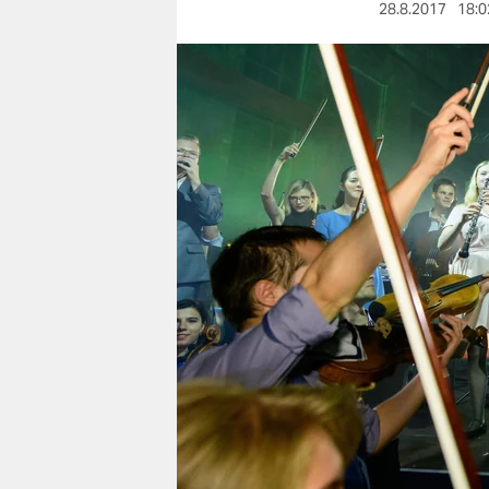
berlin
28.8.2017
18:0
nord
wahrheit
verlag
verlag
veranstaltungen
shop
fragen & hilfe
unterstützen
abo
genossenschaft