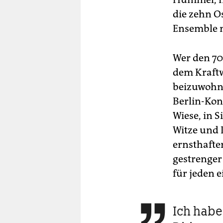
die zehn O
Ensemble 
Wer den 70
dem Kraftw
beizuwohne
Berlin-Kon
Wiese, in 
Witze und 
ernsthafter
gestrenger
für jeden e
Ich habe
