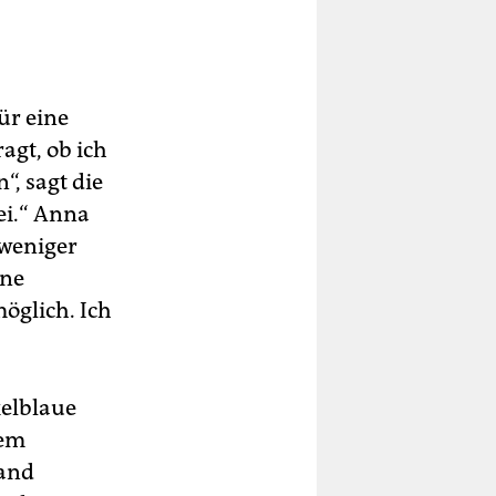
für eine
agt, ob ich
, sagt die
ei.“ Anna
 weniger
ine
möglich. Ich
kelblaue
dem
band