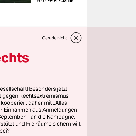
Foto: Peter Adamik
Gerade nicht
n Teil der
echts
rand
diesen
der
nwohner,
esellschaft! Besonders jetzt
Hafen geht
rt gegen Rechtsextremismus
ht das
z kooperiert daher mit „Alles
ller Einnahmen aus Anmeldungen
Albums
. September – an die Kampagne,
rstützt und Freiräume sichern will,
bei?