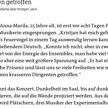
en getroffen
Marila über Kristjan Järvi
 Anna Marila, 25 Jahre alt, ist erst vor acht Tagen 
Musikerin eingesprungen. „Kristjan hat mich gefr
s Feuervogel in einem Tag auswendig lernen kann“
fließendem Deutsch. „Konnte ich nicht, aber in zw
tert von der Energie des Ensembles, man habe viel
so aber eine weit größere Spannung auf. „Er hat e
e Präsenz und lässt uns so viele Freiheiten wie 
inen krasseren Dirigenten getroffen.“
nt das Konzert, Dunkelheit im Saal, bis auf dun
ieren, die auf die Wände projiziert werden. Aus 
ird Plätschern, drei Musiker der Experimental