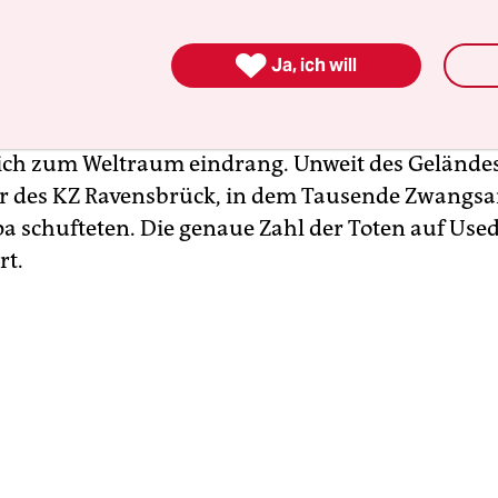
i Millionen Backsteinen errichtete Halle ist eines
el der Heeresversuchsanstalt Peenemünde auf 

technischen Leitung von Wernher von Braun wurd
Ja, ich will
ggregat 4 entwickelt und getestet. Die sogenannt
r 1942 das erste von Menschen gebaute Objekt, da
ch zum Weltraum eindrang. Unweit des Geländes
 des KZ Ravensbrück, in dem Tausende Zwangsar
a schufteten. Die genaue Zahl der Toten auf Use
rt.