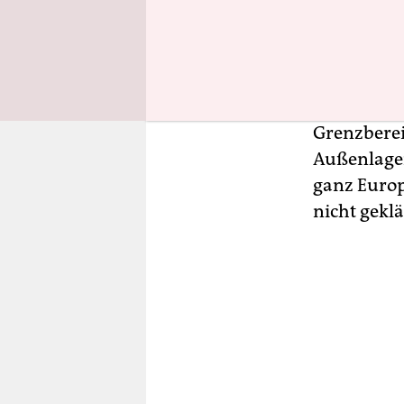
Die aus zwe
Überbleibs
Unter der 
1939 das A
war im Jah
Grenzberei
Außenlager
ganz Europ
nicht geklä