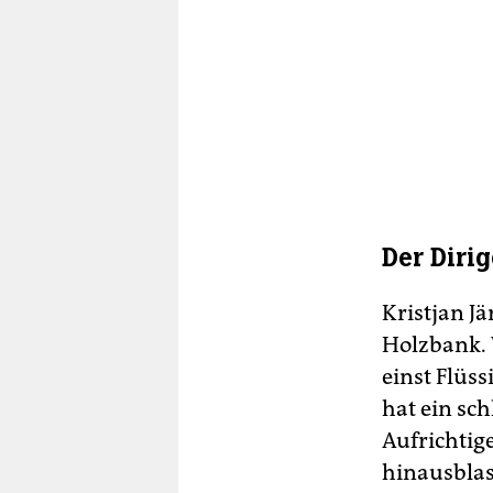
Der Diri
Kristjan J
Holzbank. 
einst Flüs
hat ein sc
Aufrichtige
hinausblas