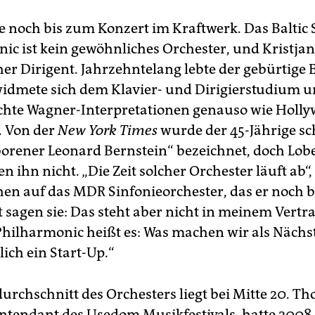
e noch bis zum Konzert im Kraftwerk. Das Baltic 
ic ist kein gewöhnliches Orchester, und Kristjan 
er Dirigent. Jahrzehntelang lebte der gebürtige 
 widmete sich dem Klavier- und Dirigierstudium 
ichte Wagner-Interpretationen genauso wie Holl
. Von der
New York Times
wurde der 45-Jährige sc
orener Leo­nard Bernstein“ bezeichnet, doch L
en ihn nicht. „Die Zeit solcher Orchester läuft ab“, 
en auf das MDR Sinfonieorchester, das er noch b
rt sagen sie: Das steht aber nicht in meinem Vertr
 Philharmonic heißt es: Was machen wir als Nächs
lich ein Start-Up.“
durchschnitt des Orchesters liegt bei Mitte 20. T
tendant des Usedom Musikfestivals, hatte 2008 d