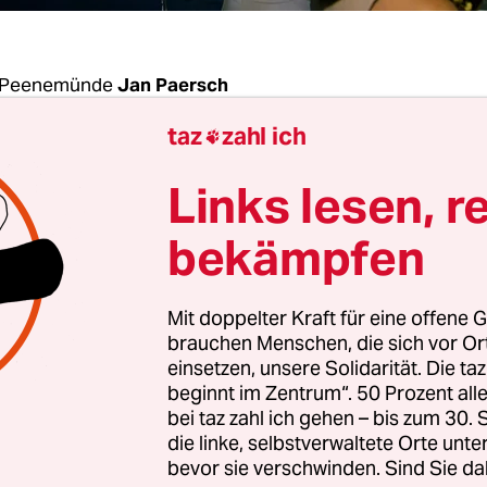
 Peenemünde
Jan Paersch
taz
zahl ich

Geraden zieht sich die Straße durch den nördliche
Links lesen, r
om, endlose Nadelwälder, dazwischen lugt der St
 gab gute Gründe, warum die Nazis ausgerechnet 
bekämpfen
n Ort gewählt haben, weit im Nordosten, unweit 
eutsch-polnischen Grenze: Peenemünde. 250 Ei
Mit doppelter Kraft für eine offene G
urants, ein Schwarzlicht-Golf-Center. Kurz vorm 
brauchen Menschen, die sich vor O
ab. Hinter einem verrotteten Wärterhäuschen tauc
einsetzen, unsere Solidarität. Die ta
beginnt im Zentrum“. 50 Prozent a
auf, ein Gebäude wie vom Cover des Pink-Floyd-
bei taz zahl ich gehen – bis zum 30
 nur ohne das fliegende Schwein.
die linke, selbstverwaltete Orte unte
bevor sie verschwinden. Sind Sie da