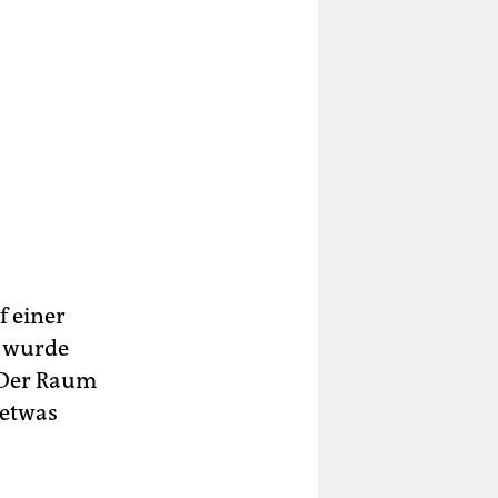
f einer
, wurde
 „Der Raum
 etwas