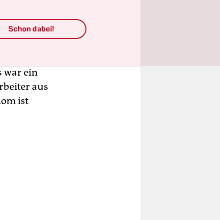
 der letzten
Usedom.
e hier ab
Schon dabei!
e V2-Rakete
s in den
 war ein
beiter aus
dom ist