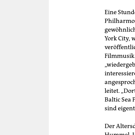
Eine Stund
Philharmon
gewöhnlich
York City,
veröffentl
Filmmusik
„wiedergeb
interessier
angesproch
leitet. „Do
Baltic Sea
sind eigent
Der Alters
Hummel, In