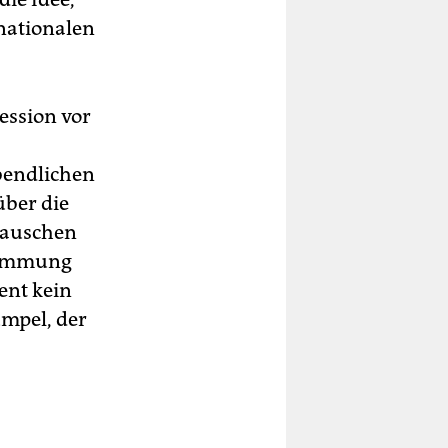
nationalen
ession vor
bendlichen
über die
 tauschen
Stimmung
gent kein
umpel, der