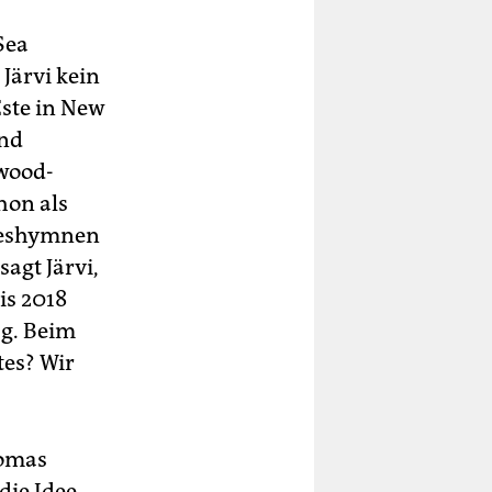
Sea
Järvi kein
Este in New
und
ywood-
hon als
obeshymnen
sagt Järvi,
is 2018
ag. Beim
tes? Wir
homas
ie Idee,