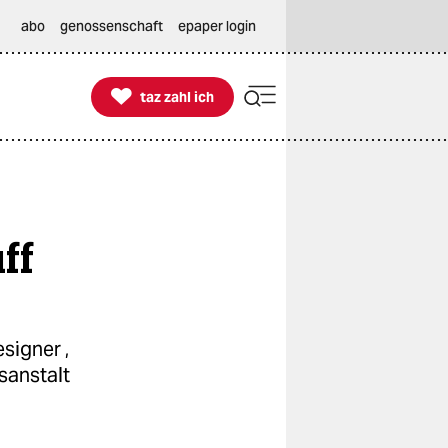
abo
genossenschaft
epaper login

taz zahl ich
taz zahl ich
ff
signer ,
sanstalt