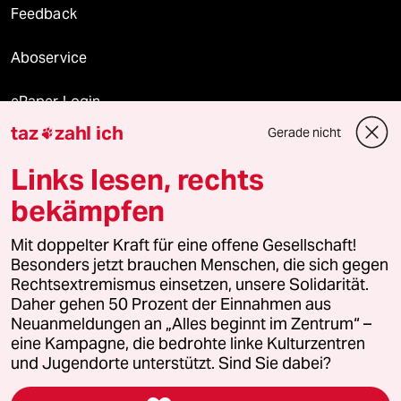
Feedback
Aboservice
ePaper Login
taz
zahl ich
Gerade nicht

Downloads für Abonnierende
Links lesen, rechts
bekämpfen
© 2026 taz Verlags und Vertriebs GmbH
Mit doppelter Kraft für eine offene Gesellschaft!
Alle Rechte vorbehalten. Bei rechtlichen Fragen oder für Genehmigungen
wenden Sie sich bitte an
lizenzen@taz.de
Besonders jetzt brauchen Menschen, die sich gegen
Rechtsextremismus einsetzen, unsere Solidarität.
Daher gehen 50 Prozent der Einnahmen aus
Feedback
Redaktionsstatut
Kommune-Richtlinien
KI-
Neuanmeldungen an „Alles beginnt im Zentrum“ –
eine Kampagne, die bedrohte linke Kulturzentren
Leitlinie
Informant
Datenschutz
Impressum
AGB
und Jugendorte unterstützt. Sind Sie dabei?
Seitenwende
Einwilligungen widerrufen (Ads)