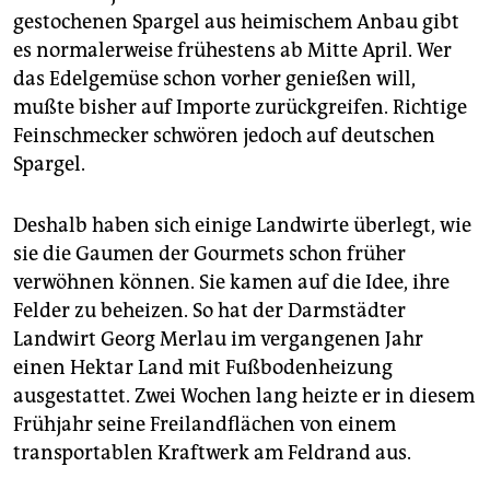
berlin
gestochenen Spargel aus heimischem Anbau gibt
nord
es normalerweise frühestens ab Mitte April. Wer
das Edelgemüse schon vorher genießen will,
wahrheit
mußte bisher auf Importe zurückgreifen. Richtige
Feinschmecker schwören jedoch auf deutschen
verlag
Spargel.
verlag
Deshalb haben sich einige Landwirte überlegt, wie
veranstaltungen
sie die Gaumen der Gourmets schon früher
shop
verwöhnen können. Sie kamen auf die Idee, ihre
Felder zu beheizen. So hat der Darmstädter
fragen & hilfe
Landwirt Georg Merlau im vergangenen Jahr
unterstützen
einen Hektar Land mit Fußbodenheizung
ausgestattet. Zwei Wochen lang heizte er in diesem
abo
Frühjahr seine Freilandflächen von einem
genossenschaft
transportablen Kraftwerk am Feldrand aus.