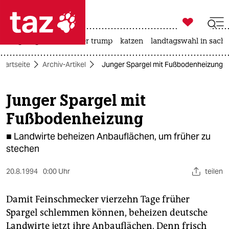

taz zahl ich
bergsteigen
usa unter trump
katzen
landtagswahl in sachs

taz zahl ich
Startseite
Archiv-Artikel
Junger Spargel mit Fußbodenheizung
taz zahl ich
themen
Junger Spargel mit
Fußbodenheizung
politik
■ Landwirte beheizen Anbauflächen, um früher zu
öko
stechen
gesellschaft
20.8.1994
0:00 Uhr
teilen
kultur
Damit Feinschmecker vierzehn Tage früher
sport
Spargel schlemmen können, beheizen deutsche
Landwirte jetzt ihre Anbauflächen. Denn frisch