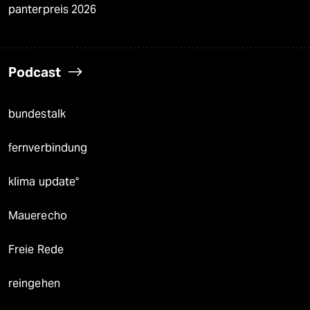
panterpreis 2026
Podcast
bundestalk
fernverbindung
klima update°
Mauerecho
Freie Rede
reingehen