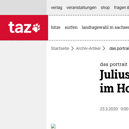
hautnavigation anspringen
hauptinhalt anspringen
footer anspringen
verlag
veranstaltungen
shop
fragen &
hitze
surfen
landtagswahl in sachse

taz zahl ich
taz zahl ich
Startseite
Archiv-Artikel
das portrai
themen
politik
das portrait
Juliu
öko
im H
gesellschaft
kultur
23.3.2020
0:00
sport