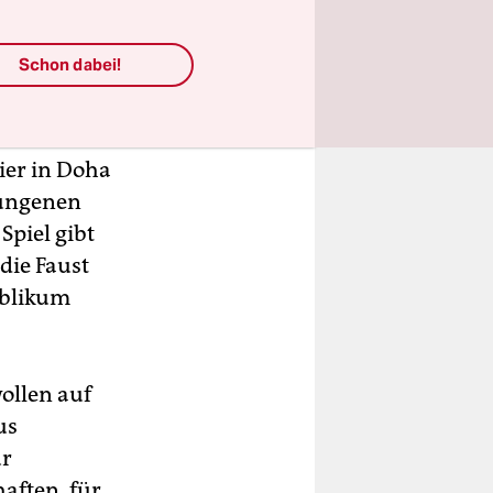
Schon dabei!
otwendig.
zu bleiben.
ier in Doha
rungenen
Spiel gibt
die Faust
ublikum
wollen auf
us
ur
aften, für