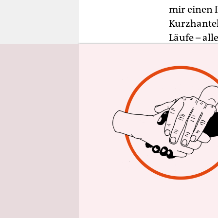
epaper login
mir einen 
Kurzhantel
Läufe – al
Trainerbet
machen. Ab
sagt er.
Im Jahr 201
Europameis
gemeinsam 
Jahr holte
Vizeweltmei
Olympische
ausgerichte
wissen wir 