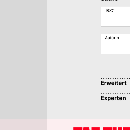
Text
*
AutorIn
Bitte füllen Sie
Erweitert
Experten