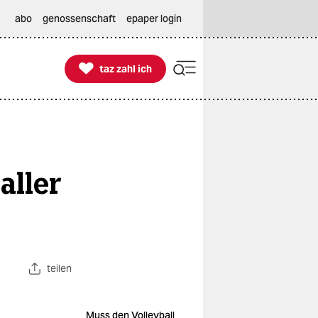
abo
genossenschaft
epaper login

taz zahl ich
taz zahl ich
aller
teilen
Muss den Volleyball