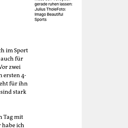
gerade ruhen lassen:
Julius TholeFoto:
Imago Beautiful
Sports
ch im Sport
 auch für
Vor zwei
m ersten 4-
eht für ihn
sind stark
n Tag mit
 habe ich