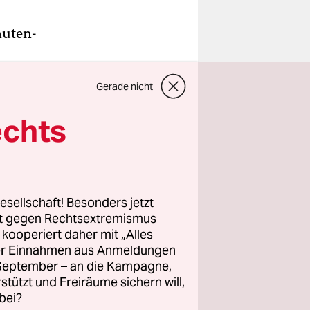
nuten-
araus zu
Gerade nicht
gehen“,
echts
r
rgangenen
esellschaft! Besonders jetzt
rt gegen Rechtsextremismus
z kooperiert daher mit „Alles
 die
ller Einnahmen aus Anmeldungen
f
. September – an die Kampagne,
Jetzt
rstützt und Freiräume sichern will,
le Turniere
bei?