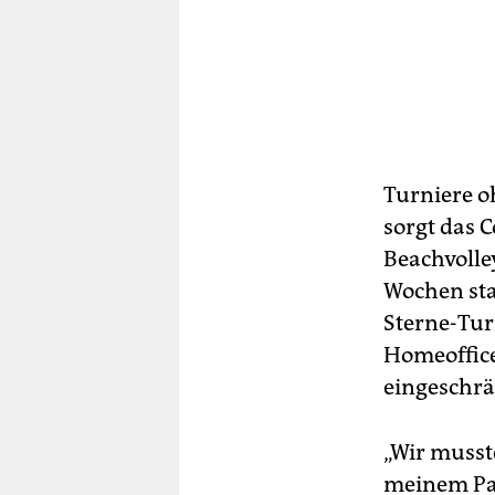
berlin
nord
wahrheit
verlag
Turniere o
verlag
sorgt das 
veranstaltungen
Beachvolle
shop
Wochen stan
Sterne-Turn
fragen & hilfe
Homeoffice
unterstützen
eingeschrä
abo
„Wir musste
genossenschaft
meinem Pap