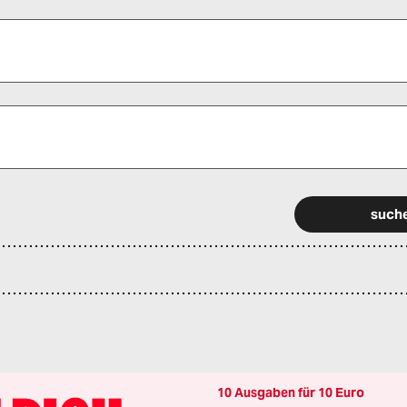
 alle Pflichtfelder (*) aus, um fortfahren zu können.
10 Ausgaben für 10 Euro