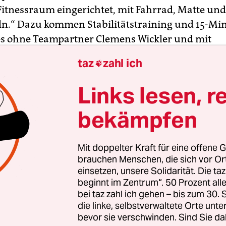
Fitnessraum eingerichtet, mit Fahrrad, Matte und
n.“ Dazu kommen Stabilitätstraining und 15-Mi
les ohne Teampartner Clemens Wickler und mit
reuung aus der Ferne. „Ich versuche, das Beste d
taz
zahl ich

er es ist nicht leicht, mit der Unsicherheit umzu
Links lesen, r
bekämpfen
4 hat der erfolgreiche Blockspieler die U18-
terschaft der Junioren gewonnen, 2018 wurde e
mit Clemens Wickler Deutscher Meister. Im ve
Mit doppelter Kraft für eine offene G
 das Team bei der Heim-WM in Hamburg den
brauchen Menschen, die sich vor O
einsetzen, unsere Solidarität. Die ta
stertitel. Ihr nächstes großes Ziel sind eigentlich
beginnt im Zentrum“. 50 Prozent a
n Spiele. „Unser gesamter Saisonplan war darau
bei taz zahl ich gehen – bis zum 30
t, am 24. Juli in Tokio zu performen“, sagt Thole. „
die linke, selbstverwaltete Orte unte
nicht, wann Olympia stattfindet.“ Bislang sind al
bevor sie verschwinden. Sind Sie da