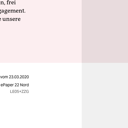
n, frei
ngagement.
e unsere
vom
23.03.2020
 ePaper 22 Nord
LE05
+ZZG