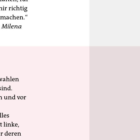
ir richtig
ß machen.“
.
Milena
wahlen
sind.
h und vor
lles
 linke,
ür deren