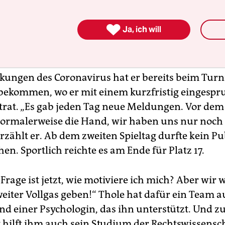
gesetzt.

Ja, ich will
men findet er trotz allem richtig und absolut n
alen Medien ruft Thole seine Fans auf, zu Hause 
kungen des Coronavirus hat er bereits beim Turn
bekommen, wo er mit einem kurzfristig eingesp
trat. „Es gab jeden Tag neue Meldungen. Vor dem 
ormalerweise die Hand, wir haben uns nur noch 
erzählt er. Ab dem zweiten Spieltag durfte kein P
n. Sportlich reichte es am Ende für Platz 17.
Frage ist jetzt, wie motiviere ich mich? Aber wir 
weiter Vollgas geben!“ Thole hat dafür ein Team a
nd einer Psychologin, das ihn unterstützt. Und z
hilft ihm auch sein Studium der Rechtswissensch