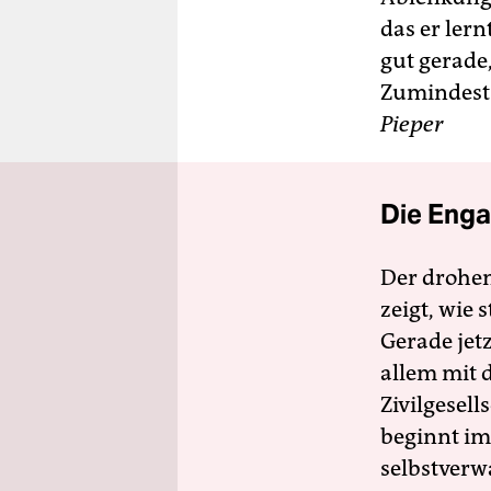
das er lern
gut gerade
Zumindest 
Pieper
Die Enga
Der drohe
zeigt, wie
Gerade jet
allem mit d
Zivilgesell
beginnt im
selbstverw