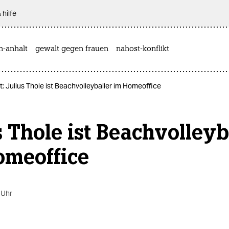
 hilfe
n-anhalt
gewalt gegen frauen
nahost-konflikt
t: Julius Thole ist Beachvolleyballer im Homeoffice
s Thole ist Beachvolleyb
omeoffice
 Uhr