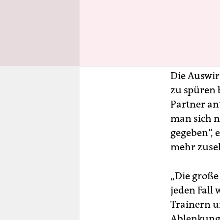
bis Mai aus
Die Maßnah
In den sozi
Die Auswir
zu spüren 
Partner an
man sich n
gegeben“, 
mehr zusehe
„Die große 
jeden Fall 
Trainern u
Ablenkung 