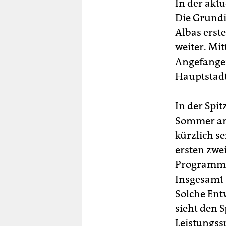
In der aktu
Die Grund
Albas erst
weiter. Mi
Angefangen
Hauptstadt
In der Spit
Sommer an 
kürzlich se
ersten zwe
Programm d
Insgesamt s
Solche Ent
sieht den 
Leistungss