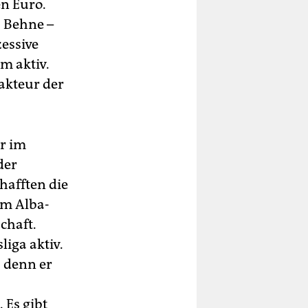
en Euro.
 Behne –
essive
m aktiv.
akteur der
er im
der
hafften die
im Alba-
chaft.
liga aktiv.
, denn er
 Es gibt