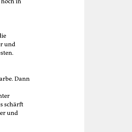
 noch in
die
er und
sten.
Farbe. Dann
nter
s schärft
er und