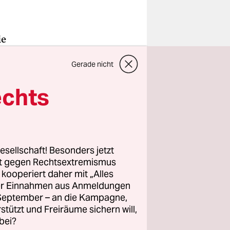
ie
tschland,
Gerade nicht
erstreicht
darbeit
echts
rdern,
ffen, mit
leiben.
esellschaft! Besonders jetzt
ke Lobby in
rt gegen Rechtsextremismus
der
z kooperiert daher mit „Alles
ller Einnahmen aus Anmeldungen
seit drei
. September – an die Kampagne,
 gesucht.
rstützt und Freiräume sichern will,
bei?