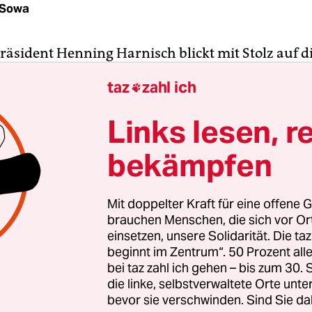
 Sowa
räsident Henning Harnisch blickt mit Stolz auf d
it seines Vereins. „Ich kenne keinen Club in Deu
taz
zahl ich

will, eine breite Basis und eine starke Spitze“, unt
der beim Basketball-Bundesligisten für die Jugen
Links lesen, r
st. Denn Alba will nicht nur die besten Talente fö
bekämpfen
eichzeitig eine große Basketball-Community scha
d Jungen, die dem Sport dauerhaft verbunden b
Mit doppelter Kraft für eine offene G
portdirektor Himar Ojeda wünscht sich eine star
brauchen Menschen, die sich vor O
 Wie das gelingen soll? Mit modernen Ansätzen in 
einsetzen, unsere Solidarität. Die ta
beginnt im Zentrum“. 50 Prozent a
t, so zum Beispiel der Aktion „Größe zeigen“, die 
bei taz zahl ich gehen – bis zum 30
stiert. Dabei werden Berlins größte Grundschüler
die linke, selbstverwaltete Orte unte
bevor sie verschwinden. Sind Sie da