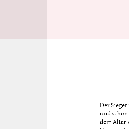
Der Sieger 
und schon z
dem Alter 