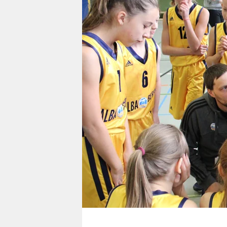
berlin
nord
wahrheit
verlag
verlag
veranstaltungen
shop
fragen & hilfe
unterstützen
abo
genossenschaft