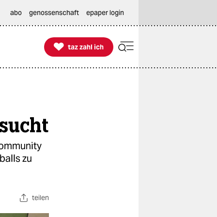
abo
genossenschaft
epaper login

taz zahl ich
taz zahl ich
sucht
-Community
balls zu
teilen