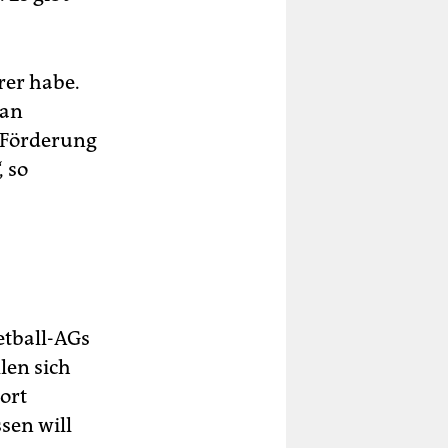
rer habe.
 an
 Förderung
 so
etball-AGs
len sich
dort
sen will