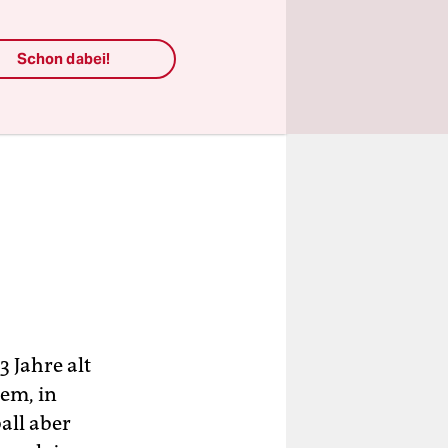
Schon dabei!
3 Jahre alt
lem, in
all aber