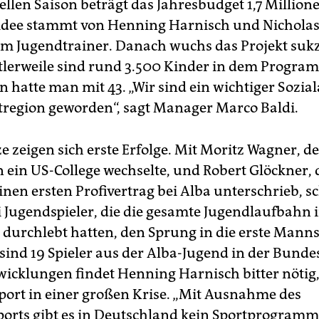
ellen Saison beträgt das Jahresbudget 1,7 Million
idee stammt von Henning Harnisch und Nicholas
em Jugendtrainer. Danach wuchs das Projekt sukz
ttlerweile sind rund 3.500 Kinder in dem Program
 hatte man mit 43. „Wir sind ein wichtiger Sozial
region geworden“, sagt Manager Marco Baldi.
ze zeigen sich erste Erfolge. Mit Moritz Wagner, d
ein US-College wechselte, und Robert Glöckner, 
inen ersten Profivertrag bei Alba unterschrieb, sc
i Ju­gendspieler, die die gesamte Jugendlaufbahn 
urchlebt hatten, den Sprung in die erste Manns
ind 19 Spieler aus der Alba-Jugend in der Bundes
wicklungen findet Henning Harnisch bitter nötig
Sport in einer großen Krise. „Mit Ausnahme des
ports gibt es in Deutschland kein Sportprogramm.