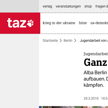
hautnavigation anspringen
hauptinhalt anspringen
footer anspringen
verlag
veranstaltungen
shop
fragen &
krieg in der ukraine
hitze
us-demokr

taz zahl ich
taz zahl ich
Startseite
Berlin
Jugendarbeit von 
themen
politik
Jugendarbeit
Ganz
öko
Alba Berli
gesellschaft
aufbauen. D
kämpfen.
kultur
sport
29.3.2016
16:5