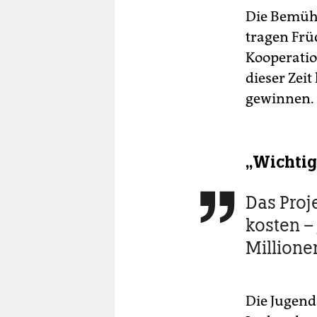
Die Bemühu
tragen Früc
Kooperatio
dieser Zei
gewinnen.
„Wichtig
Das Proje

kosten –
Millione
Die Jugenda