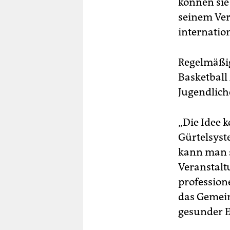
können sie 
seinem Ver
internatio
Regelmäßig
Basketball
Jugendlich
„Die Idee 
Gürtelsyst
kann man s
Veranstalt
profession
das Gemei
gesunder 