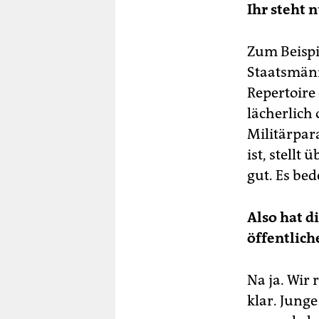
Ihr steht 
Zum Beispi
Staatsmän
Repertoire 
lächerlich 
Militärpar
ist, stellt
gut. Es be
Also hat d
öffentlic
Na ja. Wir 
klar. Jung