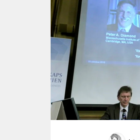
berlin
nord
wahrheit
verlag
verlag
veranstaltungen
shop
fragen & hilfe
unterstützen
abo
genossenschaft