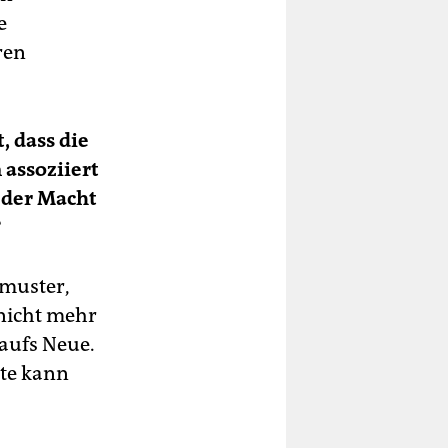
e
ren
, dass die
 assoziiert
 der Macht
?
smuster,
nicht mehr
 aufs Neue.
ste kann