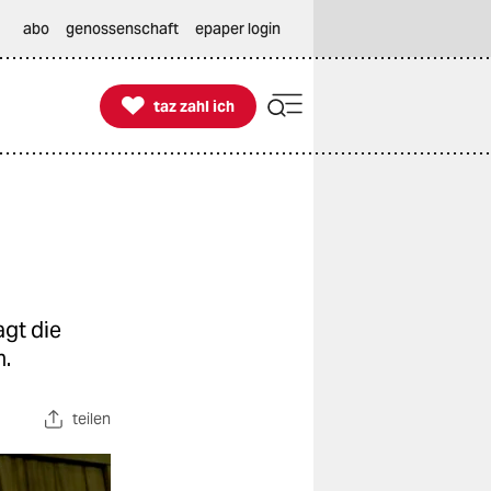
abo
genossenschaft
epaper login

taz zahl ich
taz zahl ich
agt die
n.
teilen