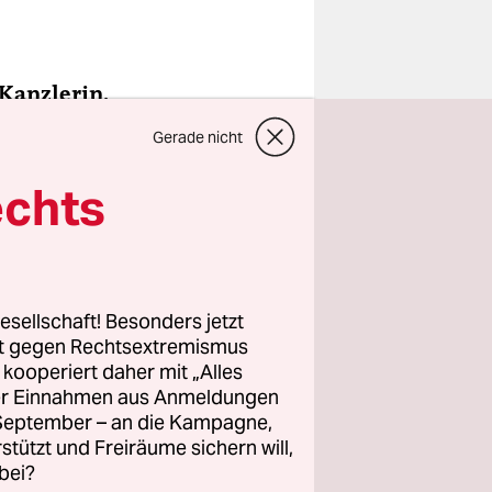
 Kanzlerin.
en und
Gerade nicht
echts
au Chefin
re Macht.
onus. So
lizit als
esellschaft! Besonders jetzt
rt gegen Rechtsextremismus
z kooperiert daher mit „Alles
de
ller Einnahmen aus Anmeldungen
stgehend
. September – an die Kampagne,
rstützt und Freiräume sichern will,
bei?