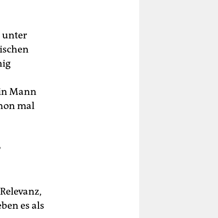
 unter
ischen
nig
ein Mann
schon mal
r
 Relevanz,
ben es als