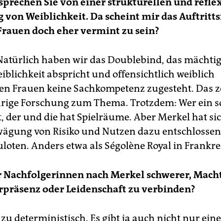
prechen Sie von einer strukturellen und refle
von Weiblichkeit. Da scheint mir das Auftritts
rauen doch eher vermint zu sein?
atürlich haben wir das Doublebind, das mächti
iblichkeit abspricht und offensichtlich weiblich
en Frauen keine Sachkompetenz zugesteht. Das z
hrige Forschung zum Thema. Trotzdem: Wer ein s
t, der und die hat Spielräume. Aber Merkel hat si
ägung von Risiko und Nutzen dazu entschlossen,
uloten. Anders etwa als Ségolène Royal in Frankre
r Nachfolgerinnen nach Merkel schwerer, Mach
rpräsenz oder Leidenschaft zu verbinden?
 zu deterministisch. Es gibt ja auch nicht nur ein