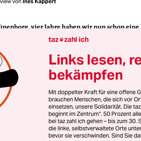
rview von
Ines Kappert
Lünenborg, vier Jahre haben wir nun schon eine
ich in der öffentlichen Wahrnehmung von Frau
taz
zahl ich

bessert?
Links lesen, r
Lünenborg:
Die Medien akzeptieren, dass eine Fr
bekämpfen
 ist. Merkel ist omnipräsent, niemand leugnet ih
 der Kanzlerbonus wirkt auch als Kanzlerinnenb
t. Aber: Merkel vermeidet alle Attribute, die sie exp
Mit doppelter Kraft für eine offene G
brauchen Menschen, die sich vor O
eichnen würden. Sie hält die Differenz zu ihren
einsetzen, unsere Solidarität. Die ta
 Kollegen so klein wie möglich und vermeidet je
beginnt im Zentrum“. 50 Prozent a
tion mit Geschlechterthemen. Sie versucht, weite
bei taz zahl ich gehen – bis zum 30
so geschlechtslos, zu erscheinen.
die linke, selbstverwaltete Orte unte
bevor sie verschwinden. Sind Sie da