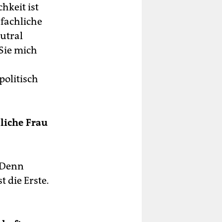
hkeit ist
fachliche
eutral
Sie mich
olitisch
liche Frau
. Denn
t die Erste.