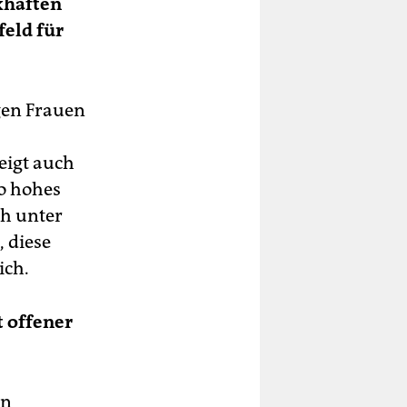
xhaften
feld für
gen Frauen
eigt auch
o hohes
ch unter
 diese
ich.
t offener
en