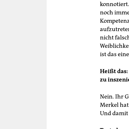
konnotiert
noch immer
Kompetenz t
aufzutrete
nicht falsc
Weiblichke
ist das ein
Heißt das:
zu inszeni
Nein. Ihr 
Merkel hatte
Und damit 