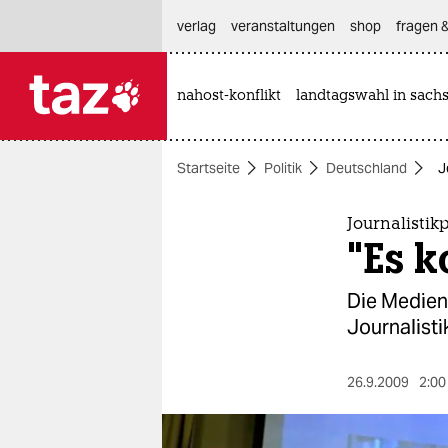
hautnavigation anspringen
hauptinhalt anspringen
footer anspringen
verlag
veranstaltungen
shop
fragen &
nahost-konflikt
landtagswahl in sach

taz zahl ich
taz zahl ich
Startseite
Politik
Deutschland
J
themen
politik
Journalistik
"Es k
öko
Die Medien 
gesellschaft
Journalisti
kultur
26.9.2009
2:00
sport