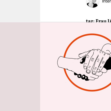
Inte
epaper login
taz: Frau 
Was hat s
Macht ver
Margreth 
des Landes
Das heißt,
weit, so gu
Frau kennz
männlichen
Identifika
neutral, al