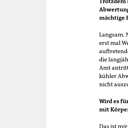
Trotzdem s
Abwertung 
mächtige F
Langsam. N
erst mal We
auftretend
die langjä
Amt antrit
kühler Abw
nicht ausz
Wird es fü
mit Körpe
Das ist mir