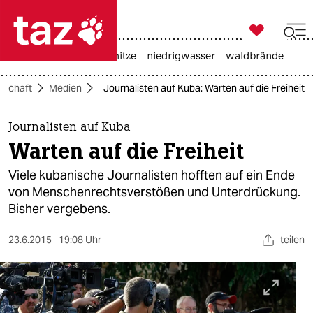

taz zahl ich
krieg in der ukraine
hitze
niedrigwasser
waldbrände

taz zahl ich
lschaft
Medien
Journalisten auf Kuba: Warten auf die Freiheit
taz zahl ich
themen
Journalisten auf Kuba
Warten auf die Freiheit
politik
Viele kubanische Journalisten hofften auf ein Ende
öko
von Menschenrechtsverstößen und Unterdrückung.
Bisher vergebens.
gesellschaft
23.6.2015
19:08 Uhr
teilen
kultur
sport