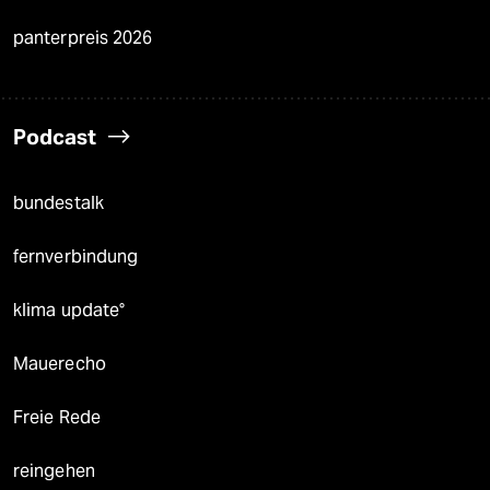
panterpreis 2026
Podcast
bundestalk
fernverbindung
klima update°
Mauerecho
Freie Rede
reingehen