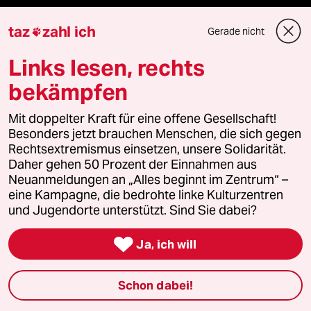
taz Archiv
taz
zahl ich
Gerade nicht

Links lesen, rechts
Mehr taz Angebote
bekämpfen
Mit doppelter Kraft für eine offene Gesellschaft!
Reisen
Besonders jetzt brauchen Menschen, die sich gegen
Rechtsextremismus einsetzen, unsere Solidarität.
Kantine
Daher gehen 50 Prozent der Einnahmen aus
Neuanmeldungen an „Alles beginnt im Zentrum“ –
eine Kampagne, die bedrohte linke Kulturzentren
Shop
und Jugendorte unterstützt. Sind Sie dabei?
Anzeigen

Ja, ich will
Schon dabei!
Fragen & Hilfe