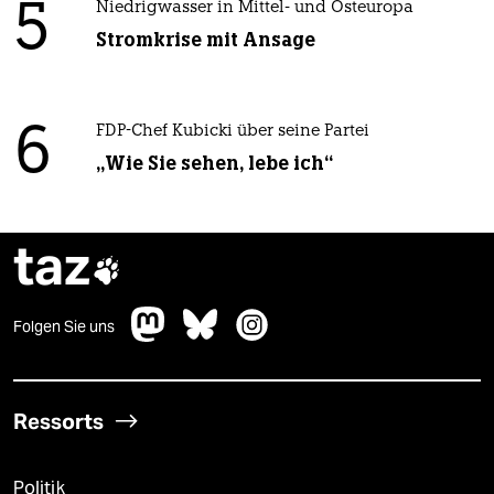
5
Niedrigwasser in Mittel- und Osteuropa
Stromkrise mit Ansage
6
FDP-Chef Kubicki über seine Partei
„Wie Sie sehen, lebe ich“
taz

Folgen Sie uns
Ressorts
Politik