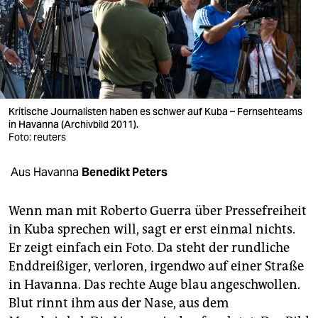
berlin
nord
wahrheit
verlag
Kritische Journalisten haben es schwer auf Kuba – Fernsehteams
verlag
in Havanna (Archivbild 2011).
Foto: reuters
veranstaltungen
Aus Havanna
Benedikt Peters
shop
fragen & hilfe
Wenn man mit Roberto Guerra über Pressefreiheit
in Kuba sprechen will, sagt er erst einmal nichts.
unterstützen
Er zeigt einfach ein Foto. Da steht der rundliche
abo
Enddreißiger, verloren, irgendwo auf einer Straße
in Havanna. Das rechte Auge blau angeschwollen.
genossenschaft
Blut rinnt ihm aus der Nase, aus dem