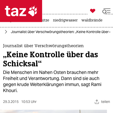

taz zahl ich
krieg in der ukraine
hitze
niedrigwasser
waldbrände

taz zahl ich
na
Journalist über Verschwörungstheorien: „Keine Kontrolle über d
taz zahl ich
themen
Journalist über Verschwörungstheorien
„Keine Kontrolle über das
politik
Schicksal“
öko
Die Menschen im Nahen Osten brauchen mehr
Freiheit und Verantwortung. Dann sind sie auch
gesellschaft
gegen krude Welterklärungen immun, sagt Rami
Khouri.
kultur
sport
29.3.2015
10:53 Uhr
teilen