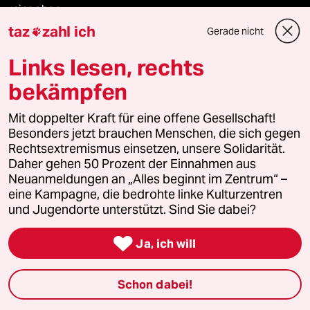
reingehen
taz
zahl ich
Gerade nicht

Links lesen, rechts
Newsletter
bekämpfen
team zukunft
Mit doppelter Kraft für eine offene Gesellschaft!
Besonders jetzt brauchen Menschen, die sich gegen
Rechtsextremismus einsetzen, unsere Solidarität.
taz frisch
Daher gehen 50 Prozent der Einnahmen aus
Neuanmeldungen an „Alles beginnt im Zentrum“ –
taz zahl ich
eine Kampagne, die bedrohte linke Kulturzentren
und Jugendorte unterstützt. Sind Sie dabei?
taz lab Infobrief

Ja, ich will
Veranstaltungen
Schon dabei!