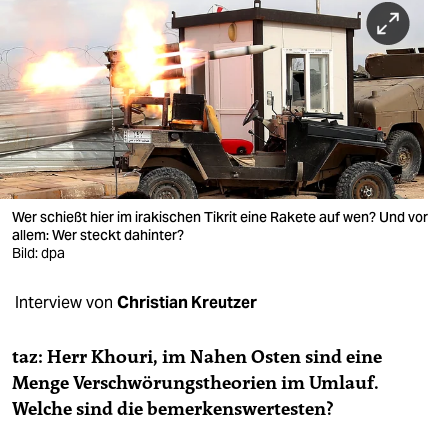
berlin
nord
wahrheit
verlag
verlag
veranstaltungen
Wer schießt hier im irakischen Tikrit eine Rakete auf wen? Und vor
allem: Wer steckt dahinter?
shop
Bild: dpa
fragen & hilfe
Interview von
Christian Kreutzer
unterstützen
taz: Herr Khouri, im Nahen Osten sind eine
abo
Menge Verschwörungstheorien im Umlauf.
Welche sind die bemerkenswertesten?
genossenschaft