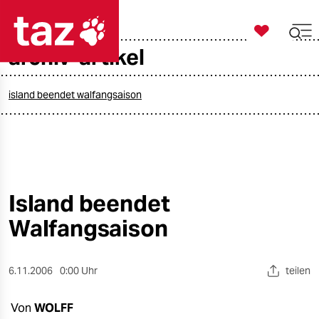

taz zahl ich
archiv-artikel

taz zahl ich
taz zahl ich
island beendet walfangsaison
themen
politik
öko
Island beendet
Walfangsaison
gesellschaft
kultur
6.11.2006
0:00 Uhr
teilen
sport
Von
WOLFF