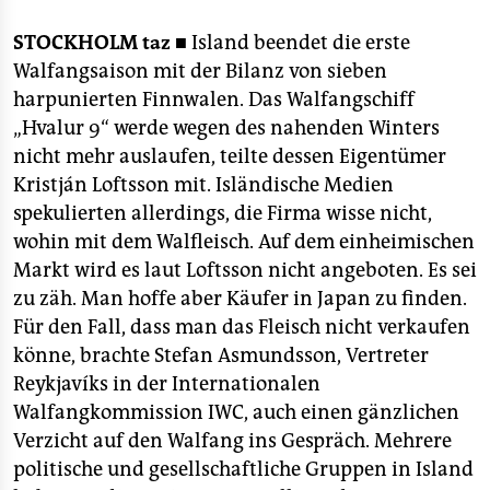
berlin
STOCKHOLM
taz ■
Island beendet die erste
nord
Walfangsaison mit der Bilanz von sieben
wahrheit
harpunierten Finnwalen. Das Walfangschiff
„Hvalur 9“ werde wegen des nahenden Winters
verlag
nicht mehr auslaufen, teilte dessen Eigentümer
Kristján Loftsson mit. Isländische Medien
verlag
spekulierten allerdings, die Firma wisse nicht,
veranstaltungen
wohin mit dem Walfleisch. Auf dem einheimischen
Markt wird es laut Loftsson nicht angeboten. Es sei
shop
zu zäh. Man hoffe aber Käufer in Japan zu finden.
fragen & hilfe
Für den Fall, dass man das Fleisch nicht verkaufen
könne, brachte Stefan Asmundsson, Vertreter
unterstützen
Reykjavíks in der Internationalen
abo
Walfangkommission IWC, auch einen gänzlichen
Verzicht auf den Walfang ins Gespräch. Mehrere
genossenschaft
politische und gesellschaftliche Gruppen in Island