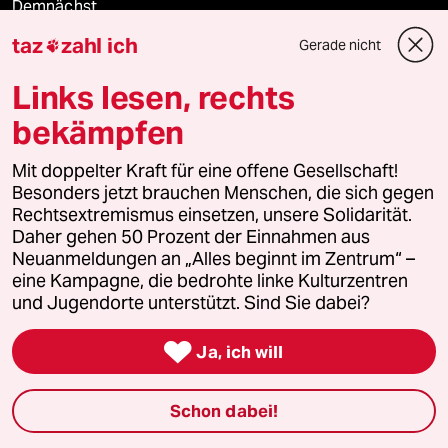
Demnächst
taz
zahl ich
Gerade nicht

Vor Ort
Links lesen, rechts
Live im Stream
bekämpfen
Vergangene
Mit doppelter Kraft für eine offene Gesellschaft!
Besonders jetzt brauchen Menschen, die sich gegen
taz lab 2027
Rechtsextremismus einsetzen, unsere Solidarität.
Daher gehen 50 Prozent der Einnahmen aus
Neuanmeldungen an „Alles beginnt im Zentrum“ –
eine Kampagne, die bedrohte linke Kulturzentren
Mehr taz Lesestoff
und Jugendorte unterstützt. Sind Sie dabei?

Ja, ich will
taz Blogs
taz FUTURZWEI
Schon dabei!