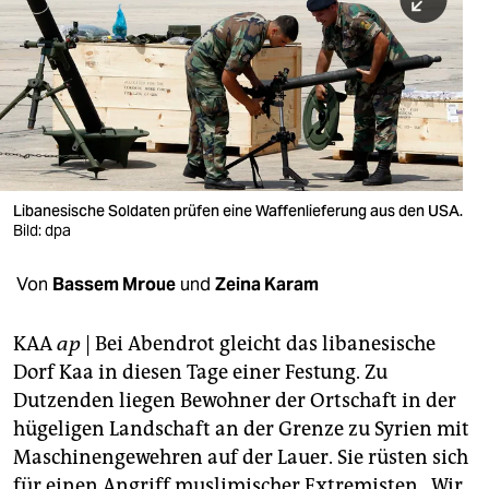
berlin
nord
wahrheit
verlag
verlag
Libanesische Soldaten prüfen eine Waffenlieferung aus den USA.
Bild: dpa
veranstaltungen
shop
Von
Bassem Mroue
und
Zeina Karam
fragen & hilfe
KAA
ap
| Bei Abendrot gleicht das libanesische
unterstützen
Dorf Kaa in diesen Tage einer Festung. Zu
Dutzenden liegen Bewohner der Ortschaft in der
abo
hügeligen Landschaft an der Grenze zu Syrien mit
genossenschaft
Maschinengewehren auf der Lauer. Sie rüsten sich
für einen Angriff muslimischer Extremisten. „Wir