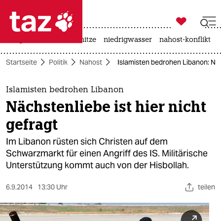

taz zahl ich
krieg in der ukraine
hitze
niedrigwasser
nahost-konflikt

taz zahl ich
Startseite
Politik
Nahost
Islamisten bedrohen Libanon: Näch
taz zahl ich
themen
Islamisten bedrohen Libanon
Nächstenliebe ist hier nicht
politik
gefragt
öko
Im Libanon rüsten sich Christen auf dem
Schwarzmarkt für einen Angriff des IS. Militärische
gesellschaft
Unterstützung kommt auch von der Hisbollah.
kultur
6.9.2014
13:30 Uhr
teilen
sport