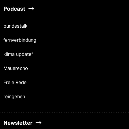
Podcast
bundestalk
fernverbindung
klima update°
Mauerecho
Freie Rede
reingehen
Newsletter