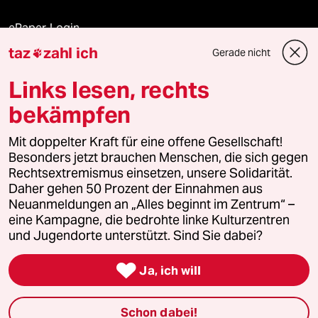
ePaper Login
taz
zahl ich
Gerade nicht

Downloads für Abonnierende
Links lesen, rechts
bekämpfen
© 2026 taz Verlags und Vertriebs GmbH
Mit doppelter Kraft für eine offene Gesellschaft!
Alle Rechte vorbehalten. Bei rechtlichen Fragen oder für Genehmigungen
wenden Sie sich bitte an
lizenzen@taz.de
Besonders jetzt brauchen Menschen, die sich gegen
Rechtsextremismus einsetzen, unsere Solidarität.
Daher gehen 50 Prozent der Einnahmen aus
Feedback
Redaktionsstatut
Kommune-Richtlinien
KI-
Neuanmeldungen an „Alles beginnt im Zentrum“ –
eine Kampagne, die bedrohte linke Kulturzentren
Leitlinie
Informant
Datenschutz
Impressum
AGB
und Jugendorte unterstützt. Sind Sie dabei?
Seitenwende
Einwilligungen widerrufen (Ads)

Ja, ich will
Schon dabei!