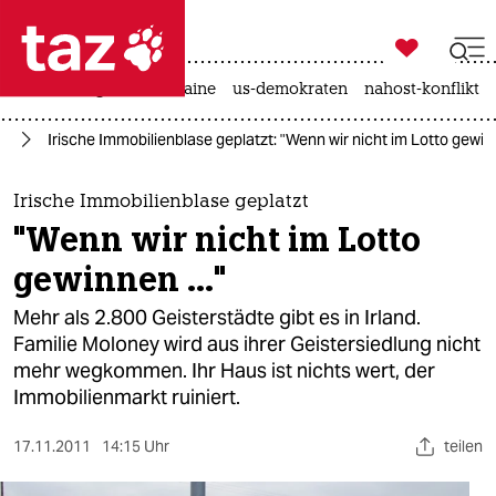

taz zahl ich
hitze
krieg in der ukraine
us-demokraten
nahost-konflikt

taz zahl ich
pa
Irische Immobilienblase geplatzt: "Wenn wir nicht im Lotto gewinn
taz zahl ich
themen
Irische Immobilienblase geplatzt
"Wenn wir nicht im Lotto
politik
gewinnen ..."
öko
Mehr als 2.800 Geisterstädte gibt es in Irland.
Familie Moloney wird aus ihrer Geistersiedlung nicht
gesellschaft
mehr wegkommen. Ihr Haus ist nichts wert, der
Immobilienmarkt ruiniert.
kultur
sport
17.11.2011
14:15 Uhr
teilen