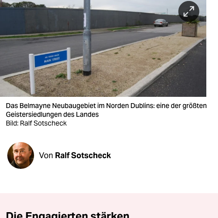
berlin
nord
wahrheit
verlag
verlag
veranstaltungen
Das Belmayne Neubaugebiet im Norden Dublins: eine der größten
Geistersiedlungen des Landes
shop
Bild: Ralf Sotscheck
fragen & hilfe
Von
Ralf Sotscheck
unterstützen
abo
genossenschaft
Die Engagierten stärken