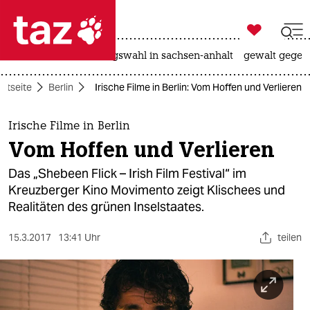

taz zahl ich
hitze
surfen
landtagswahl in sachsen-anhalt
gewalt gegen

taz zahl ich
artseite
Berlin
Irische Filme in Berlin: Vom Hoffen und Verlieren
taz zahl ich
themen
Irische Filme in Berlin
Vom Hoffen und Verlieren
politik
Das „Shebeen Flick – Irish Film Festival“ im
öko
Kreuzberger Kino Movimento zeigt Klischees und
Realitäten des grünen Inselstaates.
gesellschaft
15.3.2017
13:41 Uhr
teilen
kultur
sport