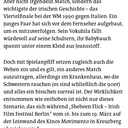
epaper login
Aber nicht irgendein Match, sondern das
wichtigste der irischen Geschichte – das
Viertelfinale bei der WM 1990 gegen Italien. Ein
junges Paar hat sich vor dem Fernseher aufgebaut,
um es mitzuverfolgen. Sein Vokuhila fällt
würdevoll auf seine Schultern, ihr Babybauch
spannt unter einem Kleid aus Jeansstoff.
Doch mit Spielanpfiff setzen zugleich auch die
Wehen ein und es gilt, ein anderes Match
auszutragen, allerdings im Krankenhaus, wo die
Schwestern rauchen (es sind schließlich die 90er)
und alles ein bisschen surreal ist. Der Wirklichkeit
entnommen wie enthoben ist nicht nur dieses
Szenario, das sich während „Shebeen Flick – Irish
Film Festival Berlin“ vom 16. bis zum 19. März auf
der Leinwand des Kinos Movimento in Kreuzberg