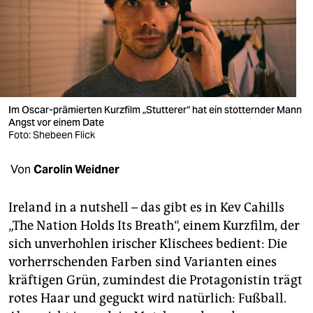
berlin
nord
wahrheit
verlag
Im Oscar-prämierten Kurzfilm „Stutterer“ hat ein stotternder Mann
verlag
Angst vor einem Date
Foto: Shebeen Flick
veranstaltungen
Von
Carolin Weidner
shop
fragen & hilfe
Ireland in a nutshell – das gibt es in Kev Cahills
„The Nation Holds Its Breath“, einem Kurzfilm, der
unterstützen
sich unverhohlen irischer Klischees bedient: Die
abo
vorherrschenden Farben sind Varianten eines
kräftigen Grün, zumindest die Protagonistin trägt
genossenschaft
rotes Haar und geguckt wird natürlich: Fußball.