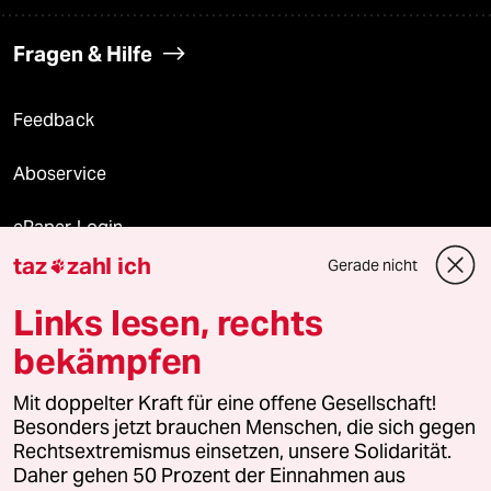
Fragen & Hilfe
Feedback
Aboservice
ePaper Login
taz
zahl ich
Gerade nicht

Downloads für Abonnierende
Links lesen, rechts
bekämpfen
© 2026 taz Verlags und Vertriebs GmbH
Mit doppelter Kraft für eine offene Gesellschaft!
Alle Rechte vorbehalten. Bei rechtlichen Fragen oder für Genehmigungen
wenden Sie sich bitte an
lizenzen@taz.de
Besonders jetzt brauchen Menschen, die sich gegen
Rechtsextremismus einsetzen, unsere Solidarität.
Daher gehen 50 Prozent der Einnahmen aus
Feedback
Redaktionsstatut
Kommune-Richtlinien
KI-