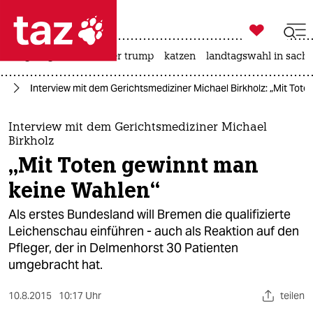

taz zahl ich
bergsteigen
usa unter trump
katzen
landtagswahl in sachs

taz zahl ich
rd
Interview mit dem Gerichtsmediziner Michael Birkholz: „Mit Tot
taz zahl ich
themen
Interview mit dem Gerichtsmediziner Michael
Birkholz
politik
„Mit Toten gewinnt man
keine Wahlen“
öko
Als erstes Bundesland will Bremen die qualifizierte
gesellschaft
Leichenschau einführen - auch als Reaktion auf den
Pfleger, der in Delmenhorst 30 Patienten
kultur
umgebracht hat.
sport
10.8.2015
10:17 Uhr
teilen