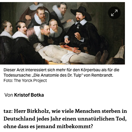
berlin
nord
wahrheit
verlag
verlag
veranstaltungen
Dieser Arzt interessiert sich mehr für den Körperbau als für die
shop
Todesursache: „Die Anatomie des Dr. Tulp“ von Rembrandt.
Foto: The Yorck Project
fragen & hilfe
Von
Kristof Botka
unterstützen
abo
taz: Herr Birkholz, wie viele Menschen sterben in
Deutschland jedes Jahr einen unnatürlichen Tod,
genossenschaft
ohne dass es jemand mitbekommt?