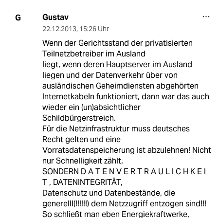
Gustav
G
22.12.2013
,
15:26 Uhr
Wenn der Gerichtsstand der privatisierten
Teilnetzbetreiber im Ausland
liegt, wenn deren Hauptserver im Ausland
liegen und der Datenverkehr über von
ausländischen Geheimdiensten abgehörten
Internetkabeln funktioniert, dann war das auch
wieder ein (un)absichtlicher
Schildbürgerstreich.
Für die Netzinfrastruktur muss deutsches
Recht gelten und eine
Vorratsdatenspeicherung ist abzulehnen! Nicht
nur Schnelligkeit zählt,
SONDERN D A T E N V E R T R A U L I C H K E I
T , DATENINTEGRITÄT,
Datenschutz und Datenbestände, die
generelll(!!!!!!) dem Netzzugriff entzogen sind!!!
So schließt man eben Energiekraftwerke,