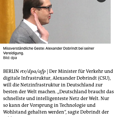
berlin
nord
wahrheit
verlag
verlag
Missverständliche Geste: Alexander Dobrindt bei seiner
Vereidigung.
veranstaltungen
Bild: dpa
shop
BERLIN
rtr/dpa/afp
| Der Minister für Verkehr und
fragen & hilfe
digitale Infrastruktur, Alexander Dobrindt (CSU),
will die Netzinfrastruktur in Deutschland zur
unterstützen
besten der Welt machen. „Deutschland braucht das
abo
schnellste und intelligenteste Netz der Welt. Nur
so kann der Vorsprung in Technologie und
genossenschaft
Wohlstand gehalten werden“, sagte Dobrindt der