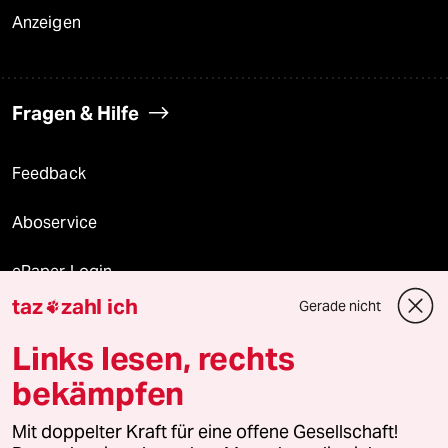
Anzeigen
Fragen & Hilfe
Feedback
Aboservice
ePaper Login
taz
zahl ich
Gerade nicht

Downloads für Abonnierende
Links lesen, rechts
bekämpfen
© 2026 taz Verlags und Vertriebs GmbH
Mit doppelter Kraft für eine offene Gesellschaft!
Alle Rechte vorbehalten. Bei rechtlichen Fragen oder für Genehmigungen
wenden Sie sich bitte an
lizenzen@taz.de