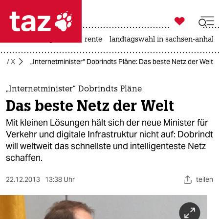

taz zahl ich
hitze
niedrigwasser
rente
landtagswahl in sachsen-anhalt

taz zahl ich
er / X
„Internetminister“ Dobrindts Pläne: Das beste Netz der Welt
taz zahl ich
themen
„Internetminister“ Dobrindts Pläne
Das beste Netz der Welt
politik
Mit kleinen Lösungen hält sich der neue Minister für
öko
Verkehr und digitale Infrastruktur nicht auf: Dobrindt
will weltweit das schnellste und intelligenteste Netz
gesellschaft
schaffen.
kultur
22.12.2013
13:38 Uhr
teilen
sport