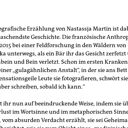
ografische Erzählung von Nastassja Martin ist dab
aschendste Geschichte. Die französische Anthrop
2015 bei einer Feldforschung in den Wäldern von
a unterwegs, als ein Bär ihr das Gesicht zerfetzt
chbein und Bein verletzt. Schon im ersten Kranke
iner „gulagähnlichen Anstalt“, in der sie ans Bett
nsationsgeile Leute sie fotografieren, schwört sie 
ber schreiben, sobald ich kann.“
gt ihr nun auf beeindruckende Weise, indem sie ü
rlust im Wortsinne und im metaphorischen Sinn
 vom absurden Verdacht erzählt, sie sei Geheima