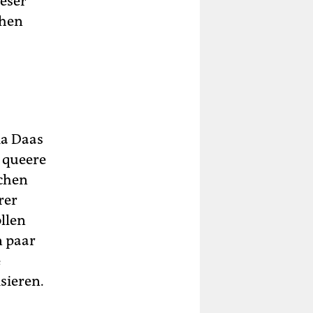
eser
chen
ma Daas
 queere
üchen
rer
llen
n paar
e
sieren.