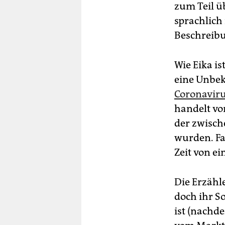
zum Teil ü
sprachlich 
Beschreibu
Wie Eika is
eine Unbek
Coronaviru
handelt vo
der zwisch
wurden. Fa
Zeit von e
Die Erzähl
doch ihr So
ist (nachd