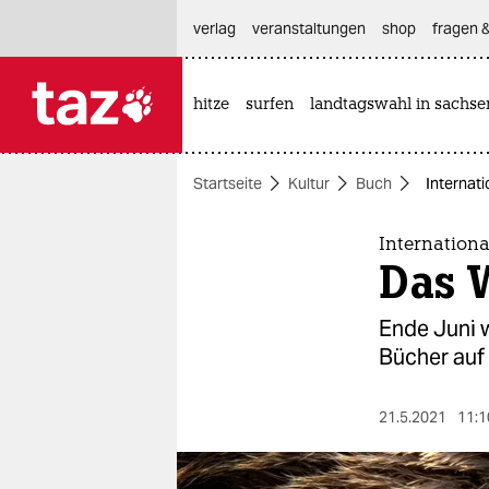
hautnavigation anspringen
hauptinhalt anspringen
footer anspringen
verlag
veranstaltungen
shop
fragen &
hitze
surfen
landtagswahl in sachse

taz zahl ich
taz zahl ich
Startseite
Kultur
Buch
Internati
themen
politik
Internationa
Das 
öko
Ende Juni w
gesellschaft
Bücher auf 
kultur
21.5.2021
11:1
sport