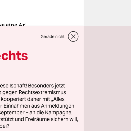
e eine Art
s uns alle
Gerade nicht
es
 Berliner
echts
Potenzial
 so
esellschaft! Besonders jetzt
rt gegen Rechtsextremismus
ny Offill,
z kooperiert daher mit „Alles
 China
ller Einnahmen aus Anmeldungen
er
. September – an die Kampagne,
esbisches
rstützt und Freiräume sichern will,
bei?
 die