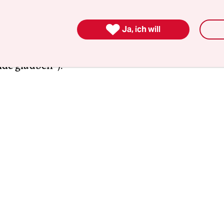
e für eine junge Frau im iranischen Mullahregim
„Im düstern Wald werden unsere Leiber hängen“)

Ja, ich will
 die Geschichte einer Naturwissenschaftlerin, die
ff fast gestorben wäre und entstellt wird (Nastas
lde glauben“).