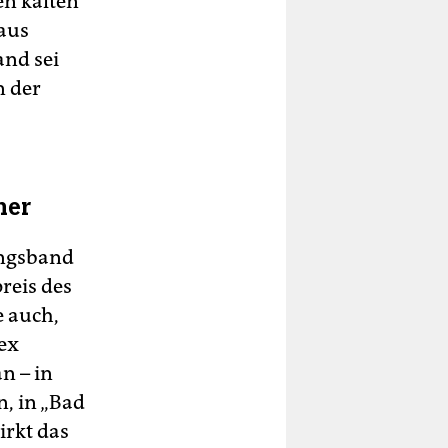
en kalten
haus
and sei
n der
her
lungsband
reis des
e auch,
ex
n – in
n, in „Bad
rkt das