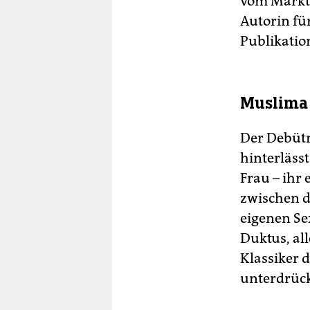
vom Markt 
Autorin fü
Publikatio
Muslima
Der Debütr
hinterläss
Frau – ihr 
zwischen d
eigenen Se
Duktus, al
Klassiker d
unterdrück