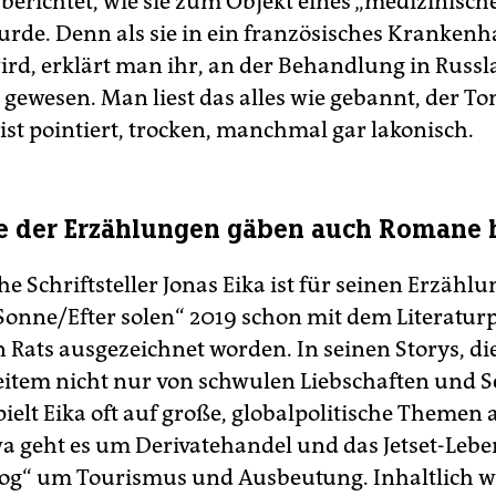
berichtet, wie sie zum Objekt eines „medizinisch
urde. Denn als sie in ein französisches Kranken
ird, erklärt man ihr, an der Behandlung in Russl
h gewesen. Man liest das alles wie gebannt, der To
ist pointiert, trocken, manchmal gar lakonisch.
fe der Erzählungen gäben auch Romane 
e Schriftsteller Jonas Eika ist für seinen Erzäh
Sonne/Efter solen“ 2019 schon mit dem Literaturp
 Rats ausgezeichnet worden. In seinen Storys, di
eitem nicht nur von schwulen Liebschaften und S
ielt Eika oft auf große, globalpolitische Themen a
wa geht es um Derivatehandel und das Jetset-Lebe
g“ um Tourismus und Ausbeutung. Inhaltlich wi