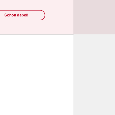
e (Ava
 und nicht
Schon dabei!
 bei einem
sja Martin,