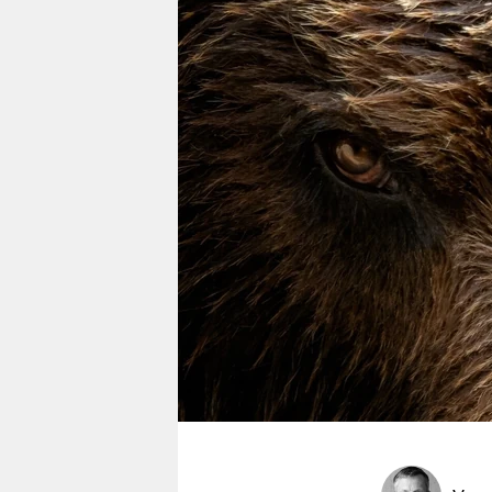
berlin
nord
wahrheit
verlag
verlag
veranstaltungen
shop
fragen & hilfe
unterstützen
abo
genossenschaft