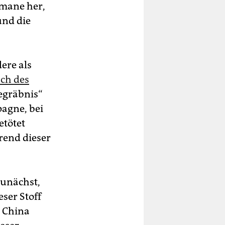
omane her,
und die
ere als
ch des
Begräbnis“
agne, bei
etötet
rend dieser
zunächst,
eser Stoff
n China