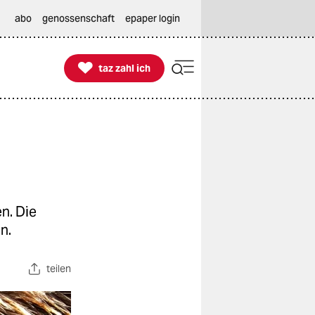
abo
genossenschaft
epaper login

taz zahl ich
taz zahl ich
en. Die
n.
teilen