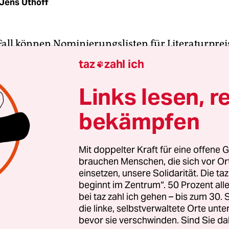
Jens Uthoff
Fall können Nominierungslisten für Literaturpreis
sein für das, was sich auf der Welt verschiebt, wa
taz
zahl ich

, bewegt, bekümmert. Die diesjährige Shortlist d
alen Literaturpreises, der seit 2009 jährlich vom
Links lesen, r
ulturen der Welt (HKW) vergeben wird, hätte das 
bekämpfen
 man sich die in den Büchern behandelten Stoffe
Mit doppelter Kraft für eine offene G
brauchen Menschen, die sich vor O
 den Klimakiller Mensch und um Preppertum (Jen
einsetzen, unsere Solidarität. Die ta
 die Verheerungen der Bodenreform unter Mao in
beginnt im Zentrum“. 50 Prozent a
, „Weiches Begräbnis“), schwules Begehren in ein
bei taz zahl ich gehen – bis zum 30
lisierten Welt (
Jonas Eika, „Nach der Sonne“
), l
die linke, selbstverwaltete Orte unte
bevor sie verschwinden. Sind Sie da
ls Muslimin (Fatima Daas, „Die jüngste Tochter“),