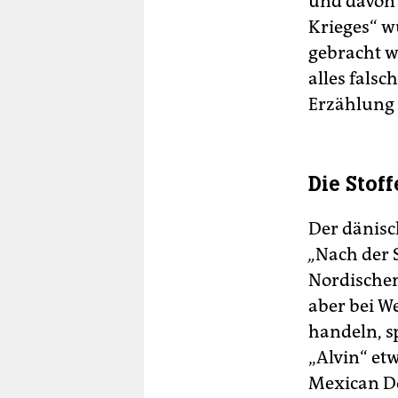
und davon 
Krieges“ w
gebracht w
alles falsc
Erzählung 
Die Stof
Der dänisch
„
Nach der 
Nordischen
aber bei W
handeln, sp
„Alvin“ et
Mexican Do