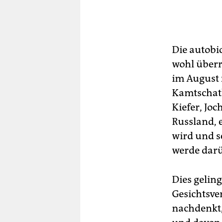
Die autobi
wohl überr
im August 
Kamtschatk
Kiefer, Jo
Russland, e
wird und se
werde darü
Dies gelin
Gesichtsve
nachdenkt,