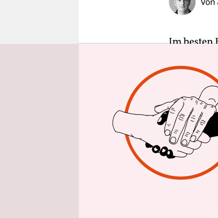
Von
epaper login
Im besten 
Seismograf 
beschäftigt
Internation
Haus der K
dazu, wenn
anschaut.
Es geht um
„Wetter“),
(Fang Fang
durchkapita
Begehren a