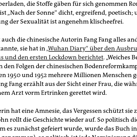
berladen, die Stoffe gäben für sich genommen R
ist
„
Nach der Sonne“ dicht, ergreifend, poetisch; 
ng der Sexualität ist angenehm klischeefrei.
t auch die chinesische Autorin Fang Fang alles and
annte, sie hat in
„Wuhan Diary“ über den Ausbru
s und den ersten Lockdown berichtet
. „Weiches 
n den Folgen der chinesischen Bodenreformkamp
en 1950 und 1952 mehrere Millionen Menschen g
ng Fang erzählt aus der Sicht einer Frau, die wäh
inem Arzt vorm Ertrinken gerettet wird.
erin hat eine Amnesie, das Vergessen schützt sie 
hn rollt die Geschichte wieder auf. So politisch di
em es zunächst gefeiert wurde, wurde das Buch i