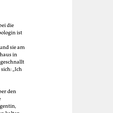
ei die
ologin ist
 und sie am
nhaus in
 geschnallt
sich: „Ich
ber den
e
gentin,