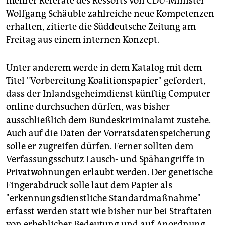
mehrer Referate des Ressorts von CDU-Minister
epaper login
Wolfgang Schäuble zahlreiche neue Kompetenzen
erhalten, zitierte die Süddeutsche Zeitung am
Freitag aus einem internen Konzept.
Unter anderem werde in dem Katalog mit dem
Titel "Vorbereitung Koalitionspapier" gefordert,
dass der Inlandsgeheimdienst künftig Computer
online durchsuchen dürfen, was bisher
ausschließlich dem Bundeskriminalamt zustehe.
Auch auf die Daten der Vorratsdatenspeicherung
solle er zugreifen dürfen. Ferner sollten dem
Verfassungsschutz Lausch- und Spähangriffe in
Privatwohnungen erlaubt werden. Der genetische
Fingerabdruck solle laut dem Papier als
"erkennungsdienstliche Standardmaßnahme"
erfasst werden statt wie bisher nur bei Straftaten
von erheblicher Bedeutung und auf Anordnung