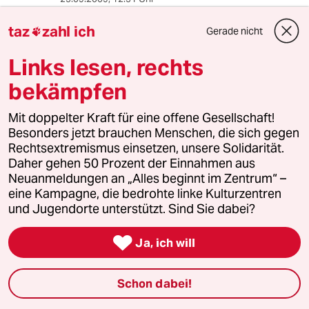
Ihr Arier seid echt lustig.
taz
zahl ich
Gerade nicht

Jahrelang schreit Ihr rum wie Cassandra, und
wenn dann eintritt, was Ihr die ganze Zeit
Links lesen, rechts
geschrien habt, dann seid Ihr plötzlich
überrascht.
bekämpfen
Mit doppelter Kraft für eine offene Gesellschaft!
Besonders jetzt brauchen Menschen, die sich gegen
Stefan
S
Rechtsextremismus einsetzen, unsere Solidarität.
25.09.2009
,
12:42 Uhr
Daher gehen 50 Prozent der Einnahmen aus
Irgendwie finde ich es bemerkenswert, wie sich
Neuanmeldungen an „Alles beginnt im Zentrum“ –
Politiker immer wieder selbst bloß und ihre
eine Kampagne, die bedrohte linke Kulturzentren
Machtbesessenheit offen zur Schau stellen.
und Jugendorte unterstützt. Sind Sie dabei?
Wie kann man nur die Taten der DDR-Diktatur
verurteilen, wenn man auf dem besten Wege

Ja, ich will
ist, diegleichen Mittel zur Unterdrückung seiner
eigenen Bevölkerung einzusetzen? Da könnt
sich auch Ackermann über zu hohe Manager-
Schon dabei!
Gehälter aufregen... Erbärmlich ist das!