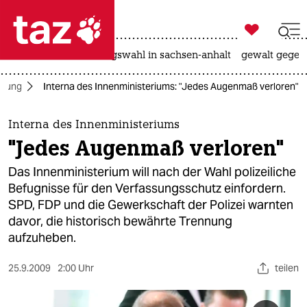

taz zahl ich
hitze
surfen
landtagswahl in sachsen-anhalt
gewalt gegen

taz zahl ich
hung
Interna des Innenministeriums: "Jedes Augenmaß verloren"
taz zahl ich
themen
Interna des Innenministeriums
"Jedes Augenmaß verloren"
politik
Das Innenministerium will nach der Wahl polizeiliche
öko
Befugnisse für den Verfassungsschutz einfordern.
SPD, FDP und die Gewerkschaft der Polizei warnten
gesellschaft
davor, die historisch bewährte Trennung
aufzuheben.
kultur
25.9.2009
2:00 Uhr
teilen
sport