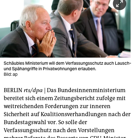
berlin
nord
wahrheit
verlag
verlag
Schäubles Ministerium will dem Verfassungsschutz auch Lausch-
veranstaltungen
und Spähangriffe in Privatwohnungen erlauben.
Bild: ap
shop
BERLIN
rts/dpa
| Das Bundesinnenministerium
fragen & hilfe
bereitet sich einem Zeitungsbericht zufolge mit
unterstützen
weitreichenden Forderungen zur inneren
Sicherheit auf Koalitionsverhandlungen nach der
abo
Bundestagswahl vor. So solle der
genossenschaft
Verfassungsschutz nach den Vorstellungen