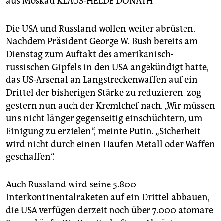
berlin
aus Moskau
KLAUS-HELDE DONATH
nord
Die USA und Russland wollen weiter abrüsten.
Nachdem Präsident George W. Bush bereits am
wahrheit
Dienstag zum Auftakt des amerikanisch-
verlag
russischen Gipfels in den USA angekündigt hatte,
das US-Arsenal an Langstreckenwaffen auf ein
verlag
Drittel der bisherigen Stärke zu reduzieren, zog
gestern nun auch der Kremlchef nach. „Wir müssen
veranstaltungen
uns nicht länger gegenseitig einschüchtern, um
shop
Einigung zu erzielen“, meinte Putin. „Sicherheit
wird nicht durch einen Haufen Metall oder Waffen
fragen & hilfe
geschaffen“.
unterstützen
Auch Russland wird seine 5.800
abo
Interkontinentalraketen auf ein Drittel abbauen,
genossenschaft
die USA verfügen derzeit noch über 7.000 atomare