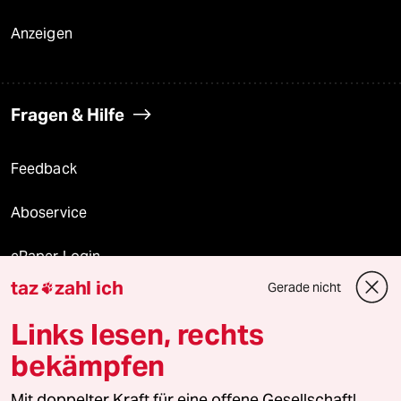
Anzeigen
Fragen & Hilfe
Feedback
Aboservice
ePaper Login
taz
zahl ich
Gerade nicht

Downloads für Abonnierende
Links lesen, rechts
bekämpfen
© 2026 taz Verlags und Vertriebs GmbH
Mit doppelter Kraft für eine offene Gesellschaft!
Alle Rechte vorbehalten. Bei rechtlichen Fragen oder für Genehmigungen