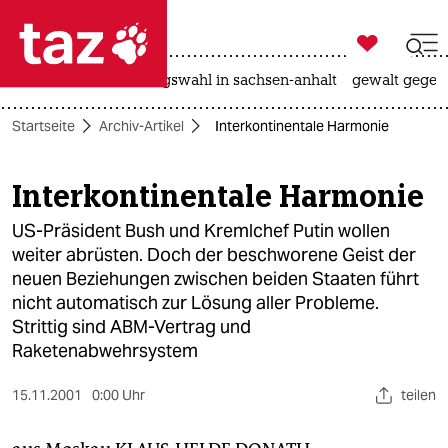

taz zahl ich
hitze
surfen
landtagswahl in sachsen-anhalt
gewalt gegen

taz zahl ich
Startseite
Archiv-Artikel
Interkontinentale Harmonie
taz zahl ich
themen
Interkontinentale Harmonie
politik
US-Präsident Bush und Kremlchef Putin wollen
weiter abrüsten. Doch der beschworene Geist der
öko
neuen Beziehungen zwischen beiden Staaten führt
nicht automatisch zur Lösung aller Probleme.
gesellschaft
Strittig sind ABM-Vertrag und
Raketenabwehrsystem
kultur
15.11.2001
0:00 Uhr
teilen
sport