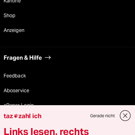
Kantine
Shop
Anzeigen
Fragen & Hilfe
Feedback
Aboservice
ePaper Login
taz
zahl ich
Gerade nicht

Downloads für Abonnierende
Links lesen, rechts