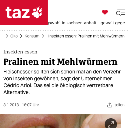

taz zahl ich
hitze
surfen
landtagswahl in sachsen-anhalt
gewalt gegen

taz zahl ich
te
Öko
Konsum
Insekten essen: Pralinen mit Mehlwürmern
taz zahl ich
themen
Insekten essen
Pralinen mit Mehlwürmern
politik
Fleischesser sollten sich schon mal an den Verzehr
öko
von Insekten gewöhnen, sagt der Unternehmer
Cédric Ariol. Das sei die ökologisch vertretbare
gesellschaft
Alternative.
kultur
8.1.2013
16:07 Uhr
teilen
sport