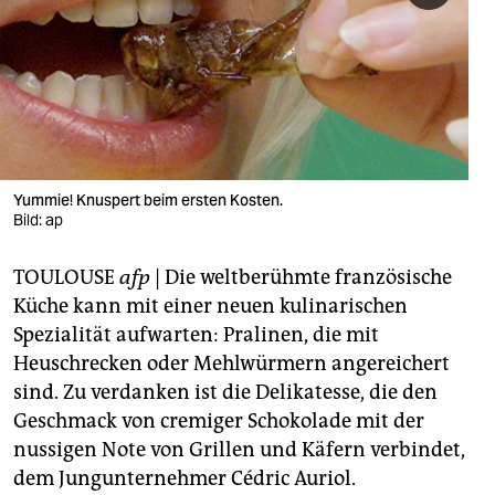
berlin
nord
wahrheit
verlag
verlag
Yummie! Knuspert beim ersten Kosten.
Bild: ap
veranstaltungen
TOULOUSE
afp
| Die weltberühmte französische
shop
Küche kann mit einer neuen kulinarischen
fragen & hilfe
Spezialität aufwarten: Pralinen, die mit
Heuschrecken oder Mehlwürmern angereichert
unterstützen
sind. Zu verdanken ist die Delikatesse, die den
abo
Geschmack von cremiger Schokolade mit der
nussigen Note von Grillen und Käfern verbindet,
genossenschaft
dem Jungunternehmer Cédric Auriol.