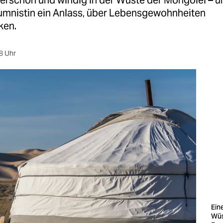
erschön und windig in der Wüste der Mongolei – un
umnistin ein Anlass, über Lebensgewohnheiten
ken.
8 Uhr
Ein
Wüs