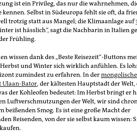
zung ist ein Privileg, das nur die wahrnehmen, di
kennen. Selbst in Südeuropa fehlt sie oft, da fri
ell trotzig statt aus Mangel; die Klimaanlage auf 
inter ist hässlich“, sagt die Nachbarin in Italien ge
der Frühling.
n­nen wissen dank des „Beste Reisezeit“-Buttons me
Herbst und Winter sich wirklich anfühlen. Es lohn
izont zumindest zu erfahren. In der
mongolisch
 Ulaan-Bator
, der kältesten Hauptstadt der Welt,
was der Kohleofen bedeutet: Im Herbst bringt er h
en Luftverschmutzungen der Welt, wir sind chro
om beißenden Smog. Es ist eine große Macht der
en Reisenden, von der sie selbst kaum wissen: 
 kaufen.