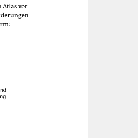
 Atlas vor
orderungen
orm:
und
ung
u