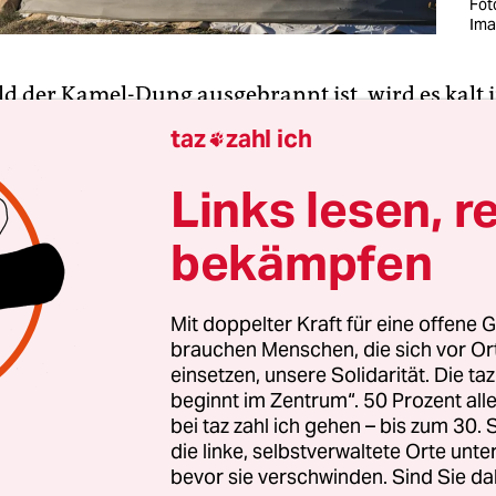
Fot
Ima
ld der Kamel-Dung ausgebrannt ist, wird es kalt i
 Ofen in der Mitte des mongolischen Zeltes dient 
taz
zahl ich

schlafhilfe denn als Nachtwärmer. Es ist Septem
e
, wir sind auf einem organisierten Treck im Jurt
Links lesen, r
adebeispiel für den boomenden sogenannten aut
bekämpfen
.
usche, Kamelzug und eben mit echtem Frieren.
Mit doppelter Kraft für eine offene G
brauchen Menschen, die sich vor O
 immer
. Sie ist furchteinflößend und ruhespenden
einsetzen, unsere Solidarität. Die ta
os und friedlich; eine dieser Regionen, die in de
beginnt im Zentrum“. 50 Prozent a
druckender sind als auf Fotos – im Gegensatz zum
bei taz zahl ich gehen – bis zum 30
nd, der auf Fotos immer besser aussieht als in d
die linke, selbstverwaltete Orte unte
bevor sie verschwinden. Sind Sie da