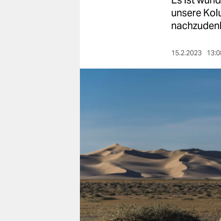
Es ist wund
berlin
unsere Kol
nord
nachzuden
wahrheit
15.2.2023
13:0
verlag
verlag
veranstaltungen
shop
fragen & hilfe
unterstützen
abo
genossenschaft