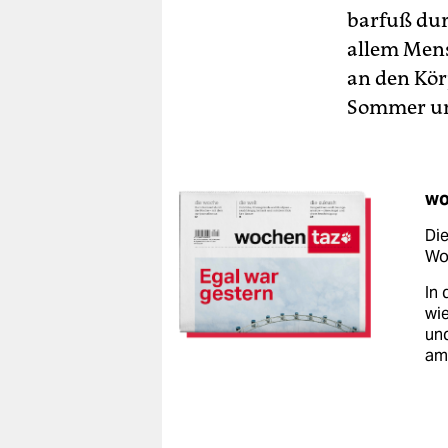
barfuß dur
allem Mens
an den Kör
Sommer um 
wo
Die
Woc
In 
wie
un
am