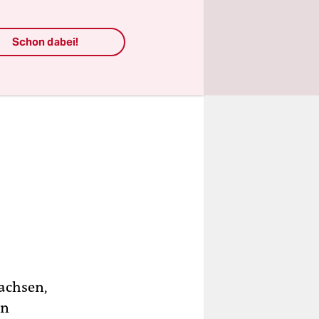
Schon dabei!
wachsen,
in