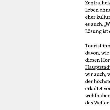
Zentralhei
Leben ohne 
eher kultur
es auch. „W
Lösung ist 
Tou­ris­t:i
davon, wie 
diesen Hor
Hauptstadt
wir auch, 
der höchst
erkältet v
wohlhabend
das Wetter