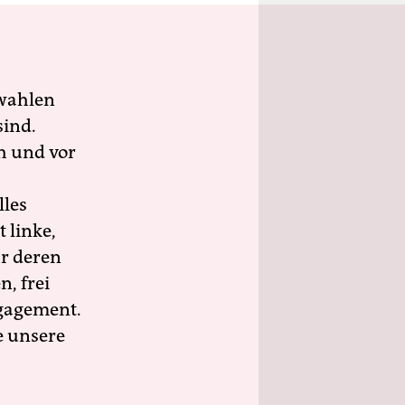
wahlen
sind.
h und vor
lles
 linke,
ür deren
n, frei
ngagement.
e unsere