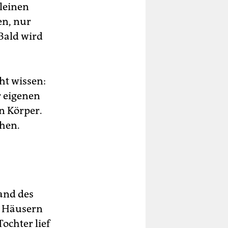
kleinen
en, nur
Bald wird
.
ht wissen:
r eigenen
n Körper.
hen.
Rand des
n Häusern
ochter lief