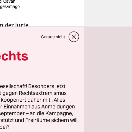
o: Cavan
ges/imago
n der Jurte.
eher als
Gerade nicht
ber
in der
endorf,
echts
hentischen
Ich mochte
esellschaft! Besonders jetzt
rt gegen Rechtsextremismus
d zugleich,
z kooperiert daher mit „Alles
r Realität
ller Einnahmen aus Anmeldungen
. September – an die Kampagne,
er öden
rstützt und Freiräume sichern will,
bei?