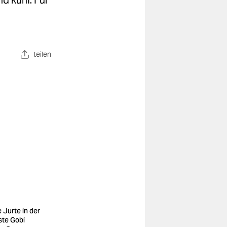
d kühl. Für
teilen
e Jurte in der
te Gobi