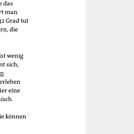
e das
ert man
32 Grad tut
rn, die
ist wenig
t sich,
en
 erleben
ier eine
nisch
Sie können