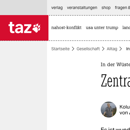
hautnavigation anspringen
hauptinhalt anspringen
footer anspringen
verlag
veranstaltungen
shop
fragen &
nahost-konflikt
usa unter trump
lan

taz zahl ich
taz zahl ich
Startseite
Gesellschaft
Alltag
In
themen
politik
In der Wüst
Zentra
öko
gesellschaft
kultur
Kol
von
sport