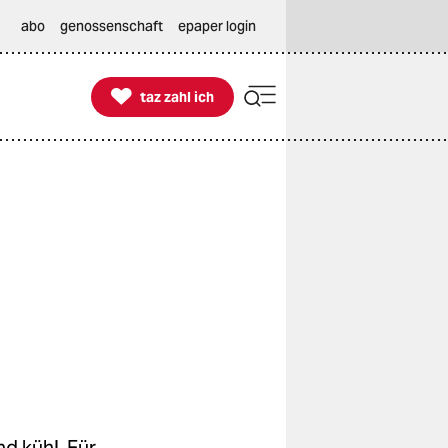
abo
genossenschaft
epaper login

taz zahl ich
taz zahl ich