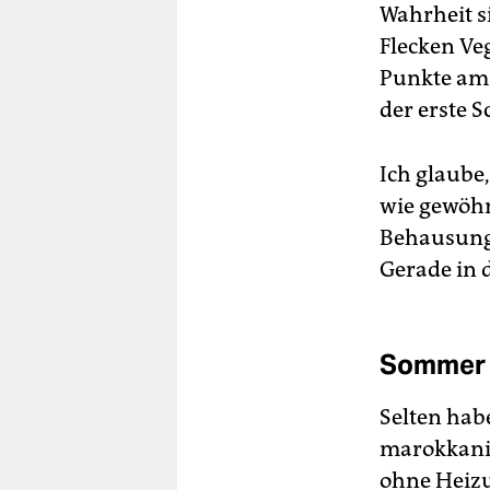
Wahrheit s
Flecken Ve
Punkte am 
der erste S
Ich glaube,
wie gewöhn
Behausung 
Gerade in 
Sommer u
Selten habe
marokkanis
ohne Heizu