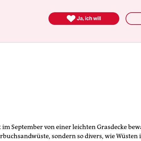

Ja, ich will
st im September von einer leichten Grasdecke be
erbuchsandwüste, sondern so divers, wie Wüsten 