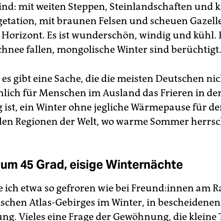
ind: mit weiten Steppen, Steinlandschaften und 
getation, mit braunen Felsen und scheuen Gazell
Horizont. Es ist wunderschön, windig und kühl. 
chnee fallen, mongolische Winter sind berüchtigt
 es gibt eine Sache, die die meisten Deutschen nic
lich für Menschen im Ausland das Frieren in de
ist, ein Winter ohne jegliche Wärmepause für de
den Regionen der Welt, wo warme Sommer herrsc
m 45 Grad, eisige Winternächte
 ich etwa so gefroren wie bei Freun­d:in­nen am 
chen Atlas-Gebirges im Winter, in bescheidene
ng. Vieles eine Frage der Gewöhnung, die kleine T