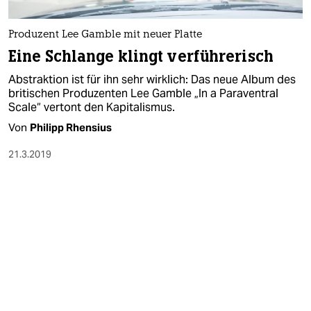
berlin
nord
Produzent Lee Gamble mit neuer Platte
Eine Schlange klingt verführerisch
wahrheit
Abstraktion ist für ihn sehr wirklich: Das neue Album des
verlag
britischen Produzenten Lee Gamble „In a Paraventral
Scale“ vertont den Kapitalismus.
verlag
Von
Philipp Rhensius
veranstaltungen
21.3.2019
shop
fragen & hilfe
unterstützen
abo
genossenschaft