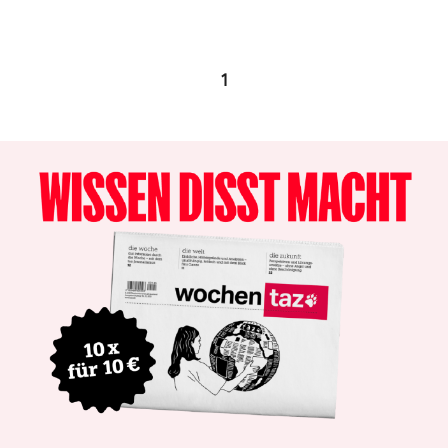
epaper login
1