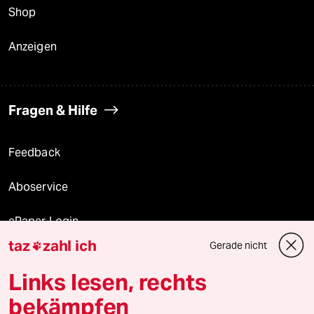
Shop
Anzeigen
Fragen & Hilfe
Feedback
Aboservice
ePaper Login
taz
zahl ich
Gerade nicht

Downloads für Abonnierende
Links lesen, rechts
bekämpfen