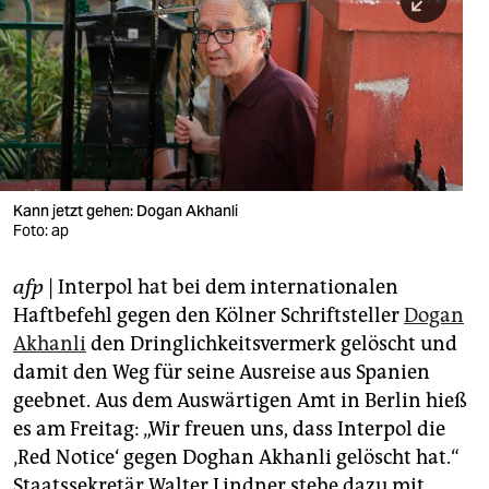
berlin
nord
wahrheit
verlag
verlag
Kann jetzt gehen: Dogan Akhanli
Foto: ap
veranstaltungen
shop
afp
| Interpol hat bei dem internationalen
Haftbefehl gegen den Kölner Schriftsteller
Dogan
fragen & hilfe
Akhanli
den Dringlichkeitsvermerk gelöscht und
unterstützen
damit den Weg für seine Ausreise aus Spanien
geebnet. Aus dem Auswärtigen Amt in Berlin hieß
abo
es am Freitag: „Wir freuen uns, dass Interpol die
genossenschaft
‚Red Notice‘ gegen Doghan Akhanli gelöscht hat.“
Staatssekretär Walter Lindner stehe dazu mit