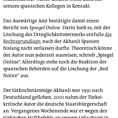
epaper login
seinem spanischen Kollegen in Kontakt.
Das Auswärtige Amt bestätigte damit einen
Bericht von
Spiegel Online
. Darin hieß es, mit der
Löschung des Dringlichkeitsvermerks entfalle
die
Rechtsgrundlage
, nach der Akhanli Spanien
bislang nicht verlassen durfte. Theoretisch könne
der Autor nun jederzeit ausreisen, schrieb „Spiegel
Online“. Allerdings stehe noch die Reaktion der
spanischen Behörden auf die Löschung der „Red
Notice“ aus.
Der türkischstämmige Akhanli war 1991 nach
Deutschland geflohen, 2001 nahm der Türkei-
kritische Autor die deutsche Staatsbürgerschaft
an. Vergangenes Wochenende war er wegen des
türkischen Haftbefehls an seinem Urlaubsort in