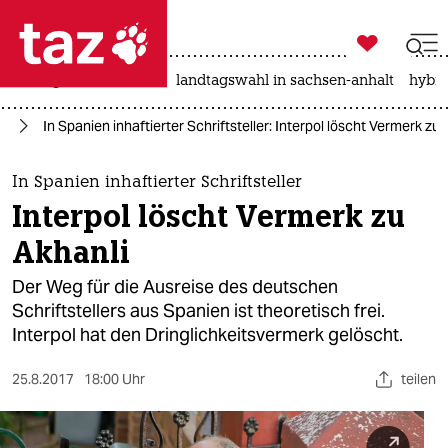

taz zahl ich
niedrigwasser
rente
landtagswahl in sachsen-anhalt
hybri

taz zahl ich
pa
In Spanien inhaftierter Schriftsteller: Interpol löscht Vermerk zu 
taz zahl ich
themen
In Spanien inhaftierter Schriftsteller
Interpol löscht Vermerk zu
politik
Akhanli
öko
Der Weg für die Ausreise des deutschen
Schriftstellers aus Spanien ist theoretisch frei.
gesellschaft
Interpol hat den Dringlichkeitsvermerk gelöscht.
kultur
25.8.2017
18:00 Uhr
teilen
sport