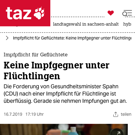

taz zahl ich
niedrigwasser
rente
landtagswahl in sachsen-anhalt
hybri

taz zahl ich
hn
Impfpflicht für Geflüchtete: Keine Impfgegner unter Flüchtlinge
taz zahl ich
themen
Impfpflicht für Geflüchtete
Keine Impfgegner unter
politik
Flüchtlingen
öko
Die Forderung von Gesundheitsminister Spahn
(CDU) nach einer Impfpflicht für Flüchtlinge ist
gesellschaft
überflüssig. Gerade sie nehmen Impfungen gut an.
kultur
16.7.2019
17:19 Uhr
teilen
sport