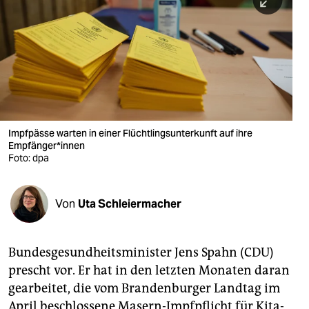
berlin
nord
wahrheit
verlag
verlag
Impfpässe warten in einer Flüchtlingsunterkunft auf ihre
Empfänger*innen
veranstaltungen
Foto: dpa
shop
fragen & hilfe
Von
Uta Schleiermacher
unterstützen
Bundesgesundheitsminister Jens Spahn (CDU)
abo
prescht vor. Er hat in den letzten Monaten daran
genossenschaft
gearbeitet, die vom Brandenburger Landtag im
April beschlossene Masern-Impfpflicht für Kita-