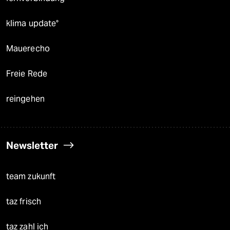
klima update°
Mauerecho
Freie Rede
reingehen
Newsletter
team zukunft
taz frisch
taz zahl ich