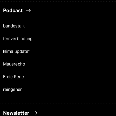
Podcast
bundestalk
fernverbindung
klima update°
Mauerecho
Freie Rede
reingehen
Newsletter