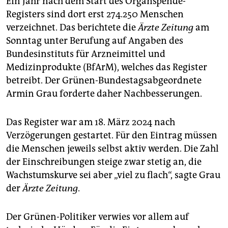
berlin
Ein Jahr nach dem Start des Organspende-
Registers sind dort erst 274.250 Menschen
nord
verzeichnet. Das berichtete die
Ärzte Zeitung
am
Sonntag unter Berufung auf Angaben des
wahrheit
Bundesinstituts für Arzneimittel und
Medizinprodukte (BfArM), welches das Register
verlag
betreibt. Der Grünen-Bundestagsabgeordnete
verlag
Armin Grau forderte daher Nachbesserungen.
veranstaltungen
Das Register war am 18. März 2024 nach
shop
Verzögerungen gestartet. Für den Eintrag müssen
die Menschen jeweils selbst aktiv werden. Die Zahl
fragen & hilfe
der Einschreibungen steige zwar stetig an, die
unterstützen
Wachstumskurve sei aber „viel zu flach“, sagte Grau
der
Ärzte Zeitung
.
abo
genossenschaft
Der Grünen-Politiker verwies vor allem auf