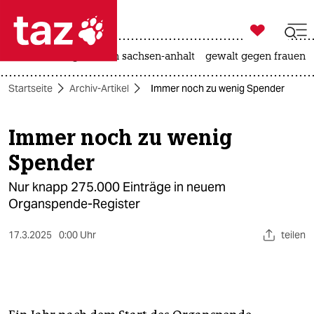

taz zahl ich
hitze
landtagswahl in sachsen-anhalt
gewalt gegen frauen

taz zahl ich
Startseite
Archiv-Artikel
Immer noch zu wenig Spender
taz zahl ich
themen
Immer noch zu wenig
Spender
politik
Nur knapp 275.000 Einträge in neuem
öko
Organspende-Register
gesellschaft
17.3.2025
0:00 Uhr
teilen
kultur
sport