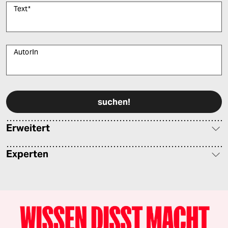
Text
*
AutorIn
Bitte füllen Sie alle Pflichtfelder (*) aus, um fortfahren zu können.
Erweitert
Experten