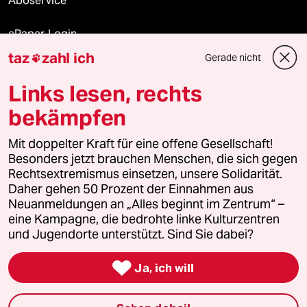
Aboservice
ePaper Login
taz
zahl ich
Gerade nicht

Downloads für Abonnierende
Links lesen, rechts
bekämpfen
© 2026 taz Verlags und Vertriebs GmbH
Mit doppelter Kraft für eine offene Gesellschaft!
Alle Rechte vorbehalten. Bei rechtlichen Fragen oder für Genehmigungen
wenden Sie sich bitte an
lizenzen@taz.de
Besonders jetzt brauchen Menschen, die sich gegen
Rechtsextremismus einsetzen, unsere Solidarität.
Daher gehen 50 Prozent der Einnahmen aus
Feedback
Redaktionsstatut
Kommune-Richtlinien
KI-
Neuanmeldungen an „Alles beginnt im Zentrum“ –
eine Kampagne, die bedrohte linke Kulturzentren
Leitlinie
Informant
Datenschutz
Impressum
AGB
und Jugendorte unterstützt. Sind Sie dabei?
Seitenwende
Einwilligungen widerrufen (Ads)

Ja, ich will