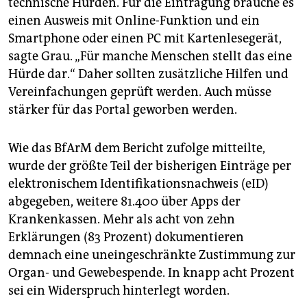
technische Hürden. Für die Eintragung brauche es
epaper login
einen Ausweis mit Online-Funktion und ein
Smartphone oder einen PC mit Kartenlesegerät,
sagte Grau. „Für manche Menschen stellt das eine
Hürde dar.“ Daher sollten zusätzliche Hilfen und
Vereinfachungen geprüft werden. Auch müsse
stärker für das Portal geworben werden.
Wie das BfArM dem Bericht zufolge mitteilte,
wurde der größte Teil der bisherigen Einträge per
elektronischem Identifikationsnachweis (eID)
abgegeben, weitere 81.400 über Apps der
Krankenkassen. Mehr als acht von zehn
Erklärungen (83 Prozent) dokumentieren
demnach eine uneingeschränkte Zustimmung zur
Organ- und Gewebespende. In knapp acht Prozent
sei ein Widerspruch hinterlegt worden.