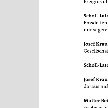
Ereignis 
Scholl-Lat
Emsdetten e
nur sagen: 
Josef Krau
Gesellscha
Scholl-Lat
Josef Krau
daraus nic
Mutter Be
so etwas i