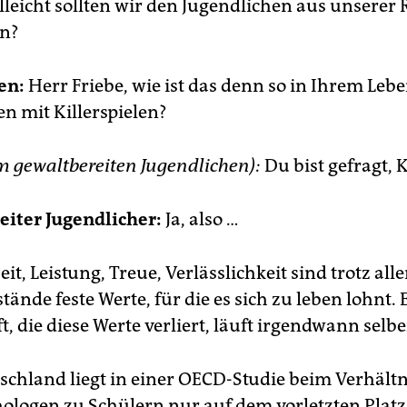
lleicht sollten wir den Jugendlichen aus unserer
en?
en:
Herr Friebe, wie ist das denn so in Ihrem Leb
n mit Killerspielen?
m gewaltbereiten Jugendlichen):
Du bist gefragt,
iter Jugendlicher:
Ja, also …
it, Leistung, Treue, Verlässlichkeit sind trotz al
ände feste Werte, für die es sich zu leben lohnt. 
t, die diese Werte verliert, läuft irgendwann selb
chland liegt in einer OECD-Studie beim Verhältn
ologen zu Schülern nur auf dem vorletzten Platz.