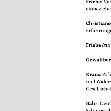
Friebe:
Vie
einbezieh
Christians
Erfahrunge
Friebe
(zu
Gewaltbere
Kraus:
Arbe
und Widerst
Gesellschaf
Bahr:
Deuts
Schulpsych