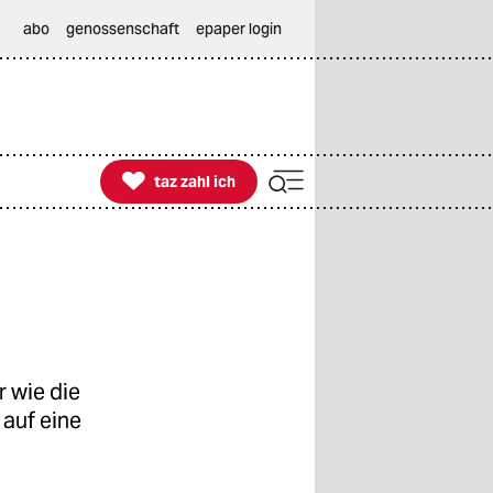
abo
genossenschaft
epaper login

taz zahl ich
taz zahl ich
 wie die
auf eine