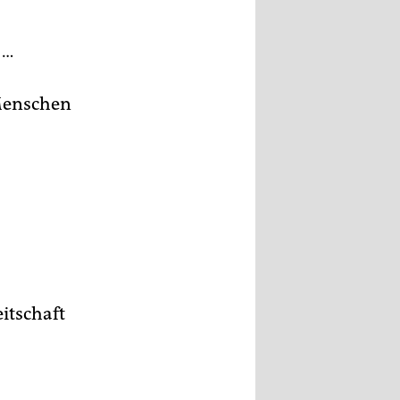
 …
 Menschen
itschaft