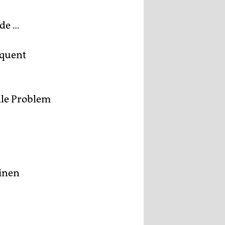
de …
equent
lle Problem
einen