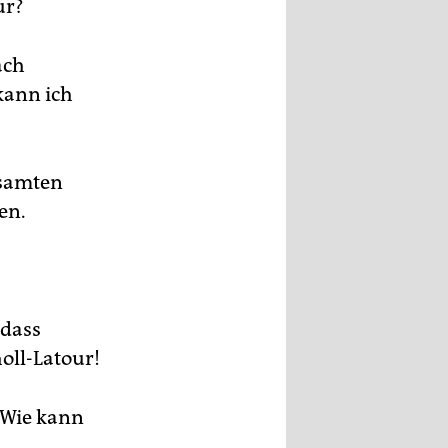
ur?
ach
kann ich
esamten
en.
 dass
oll-Latour!
! Wie kann