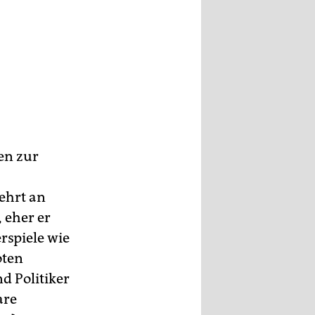
ßen zur
ehrt an
 eher er
erspiele wie
oten
 Politiker
are