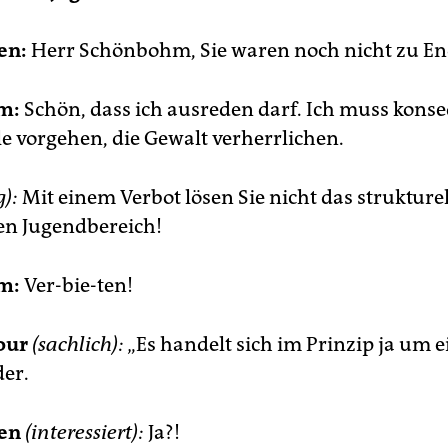
en:
Herr Schönbohm, Sie waren noch nicht zu En
m:
Schön, dass ich ausreden darf. Ich muss kons
le vorgehen, die Gewalt verherrlichen.
g):
Mit einem Verbot lösen Sie nicht das strukture
en Jugendbereich!
m:
Ver-bie-ten!
our
(sachlich):
„Es handelt sich im Prinzip ja um 
er.
sen
(interessiert):
Ja?!