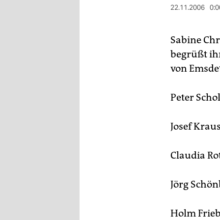
berlin
22.11.2006
0:0
nord
Sabine Chr
wahrheit
begrüßt ih
verlag
von Emsdett
verlag
Peter Scho
veranstaltungen
shop
Josef Krau
fragen & hilfe
Claudia Ro
unterstützen
Jörg Schö
abo
genossenschaft
Holm Frieb