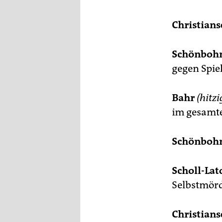
Christians
Schönboh
gegen Spie
Bahr
(hitzi
im gesamt
Schönboh
Scholl-Lat
Selbstmörd
Christian