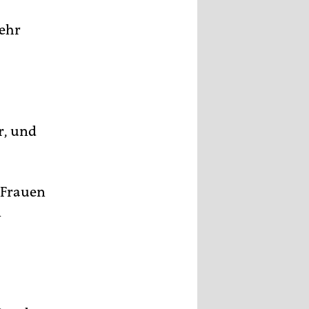
mehr
r, und
 Frauen
n