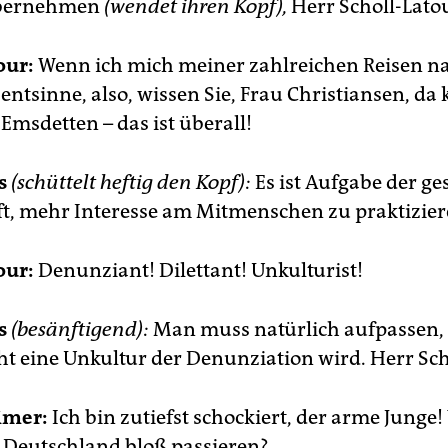
übernehmen
(wendet ihren Kopf),
Herr Scholl-Lato
our:
Wenn ich mich meiner zahlreichen Reisen n
ntsinne, also, wissen Sie, Frau Christiansen, da 
Emsdetten – das ist überall!
s
(schüttelt heftig den Kopf):
Es ist Aufgabe der g
ft, mehr Interesse am Mitmenschen zu praktizier
our:
Denunziant! Dilettant! Unkulturist!
s
(besänftigend):
Man muss natürlich aufpassen,
ht eine Unkultur der Denunziation wird. Herr Sch
imer:
Ich bin zutiefst schockiert, der arme Junge
n Deutschland bloß passieren?