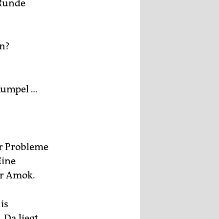
 Runde
en?
 Kumpel …
ler Probleme
Eine
er Amok.
is
 Da liegt