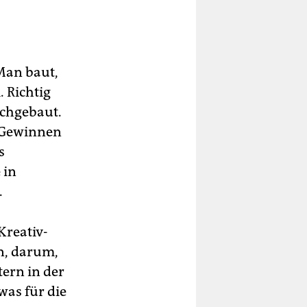
 Man baut,
. Richtig
achgebaut.
n Gewinnen
s
 in
.
Kreativ-
n, darum,
ern in der
was für die