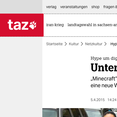
hautnavigation anspringen
hauptinhalt anspringen
footer anspringen
verlag
veranstaltungen
shop
fragen &
iran-krieg
landtagswahl in sachsen-an

taz zahl ich
taz zahl ich
Startseite
Kultur
Netzkultur
Hyp
themen
politik
Hype um digi
Unte
öko
„Minecraft“
gesellschaft
eine neue W
kultur
5.4.2015
14:24
sport