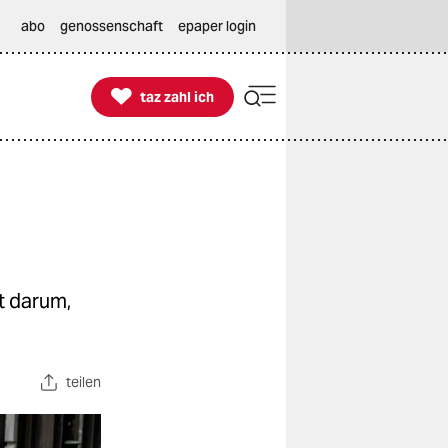
abo
genossenschaft
epaper login

taz zahl ich
taz zahl ich
t darum,
teilen