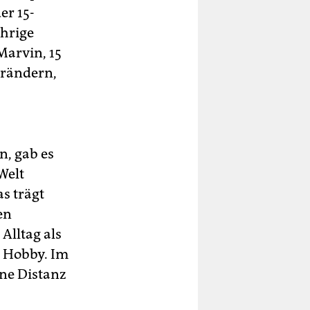
er 15-
ährige
Marvin, 15
verändern,
n, gab es
Welt
s trägt
en
Alltag als
m Hobby. Im
ine Distanz