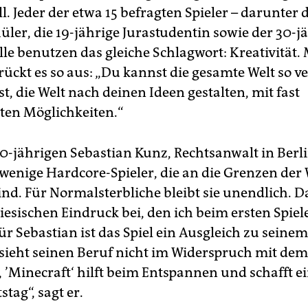
. Jeder der etwa 15 befragten Spieler – darunter d
üler, die 19-jährige Jurastudentin sowie der 30-j
lle benutzen das gleiche Schlagwort: Kreativität. 
drückt es so aus: „Du kannst die gesamte Welt so 
st, die Welt nach deinen Ideen gestalten, mit fast
en Möglichkeiten.“
0-jährigen Sebastian Kunz, Rechtsanwalt in Berli
 wenige Hardcore-Spieler, die an die Grenzen der 
nd. Für Normalsterbliche bleibt sie unendlich. Da
esischen Eindruck bei, den ich beim ersten Spiel
r Sebastian ist das Spiel ein Ausgleich zu seinem 
 sieht seinen Beruf nicht im Widerspruch mit de
„ ’Minecraft‘ hilft beim Entspannen und schafft e
tag“, sagt er.