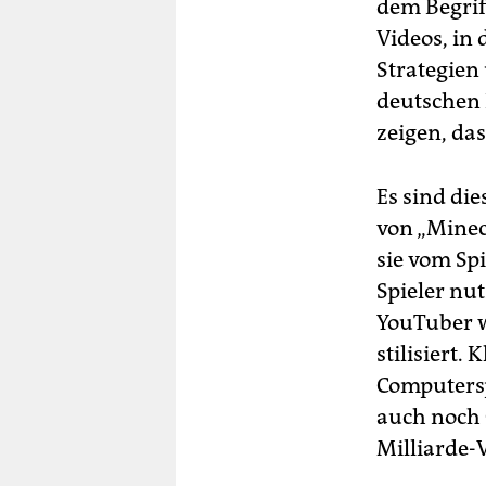
dem Begriff
Videos, in
Strategien
deutschen 
zeigen, das
Es sind di
von „Minecr
sie vom Sp
Spieler nut
YouTuber w
stilisiert.
Computersp
auch noch 
Milliarde-