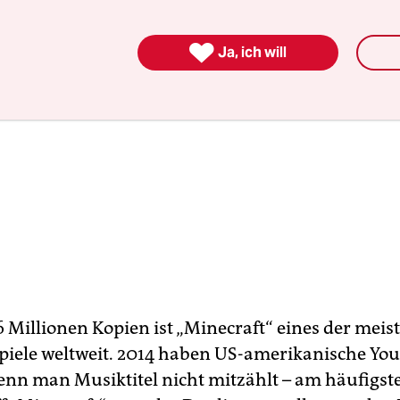

Ja, ich will
6 Millionen Kopien ist „Minecraft“ eines der meis
iele weltweit. 2014 haben US-amerikanische Yo
enn man Musiktitel nicht mitzählt – am häufigst