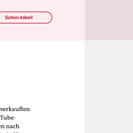
Schon dabei!
tverkauften
uTube-
en nach