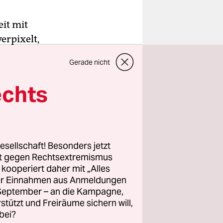
eit mit
erpixelt,
pf.
Gerade nicht
. Da laufe
echts
e aus
afe aus
nd auch nur
, Weiß für
esellschaft! Besonders jetzt
ichtslos
rt gegen Rechtsextremismus
z kooperiert daher mit „Alles
nochmal
ller Einnahmen aus Anmeldungen
afik eine
. September – an die Kampagne,
rstützt und Freiräume sichern will,
bei?