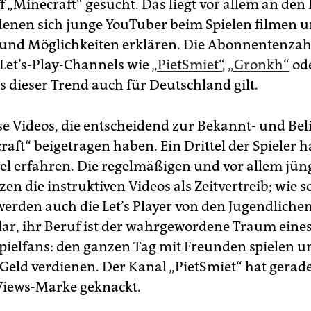
 „Minecraft“ gesucht. Das liegt vor allem an den L
 denen sich junge YouTuber beim Spielen filmen 
 und Möglichkeiten erklären. Die Abonnentenzah
Let’s-Play-Channels wie
„PietSmiet“
,
„Gronkh“
od
s dieser Trend auch für Deutschland gilt.
ese Videos, die entscheidend zur Bekannt- und Bel
aft“ beigetragen haben. Ein Drittel der Spieler h
iel erfahren. Die regelmäßigen und vor allem jü
zen die instruktiven Videos als Zeitvertreib; wie so
erden auch die Let’s Player von den Jugendlichen
 Klar, ihr Beruf ist der wahrgewordene Traum eine
ielfans: den ganzen Tag mit Freunden spielen u
Geld verdienen. Der Kanal „PietSmiet“ hat gerade
Views-Marke geknackt.