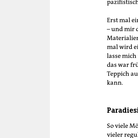
pazifistisc
Erst mal ei
– und mir 
Materialien
mal wird ei
lasse mich 
das war frü
Teppich au
kann.
Paradies
So viele Mö
vieler reg