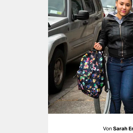
berlin
nord
wahrheit
verlag
verlag
veranstaltungen
shop
fragen & hilfe
unterstützen
abo
genossenschaft
Von
Sarah 