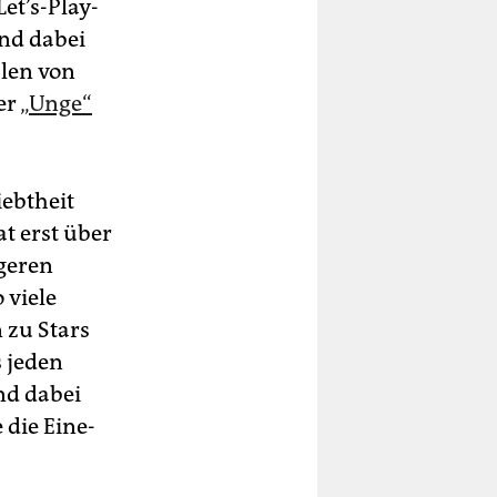
et’s-Play-
und dabei
len von
er
„Unge“
iebtheit
at erst über
ngeren
 viele
 zu Stars
s jeden
nd dabei
 die Eine-