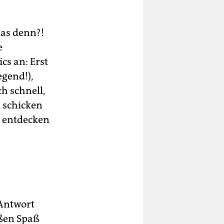
das denn?!
e
cs an: Erst
egend!),
ch schnell,
n schicken
n entdecken
e Antwort
oßen Spaß