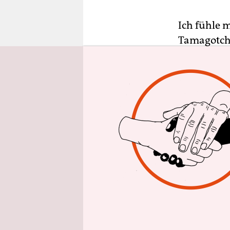
epaper login
Ich fühle m
Tamagotchi
Wörter wie
So geht es 
ich durch 
legoähnlic
den gleich
so Pi mal 
Schafe. Mei
und quadra
erschienen?
bewusste E