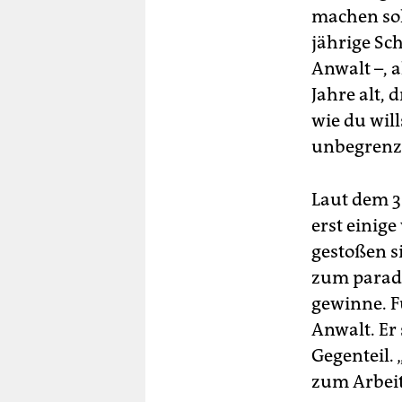
machen soll
jährige Sch
Anwalt –, a
Jahre alt, 
wie du will
unbegrenzt
Laut dem 3
erst einige
gestoßen si
zum paradi
gewinne. Fü
Anwalt. Er
Gegenteil. 
zum Arbeits