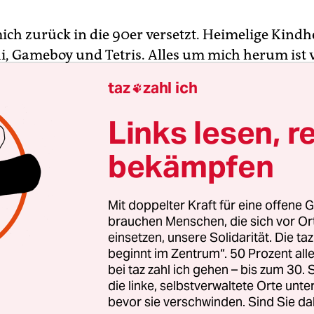
ich zurück in die 90er versetzt. Heimelige Kindh
, Gameboy und Tetris. Alles um mich herum ist v
 „Vintage“ und „Retro“ schießen mir durch den Ko
taz
zahl ich

mir, weil ich das Computerspiel „Minecraft“ spiele
Links lesen, r
eine Landschaft, die aus Klötzen gebaut ist. Bäum
bekämpfen
hen Bausteinen stehen in der Gegend herum, Sch
en Steinen laufen hin und her. Und die Farben si
Daumen akkurat: Grün für Blätter, Braun für Holz
Mit doppelter Kraft für eine offene G
n Avatar sieht aus wie eine Legofigur. Simpel, ges
brauchen Menschen, die sich vor O
einsetzen, unsere Solidarität. Die ta
tisch. Das verwirrt mich. Wann ist „Minecraft“ 
beginnt im Zentrum“. 50 Prozent a
 2011. Also zu einer Zeit, zu der die verpixelte Gr
bei taz zahl ich gehen – bis zum 30
ntscheidung gewesen sein mus.
die linke, selbstverwaltete Orte unte
bevor sie verschwinden. Sind Sie da