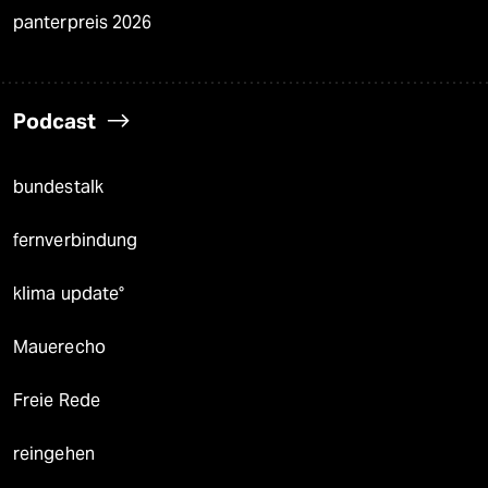
panterpreis 2026
Podcast
bundestalk
fernverbindung
klima update°
Mauerecho
Freie Rede
reingehen