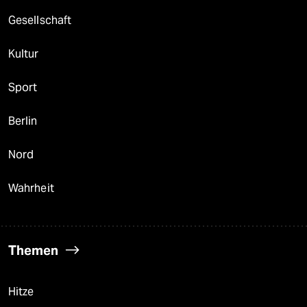
berlin
Gesellschaft
nord
Kultur
wahrheit
Sport
verlag
verlag
Berlin
veranstaltungen
Nord
shop
Wahrheit
fragen & hilfe
unterstützen
Themen
abo
genossenschaft
Hitze