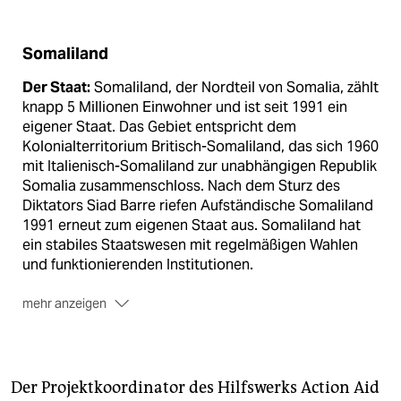
Somaliland
Der Staat:
Somaliland, der Nordteil von Somalia, zählt
knapp 5 Millionen Einwohner und ist seit 1991 ein
eigener Staat. Das Gebiet entspricht dem
Kolonialterritorium Britisch-Somaliland, das sich 1960
mit Italienisch-Somaliland zur unabhängigen Republik
Somalia zusammenschloss. Nach dem Sturz des
Diktators Siad Barre riefen Aufständische Somaliland
1991 erneut zum eigenen Staat aus. Somaliland hat
ein stabiles Staatswesen mit regelmäßigen Wahlen
und funktionierenden Institutionen.
mehr anzeigen
Die Abhängigkeit:
Somaliland ist international nicht
anerkannt und hat deshalb keinen Zugang zu
internationalen Institutionen. Die aktuelle Dürre und
Hungersnot in großen Teilen Ostafrikas hat
Der Projektkoordinator des Hilfswerks Action Aid