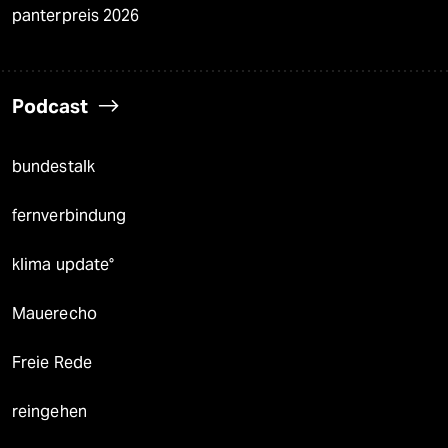
panterpreis 2026
Podcast
bundestalk
fernverbindung
klima update°
Mauerecho
Freie Rede
reingehen