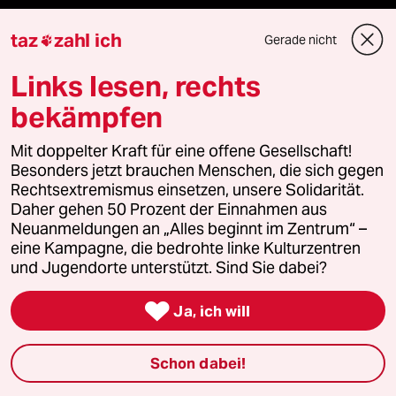
taz
zahl ich
Gerade nicht

Newsletter
Links lesen, rechts
team zukunft
bekämpfen
taz frisch
Mit doppelter Kraft für eine offene Gesellschaft!
Besonders jetzt brauchen Menschen, die sich gegen
taz zahl ich
Rechtsextremismus einsetzen, unsere Solidarität.
Daher gehen 50 Prozent der Einnahmen aus
Neuanmeldungen an „Alles beginnt im Zentrum“ –
taz lab Infobrief
eine Kampagne, die bedrohte linke Kulturzentren
und Jugendorte unterstützt. Sind Sie dabei?

Veranstaltungen
Ja, ich will
Schon dabei!
Demnächst