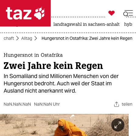

taz zahl ich
niedrigwasser
rente
landtagswahl in sachsen-anhalt
hybri

taz zahl ich
lschaft
Alltag
Hungersnot in Ostafrika: Zwei Jahre kein Regen
taz zahl ich
themen
Hungersnot in Ostafrika
Zwei Jahre kein Regen
politik
In Somaliland sind Millionen Menschen von der
öko
Hungersnot bedroht. Auch weil der Staat im
Ausland nicht anerkannt wird.
gesellschaft
NaN.NaN.NaN
NaN:NaN Uhr
teilen
kultur
sport