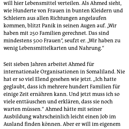
Somaliland mit am schwersten getroffen, vor allem
will hier Lebensmittel verteilen. Als Ahmed sieht,
die Wüsten­gebiete im Osten des Landes. Nach UN-
wie Hunderte von Frauen in bunten Kleidern und
Angaben sind dort über 1,5 Millionen Menschen auf
Schleiern aus allen Richtungen angelaufen
Lebensmittelhilfe angewiesen.
(d.j.)
kommen, blitzt Panik in seinen Augen auf. „Wir
haben mit 250 Familien gerechnet. Das sind
mindestens 500 Frauen“, seufzt er. „Wir haben zu
wenig Lebensmittelkarten und Nahrung.“
Seit sieben Jahren arbeitet Ahmed für
internationale Organisationen in Somaliland. Nie
hat er so viel Elend gesehen wie jetzt. „Ich hatte
geglaubt, dass ich mehrere hundert Familien für
einige Zeit ernähren kann. Und jetzt muss ich so
viele enttäuschen und erklären, dass sie noch
warten müssen.“ Ahmed hätte mit seiner
Ausbildung wahrscheinlich leicht einen Job im
Ausland finden können. Aber er will im eigenem