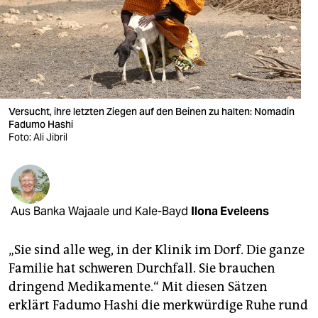
berlin
nord
wahrheit
verlag
Versucht, ihre letzten Ziegen auf den Beinen zu halten: Nomadin
verlag
Fa­du­mo Hashi
Foto: Ali Jibril
veranstaltungen
shop
fragen & hilfe
Aus Banka Wajaale und Kale-Bayd
Ilona Eveleens
unterstützen
„Sie sind alle weg, in der Klinik im Dorf. Die ganze
abo
Familie hat schweren Durchfall. Sie brauchen
dringend Medikamente.“ Mit diesen Sätzen
genossenschaft
erklärt Fa­du­mo Hashi die merkwürdige Ruhe rund