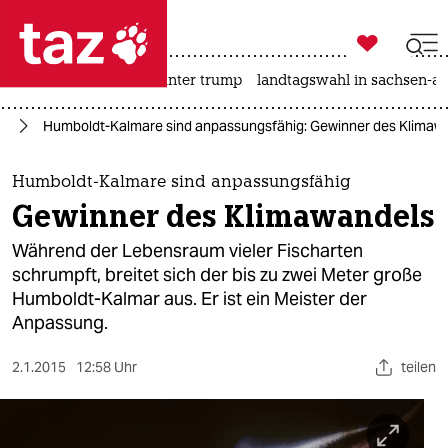

taz zahl ich
nahost-konflikt
usa unter trump
landtagswahl in sachsen-an

taz zahl ich
el
Humboldt-Kalmare sind anpassungsfähig: Gewinner des Klimaw
taz zahl ich
themen
Humboldt-Kalmare sind anpassungsfähig
Gewinner des Klimawandels
politik
Während der Lebensraum vieler Fischarten
öko
schrumpft, breitet sich der bis zu zwei Meter große
Humboldt-Kalmar aus. Er ist ein Meister der
gesellschaft
Anpassung.
kultur
2.1.2015
12:58 Uhr
teilen
sport