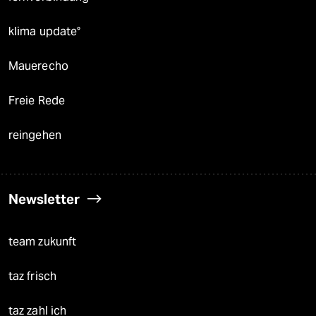
klima update°
Mauerecho
Freie Rede
reingehen
Newsletter
team zukunft
taz frisch
taz zahl ich