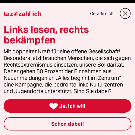
Mehr taz Lesestoff
taz
zahl ich
Gerade nicht

Links lesen, rechts
taz Blogs
bekämpfen
taz FUTURZWEI
Mit doppelter Kraft für eine offene Gesellschaft!
Besonders jetzt brauchen Menschen, die sich gegen
Le Monde diplomatique
Rechtsextremismus einsetzen, unsere Solidarität.
Daher gehen 50 Prozent der Einnahmen aus
taz Archiv
Neuanmeldungen an „Alles beginnt im Zentrum“ –
eine Kampagne, die bedrohte linke Kulturzentren
und Jugendorte unterstützt. Sind Sie dabei?
Mehr taz Angebote

Ja, ich will
Reisen
Schon dabei!
Kantine