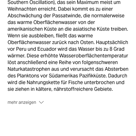
Southern Oscillation), das sein Maximum meist um
Weihnachten erreicht. Dabei kommt es zu einer
Abschwächung der Passatwinde, die normalerweise
das warme Oberflächenwasser von der
amerikanischen Küste an die asiatische Küste treiben.
Wenn sie ausbleiben, fließt das warme
Oberflächenwasser zurück nach Osten. Hauptsächlich
vor Peru und Ecuador wird das Wasser bis zu 8 Grad
wärmer. Diese erhöhte Wasseroberflächentemperatur
löst anschließend eine Reihe von folgenschweren
Naturkatastrophen aus und verursacht das Absterben
des Planktons vor Südamerikas Pazifikküste. Dadurch
wird die Nahrungskette für Fische unterbrochen und
sie ziehen in kältere, nährstoffreichere Gebiete.
mehr anzeigen
Kopffüßer
(Cephalopoda) sind eine Klasse innerhalb
der Weichtiere, die ausschließlich im Meer vorkommt.
Der Kopf, der den Mund und das Zentralnervensystem
trägt, ist mit saugnapftragenden Armen (Tentakeln)
besetzt. Innerhalb der Kopffüßer gibt es die