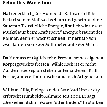
Schnelles Wachstum
Ordnungen der Zehnarmigen Tintenfische (Sepien
und Kalmare) und der Achtarmigen Tintenfische
Häfker erklärt „Der Humboldt-Kalmar stellt bei
(Kraken).
Bedarf seinen Stoffwechsel um und gewinnt ohne
Kontakt mit Menschen:
Dokumentarfilme wie
Sauerstoff zusätzliche Energie, ähnlich wie unsere
„Invasion der Tintenfische“ zeigen Episoden, in denen
Muskulatur beim Kraftsport.“ Energie braucht der
Humboldt-Kalmare Taucher und Fischer angreifen. Im
Kalmar, denn er wächst schnell: innerhalb von
Gegensatz zu anderen Tintenfischen hat der
zwei Jahren von zwei Millimeter auf zwei Meter.
Humboldt-Kalmar Zahnringe in den Saugnäpfen.
Zusammen mit seinem rasiermesserscharfen
Schnabel kann er damit schwere Verletzungen
Dafür muss er täglich zehn Prozent seines eigenen
verursachen. William Gilly sagt: „Unter Stress werden
Körpergewichts fressen. Wählerisch ist er nicht.
sie aggressiv, aber in erster Line sind sie neugierig.“
Auf dem Speiseplan stehen unter anderem Krill,
Gilly rät zur Vorsicht: „Es ist ein wildes Tier. Einen
Fische, andere Tintenfische und auch Artgenossen.
Löwen würden Sie auch nicht einfach streicheln.“
Adriane Lochner
William Gilly, Biologe an der Stanford University,
erforscht Humboldt-Kalmare seit 2001. Er sagt:
„Sie ziehen dahin, wo sie Futter finden.“ In starken