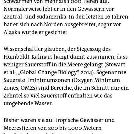
Schwärmen von mehr als 1.000 Tieren auf.
epaper login
Normalerweise lebt er in den Gewässern vor
Zentral- und Südamerika. In den letzten 16 Jahren
hat er sich nach Norden ausgebreitet, sogar vor
Alaska wurde er gesichtet.
Wissenschaftler glauben, der Siegeszug des
Humboldt-Kalmars hängt damit zusammen, dass
weniger Sauerstoff in die Meere gelangt (Stewart
et al., „Global Change Biology“, 2014). Sogenannte
Sauerstoffminimumzonen (Oxygen Minimum
Zones, OMZs) sind Bereiche, die im Schnitt nur ein
Zehntel so viel Sauerstoff enthalten wie das
umgebende Wasser.
Bisher waren sie auf tropische Gewässer und
Meerestiefen von 200 bis 1.000 Metern