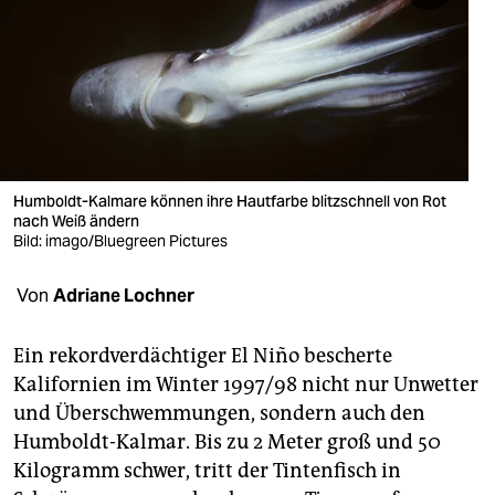
berlin
nord
wahrheit
verlag
verlag
Humboldt-Kalmare können ihre Hautfarbe blitzschnell von Rot
nach Weiß ändern
veranstaltungen
Bild: imago/Bluegreen Pictures
shop
Von
Adriane Lochner
fragen & hilfe
Ein rekordverdächtiger El Niño bescherte
unterstützen
Kalifornien im Winter 1997/98 nicht nur Unwetter
und Überschwemmungen, sondern auch den
abo
Humboldt-Kalmar. Bis zu 2 Meter groß und 50
genossenschaft
Kilogramm schwer, tritt der Tintenfisch in