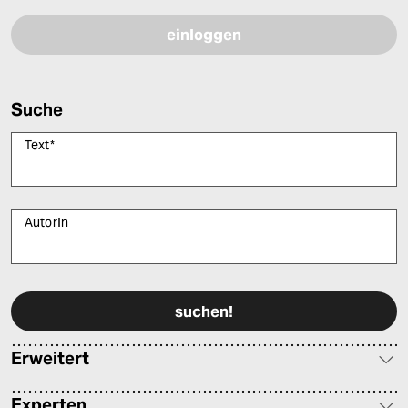
Suche
Text
*
AutorIn
Bitte füllen Sie alle Pflichtfelder (*) aus, um fortfahren zu können.
Erweitert
Experten