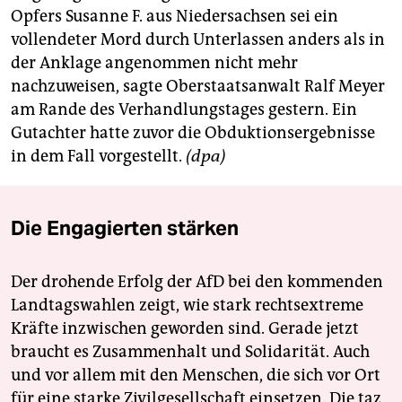
berlin
Opfers Susanne F. aus Niedersachsen sei ein
vollendeter Mord durch Unterlassen anders als in
nord
der Anklage angenommen nicht mehr
wahrheit
nachzuweisen, sagte Oberstaatsanwalt Ralf Meyer
am Rande des Verhandlungstages gestern. Ein
verlag
Gutachter hatte zuvor die Obduktionsergebnisse
in dem Fall vorgestellt.
(dpa)
verlag
veranstaltungen
Die Engagierten stärken
shop
fragen & hilfe
Der drohende Erfolg der AfD bei den kommenden
unterstützen
Landtagswahlen zeigt, wie stark rechtsextreme
Kräfte inzwischen geworden sind. Gerade jetzt
abo
braucht es Zusammenhalt und Solidarität. Auch
genossenschaft
und vor allem mit den Menschen, die sich vor Ort
für eine starke Zivilgesellschaft einsetzen. Die taz