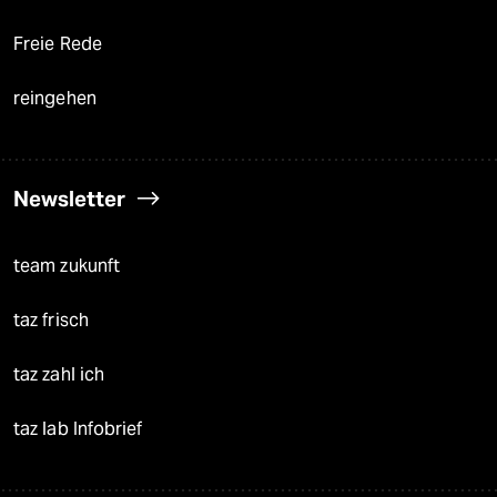
Freie Rede
reingehen
Newsletter
team zukunft
taz frisch
taz zahl ich
taz lab Infobrief