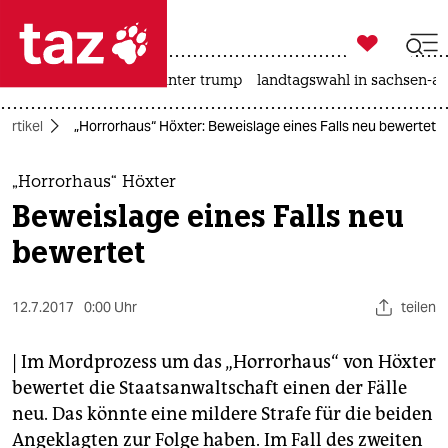

taz zahl ich
nahost-konflikt
usa unter trump
landtagswahl in sachsen-an

taz zahl ich
-Artikel
„Horrorhaus“ Höxter: Beweislage eines Falls neu bewertet
taz zahl ich
themen
„Horrorhaus“ Höxter
Beweislage eines Falls neu
politik
bewertet
öko
12.7.2017
0:00 Uhr
teilen
gesellschaft
kultur
| Im Mordprozess um das „Horrorhaus“ von Höxter
bewertet die Staatsanwaltschaft einen der Fälle
sport
neu. Das könnte eine mildere Strafe für die beiden
Angeklagten zur Folge haben. Im Fall des zweiten