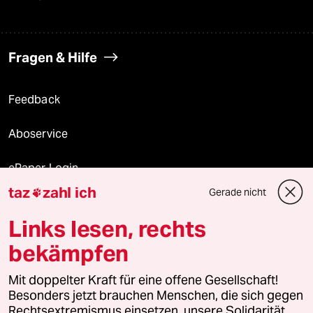
Fragen & Hilfe
Feedback
Aboservice
ePaper Login
taz
zahl ich
Gerade nicht

Downloads für Abonnierende
Links lesen, rechts
bekämpfen
© 2026 taz Verlags und Vertriebs GmbH
Mit doppelter Kraft für eine offene Gesellschaft!
Alle Rechte vorbehalten. Bei rechtlichen Fragen oder für Genehmigungen
wenden Sie sich bitte an
lizenzen@taz.de
Besonders jetzt brauchen Menschen, die sich gegen
Rechtsextremismus einsetzen, unsere Solidarität.