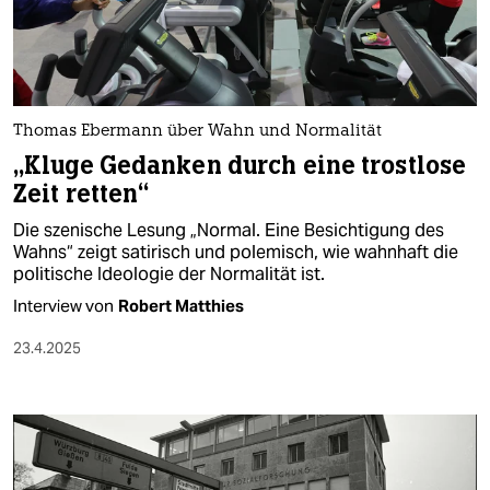
berlin
nord
wahrheit
Thomas Ebermann über Wahn und Normalität
verlag
„Kluge Gedanken durch eine trostlose
Zeit retten“
verlag
Die szenische Lesung „Normal. Eine Besichtigung des
veranstaltungen
Wahns“ zeigt satirisch und polemisch, wie wahnhaft die
politische Ideologie der Normalität ist.
shop
Interview von
Robert Matthies
fragen & hilfe
23.4.2025
unterstützen
abo
genossenschaft