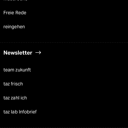
Freie Rede
reingehen
Newsletter
team zukunft
taz frisch
taz zahl ich
taz lab Infobrief