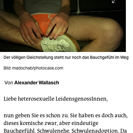
berlin
nord
wahrheit
verlag
verlag
Der völligen Gleichstellung steht nur noch das Bauchgefühl im Weg
veranstaltungen
Bild: madochab/photocase.com
shop
Von
Alexander Wallasch
fragen & hilfe
unterstützen
Liebe heterosexuelle LeidensgenossInnen,
abo
nun geben Sie es schon zu. Sie haben es doch auch,
genossenschaft
dieses komische zwar, aber eindeutige
Bauchgefühl. Schwulenehe. Schwulenadoption. Da