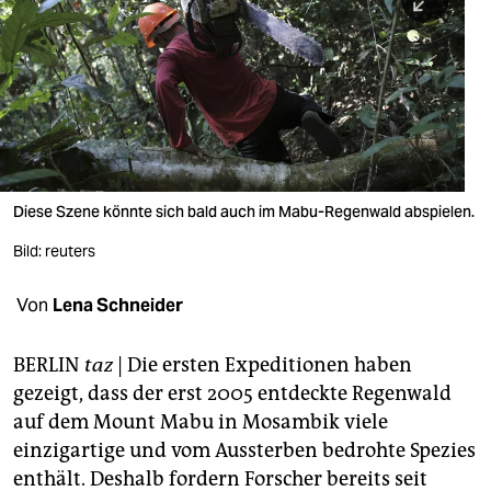
berlin
nord
wahrheit
verlag
verlag
Diese Szene könnte sich bald auch im Mabu-Regenwald abspielen.
veranstaltungen
Bild: reuters
shop
Von
Lena Schneider
fragen & hilfe
unterstützen
BERLIN
taz
| Die ersten Expeditionen haben
gezeigt, dass der erst 2005 entdeckte Regenwald
abo
auf dem Mount Mabu in Mosambik viele
einzigartige und vom Aussterben bedrohte Spezies
genossenschaft
enthält. Deshalb fordern Forscher bereits seit