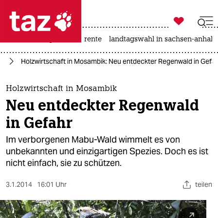

taz zahl ich
hitze
niedrigwasser
rente
landtagswahl in sachsen-anhalt

taz zahl ich
ie
Holzwirtschaft in Mosambik: Neu entdeckter Regenwald in Gefa
taz zahl ich
themen
Holzwirtschaft in Mosambik
Neu entdeckter Regenwald
politik
in Gefahr
öko
Im verborgenen Mabu-Wald wimmelt es von
unbekannten und einzigartigen Spezies. Doch es ist
gesellschaft
nicht einfach, sie zu schützen.
kultur
3.1.2014
16:01 Uhr
teilen
sport