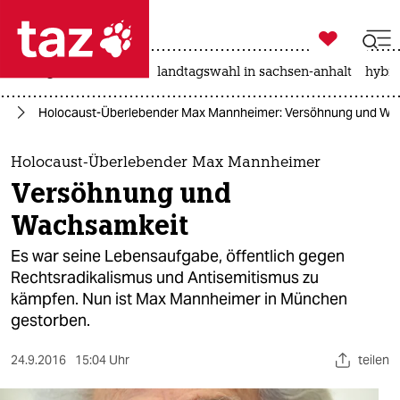

taz zahl ich
niedrigwasser
rente
landtagswahl in sachsen-anhalt
hybri

taz zahl ich
eg
Holocaust-Überlebender Max Mannheimer: Versöhnung und Wa
taz zahl ich
themen
Holocaust-Überlebender Max Mannheimer
Versöhnung und
politik
Wachsamkeit
öko
Es war seine Lebensaufgabe, öffentlich gegen
Rechtsradikalismus und Antisemitismus zu
gesellschaft
kämpfen. Nun ist Max Mannheimer in München
gestorben.
kultur
sport
24.9.2016
15:04 Uhr
teilen