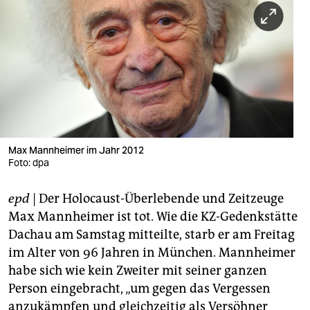
berlin
nord
wahrheit
verlag
verlag
veranstaltungen
Max Mannheimer im Jahr 2012
Foto: dpa
shop
epd
| Der Holocaust-Überlebende und Zeitzeuge
fragen & hilfe
Max Mannheimer ist tot. Wie die KZ-Gedenkstätte
unterstützen
Dachau am Samstag mitteilte, starb er am Freitag
im Alter von 96 Jahren in München. Mannheimer
abo
habe sich wie kein Zweiter mit seiner ganzen
genossenschaft
Person eingebracht, „um gegen das Vergessen
anzukämpfen und gleichzeitig als Versöhner