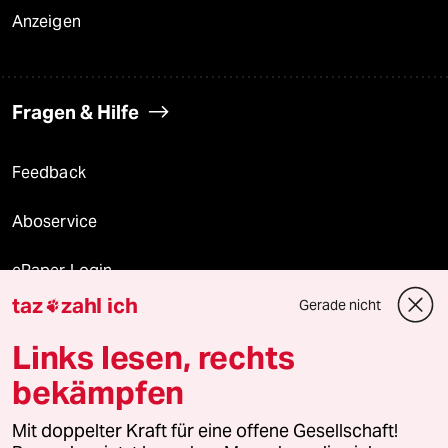
Anzeigen
Fragen & Hilfe
Feedback
Aboservice
ePaper Login
taz
zahl ich
Gerade nicht

Downloads für Abonnierende
Links lesen, rechts
bekämpfen
© 2026 taz Verlags und Vertriebs GmbH
Mit doppelter Kraft für eine offene Gesellschaft!
Alle Rechte vorbehalten. Bei rechtlichen Fragen oder für Genehmigungen
wenden Sie sich bitte an
lizenzen@taz.de