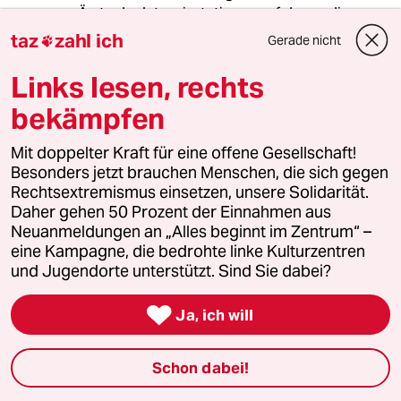
Ärzte der Intensivstationen auf denen die
Patienten lagen, in Bezug auf einen möglichen
taz
zahl ich
Gerade nicht

Hirntod korrekt waren. Es ist mir auch immer
wichtig, dass aus dem Pflegebereich, den
Links lesen, rechts
Medizistudenten und anderen ärztlichen
bekämpfen
Fachbereichen Interessierte während der
Untersuchung zuschauen. Dies erhöht
erheblich die Transparenz. Ich biete dann
Mit doppelter Kraft für eine offene Gesellschaft!
zusätzlich den behandelnden Ärzte ein
Besonders jetzt brauchen Menschen, die sich gegen
Gespräch mit den Angehörigen des
Rechtsextremismus einsetzen, unsere Solidarität.
Verstorbenen über die Feststellung des Todes
Daher gehen 50 Prozent der Einnahmen aus
an. Das Thema Organspende wird von mir
Neuanmeldungen an „Alles beginnt im Zentrum“ –
nicht erwähnt, die Frage Danach obligt den
eine Kampagne, die bedrohte linke Kulturzentren
behandelnden Ärzte oder dem Koordinator der
und Jugendorte unterstützt. Sind Sie dabei?
DSO.
Die öffentliche Diskussion über die

Ja, ich will
Oragsnspende ist wichtig, man sollte nicht
vergessen, solange es Menschen gibt die eine
Schon dabei!
Organtransplantation benötigen und auch
haben wollen, die Gesellschaft als