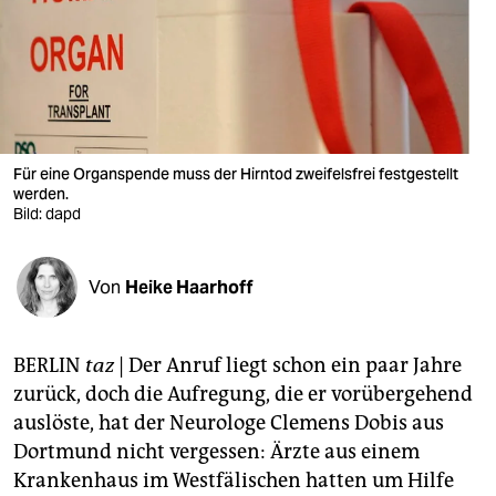
berlin
nord
wahrheit
verlag
Für eine Organspende muss der Hirntod zweifelsfrei festgestellt
verlag
werden.
Bild: dapd
veranstaltungen
shop
Von
Heike Haarhoff
fragen & hilfe
BERLIN
taz
| Der Anruf liegt schon ein paar Jahre
unterstützen
zurück, doch die Aufregung, die er vorübergehend
abo
auslöste, hat der Neurologe Clemens Dobis aus
Dortmund nicht vergessen: Ärzte aus einem
genossenschaft
Krankenhaus im Westfälischen hatten um Hilfe