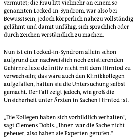
Organe noch an deren Transplantation beteiligt sein.
vermutet; die Frau litt vielmehr an einem so
Die schwammige Formulierung, dass die
genannten Locked-in-Syndrom, war also bei
diagnostizierenden Ärzte lediglich „erfahren“ sein
Bewusstsein, jedoch körperlich nahezu vollständig
sollen, nicht aber zwingend einen Facharzttitel in den
gelähmt und damit unfähig, sich sprachlich oder
Disziplinen der Neurologie, Neurochirurgie,
durch Zeichen verständlich zu machen.
Neuropädiatrie oder Anästhesie vorweisen müssen,
wird seit Jahren auch von Medizinern kritisiert -
bislang ohne Konsequenzen.
Nun ist ein Locked-in-Syndrom allein schon
aufgrund der nachweislich noch existierenden
Voraussetzungen für die Untersuchung sind eine
akute
primäre oder sekundäre Hirnschädigung
Gehirnreflexe definitiv nicht mit dem Hirntod zu
sowie der Ausschluss einer anderen Ursache für einen
verwechseln; das wäre auch den Klinikkollegen
- eventuell nur zeitweiligen - Ausfall der
aufgefallen, hätten sie die Untersuchung selbst
Hirnfunktionen (z.B. Vergiftung, Schock,
gemacht. Der Fall zeigt jedoch, wie groß die
Unterkühlung).
Unsicherheit unter Ärzten in Sachen Hirntod ist.
Folgende klinische Kriterien müssen zum Beweis des
Hirntodes zwingend nachgewiesen sein:
„Die Kollegen haben sich vorbildlich verhalten“,
Bewusstlosigkeit, Verlust der Hirnstammreflexe,
sagt Clemens Dobis. „Ihnen war die Sache nicht
Atemstillstand
. Diese Parameter repräsentieren
geheuer, also haben sie Experten gerufen.“
weltweit die anerkannten Kriterien des Hirntods. Die