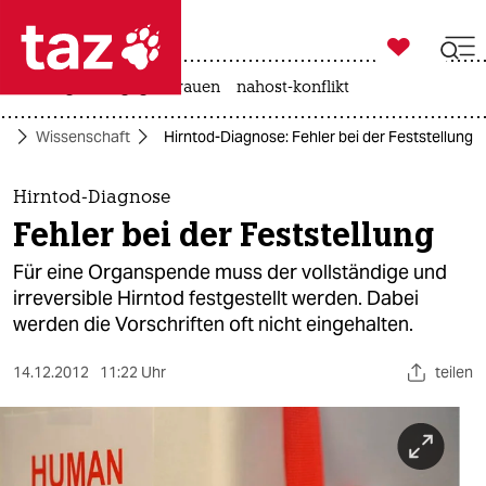

taz zahl ich
hitze
gewalt gegen frauen
nahost-konflikt

taz zahl ich
ko
Wissenschaft
Hirntod-Diagnose: Fehler bei der Feststellung
taz zahl ich
themen
Hirntod-Diagnose
Fehler bei der Feststellung
politik
Für eine Organspende muss der vollständige und
öko
irreversible Hirntod festgestellt werden. Dabei
werden die Vorschriften oft nicht eingehalten.
gesellschaft
14.12.2012
11:22 Uhr
teilen
kultur
sport