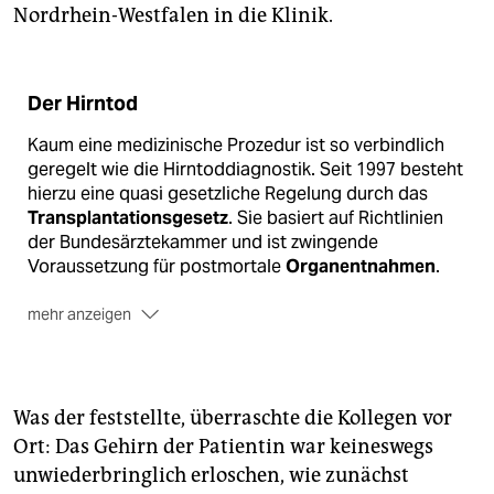
Nordrhein-Westfalen in die Klinik.
Der Hirntod
Kaum eine medizinische Prozedur ist so verbindlich
geregelt wie die Hirntoddiagnostik. Seit 1997 besteht
hierzu eine quasi gesetzliche Regelung durch das
Transplantationsgesetz
. Sie basiert auf Richtlinien
der Bundesärztekammer und ist zwingende
Voraussetzung für postmortale
Organentnahmen
.
mehr anzeigen
Der Hirntod, also der vollständige, zweifelsfreie und
unwiederbringliche
Verlust sämtlicher
Hirnfunktionen
, muss von zwei neurologisch und
Was der feststellte, überraschte die Kollegen vor
intensivmedizinisch erfahrenen Ärzten
unabhängig
Ort: Das Gehirn der Patientin war keineswegs
voneinander
festgestellt werden. Die Ärzte dürfen
unwiederbringlich erloschen, wie zunächst
weder an einer späteren etwaigen Entnahme der