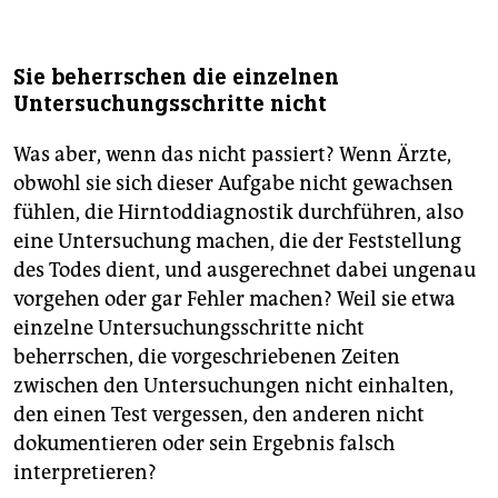
Testverfahren variieren von Land zu Land. In
Deutschland etwa kritisieren Experten, dass der
Hirntod in jeder Intensivstation durch klinische
Sie beherrschen die einzelnen
Untersuchungen festgestellt werden kann, dass dies
Untersuchungsschritte nicht
aber auch ohne ergänzende apparative Diagnostik
möglich ist, sofern das zweite Lebensjahr vollendet
Was aber, wenn das nicht passiert? Wenn Ärzte,
ist und primär keine Verletzung unterhalb des
Kleinhirnzeltes vorliegt. Auch die zwingende
obwohl sie sich dieser Aufgabe nicht gewachsen
Durchführung einer zerebralen Bildgebung (etwa
fühlen, die Hirntoddiagnostik durchführen, also
Computertomografie) wird an keiner Stelle gefordert.
eine Untersuchung machen, die der Feststellung
Der Nachweis, dass der Hirntod unumkehrbar ist,
des Todes dient, und ausgerechnet dabei ungenau
kann auf
zwei Arten
nachgewiesen werden: Durch
vorgehen oder gar Fehler machen? Weil sie etwa
Wiederholung der klinischen Untersuchung nach
einzelne Untersuchungsschritte nicht
einer alters- und befundabhängigen Wartezeit (bei
beherrschen, die vorgeschriebenen Zeiten
reifen Neugeborenen und Erwachsenen mit
zwischen den Untersuchungen nicht einhalten,
sekundärer Hirnschädigung drei Tage) oder durch
den einen Test vergessen, den anderen nicht
eine simultane Anwendung apparativer
Zusatzuntersuchungen.
dokumentieren oder sein Ergebnis falsch
interpretieren?